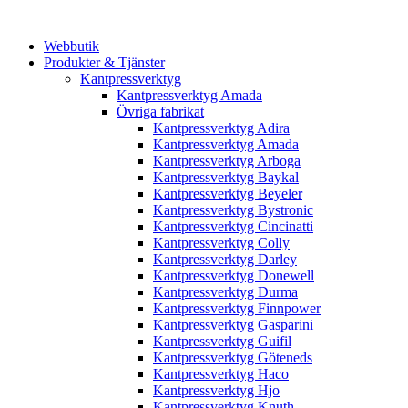
Webbutik
Produkter & Tjänster
Kantpressverktyg
Kantpressverktyg Amada
Övriga fabrikat
Kantpressverktyg Adira
Kantpressverktyg Amada
Kantpressverktyg Arboga
Kantpressverktyg Baykal
Kantpressverktyg Beyeler
Kantpressverktyg Bystronic
Kantpressverktyg Cincinatti
Kantpressverktyg Colly
Kantpressverktyg Darley
Kantpressverktyg Donewell
Kantpressverktyg Durma
Kantpressverktyg Finnpower
Kantpressverktyg Gasparini
Kantpressverktyg Guifil
Kantpressverktyg Göteneds
Kantpressverktyg Haco
Kantpressverktyg Hjo
Kantpressverktyg Knuth