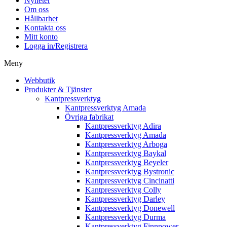
Nyheter
Om oss
Hållbarhet
Kontakta oss
Mitt konto
Logga in/Registrera
Meny
Webbutik
Produkter & Tjänster
Kantpressverktyg
Kantpressverktyg Amada
Övriga fabrikat
Kantpressverktyg Adira
Kantpressverktyg Amada
Kantpressverktyg Arboga
Kantpressverktyg Baykal
Kantpressverktyg Beyeler
Kantpressverktyg Bystronic
Kantpressverktyg Cincinatti
Kantpressverktyg Colly
Kantpressverktyg Darley
Kantpressverktyg Donewell
Kantpressverktyg Durma
Kantpressverktyg Finnpower