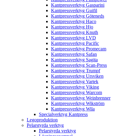
Kantpressverktyg Gasparini
Kantpressverktyg Guifil
Kantpressverktyg Göteneds
Kantpressverktyg Haco
Kantpressverktyg Hjo
Kantpressverktyg Knuth
Kantpressverktyg LVD
Kantpressverktyg Pacific
Kantpressverktyg Promecam
Kantpressverktyg Safan
Kantpressverktyg Sagita
Kantpressverktyg Scan-Press
Kantpressverktyg Trumpf
Kantpressverktyg Ursviken
Kantpressverktyg Vartek
Kantpressverktyg Viking
Kantpressverktyg Warcom
Kantpressverktyg Weinbrenner
Kantpressverktyg Wikström
Kantpressverktyg Wila
Specialverktyg Kantpress
Legoproduktion
Pelarstyrda verktyg
Pelarstyrda verktyg