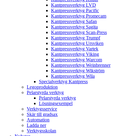
Kantpressverktyg LVD
Kantpressverktyg Pacific
Kantpressverktyg Promecam
Kantpressverktyg Safan
Kantpressverktyg Sagita
Kantpressverktyg Scan-Press
Kantpressverktyg Trumpf
Kantpressverktyg Ursviken
Kantpressverktyg Vartek
Kantpressverktyg Viking
Kantpressverktyg Warcom
Kantpressverktyg Weinbrenner
Kantpressverktyg Wikström
Kantpressverktyg Wila
Specialverktyg Kantpress
Legoproduktion
Pelarstyrda verktyg
Pelarstyrda verktyg
Lösningsexempel
Verktygsservice
Skär till gradsax
Automation
Ladda ner
Verktygsskolan