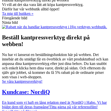
Handla kantpressverktyg direkt på webben
Vi vill att det ska vara lätt att köpa kantpressverktyg.
Därför har vår webbutik alltid öppet!
Ta mig till butiken »
Föregående bild
Nästa bild
Beställ kantpressverktyg direkt på
webben!
Nu har vi lanserat en beställningsfunktion här på webben. Det
innebär att du smidigt får en överblick av vårt produktutbud och kan
anpassa dina kantpressverktyg efter just dina behov. Du kan snabbt
och enkelt klicka hem dina varor, direkt på sidan. Och eftersom du
själv gör jobbet, så kommer du få 5% rabatt på de ordinarie priser
som visas i web-shoppen.
Se våra kantpressverktyg!
Kundcase: NordiQ
En kund som vi haft en lång relation med är NordiQ i Habo. Vi har
hjälpt dem till deras framgång!Titta gärna på vår referensfilm!