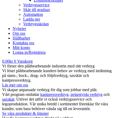
Lösningsexempel
Verktygsservice
Skär till gradsax
Automation
Ladda ner
Verktygsskolan
Nyheter
Om oss
Hållbarhet
Kontakta oss
Mitt konto
Logga in/Registrera
0.00
kr
0
Varukorg
Vi förser den plåtbearbetande industrin med rätt verktyg
Vi löser plåtbearbetande kunders behov av verktyg med inriktning
på stans-, bock-, drag- och följdverktyg, saxskär och
kantpressverktyg.
Läs mer om oss
Vi skapar anpassade verktyg för dig som jobbar med plåt.
Vårt program omfattar
kantpressverktyg
,
pelarstyrda verktyg
och
saxskär
. Utöver det utför vi också verktygsservice och
legoproduktion. Vår unika bredd i sortimentet förenklar för våra
kunder, som bara behöver vända sig till en leverantör.
Se våra produkter & tjänster