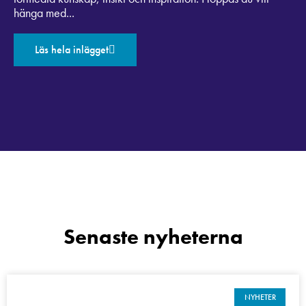
hänga med...
Läs hela inlägget
Senaste nyheterna
NYHETER