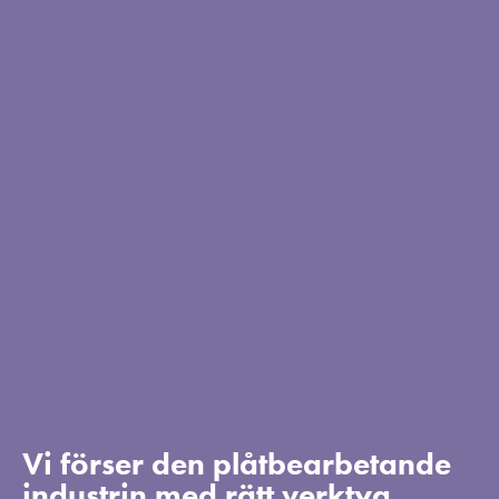
Vi förser den plåtbearbetande
industrin med rätt verktyg