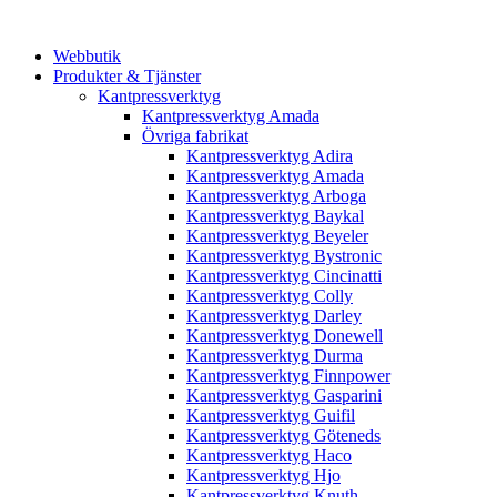
Webbutik
Produkter & Tjänster
Kantpressverktyg
Kantpressverktyg Amada
Övriga fabrikat
Kantpressverktyg Adira
Kantpressverktyg Amada
Kantpressverktyg Arboga
Kantpressverktyg Baykal
Kantpressverktyg Beyeler
Kantpressverktyg Bystronic
Kantpressverktyg Cincinatti
Kantpressverktyg Colly
Kantpressverktyg Darley
Kantpressverktyg Donewell
Kantpressverktyg Durma
Kantpressverktyg Finnpower
Kantpressverktyg Gasparini
Kantpressverktyg Guifil
Kantpressverktyg Göteneds
Kantpressverktyg Haco
Kantpressverktyg Hjo
Kantpressverktyg Knuth