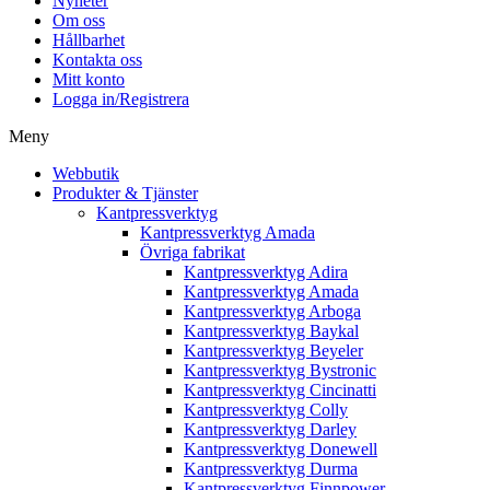
Nyheter
Om oss
Hållbarhet
Kontakta oss
Mitt konto
Logga in/Registrera
Meny
Webbutik
Produkter & Tjänster
Kantpressverktyg
Kantpressverktyg Amada
Övriga fabrikat
Kantpressverktyg Adira
Kantpressverktyg Amada
Kantpressverktyg Arboga
Kantpressverktyg Baykal
Kantpressverktyg Beyeler
Kantpressverktyg Bystronic
Kantpressverktyg Cincinatti
Kantpressverktyg Colly
Kantpressverktyg Darley
Kantpressverktyg Donewell
Kantpressverktyg Durma
Kantpressverktyg Finnpower