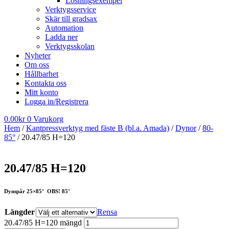
Lösningsexempel
Verktygsservice
Skär till gradsax
Automation
Ladda ner
Verktygsskolan
Nyheter
Om oss
Hållbarhet
Kontakta oss
Mitt konto
Logga in/Registrera
0.00
kr
0
Varukorg
Hem
/
Kantpressverktyg med fäste B (bl.a. Amada)
/
Dynor
/
80-
85°
/ 20.47/85 H=120
20.47/85 H=120
Dynspår 25×85° OBS! 85°
Längder
Rensa
20.47/85 H=120 mängd