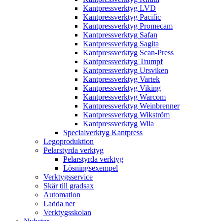
Kantpressverktyg LVD
Kantpressverktyg Pacific
Kantpressverktyg Promecam
Kantpressverktyg Safan
Kantpressverktyg Sagita
Kantpressverktyg Scan-Press
Kantpressverktyg Trumpf
Kantpressverktyg Ursviken
Kantpressverktyg Vartek
Kantpressverktyg Viking
Kantpressverktyg Warcom
Kantpressverktyg Weinbrenner
Kantpressverktyg Wikström
Kantpressverktyg Wila
Specialverktyg Kantpress
Legoproduktion
Pelarstyrda verktyg
Pelarstyrda verktyg
Lösningsexempel
Verktygsservice
Skär till gradsax
Automation
Ladda ner
Verktygsskolan