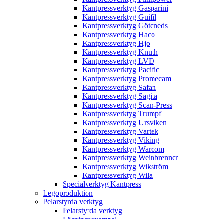
Kantpressverktyg Gasparini
Kantpressverktyg Guifil
Kantpressverktyg Göteneds
Kantpressverktyg Haco
Kantpressverktyg Hjo
Kantpressverktyg Knuth
Kantpressverktyg LVD
Kantpressverktyg Pacific
Kantpressverktyg Promecam
Kantpressverktyg Safan
Kantpressverktyg Sagita
Kantpressverktyg Scan-Press
Kantpressverktyg Trumpf
Kantpressverktyg Ursviken
Kantpressverktyg Vartek
Kantpressverktyg Viking
Kantpressverktyg Warcom
Kantpressverktyg Weinbrenner
Kantpressverktyg Wikström
Kantpressverktyg Wila
Specialverktyg Kantpress
Legoproduktion
Pelarstyrda verktyg
Pelarstyrda verktyg