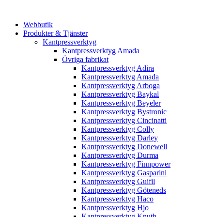
Webbutik
Produkter & Tjänster
Kantpressverktyg
Kantpressverktyg Amada
Övriga fabrikat
Kantpressverktyg Adira
Kantpressverktyg Amada
Kantpressverktyg Arboga
Kantpressverktyg Baykal
Kantpressverktyg Beyeler
Kantpressverktyg Bystronic
Kantpressverktyg Cincinatti
Kantpressverktyg Colly
Kantpressverktyg Darley
Kantpressverktyg Donewell
Kantpressverktyg Durma
Kantpressverktyg Finnpower
Kantpressverktyg Gasparini
Kantpressverktyg Guifil
Kantpressverktyg Göteneds
Kantpressverktyg Haco
Kantpressverktyg Hjo
Kantpressverktyg Knuth