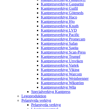
Kantpressverktyg Gasparini
Kantpressverktyg Guifil
Kantpressverktyg Göteneds
Kantpressverktyg Haco
Kantpressverktyg Hjo
Kantpressverktyg Knuth
Kantpressverktyg LVD
Kantpressverktyg Pacific
Kantpressverktyg Promecam
Kantpressverktyg Safan
Kantpressverktyg Sagita
Kantpressverktyg Scan-Press
Kantpressverktyg Trumpf
Kantpressverktyg Ursviken
Kantpressverktyg Vartek
Kantpressverktyg Viking
Kantpressverktyg Warcom
Kantpressverktyg Weinbrenner
Kantpressverktyg Wikström
Kantpressverktyg Wila
Specialverktyg Kantpress
Legoproduktion
Pelarstyrda verktyg
Pelarstyrda verktyg