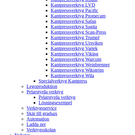
Kantpressverktyg LVD
Kantpressverktyg Pacific
Kantpressverktyg Promecam
Kantpressverktyg Safan
Kantpressverktyg Sagita
Kantpressverktyg Scan-Press
Kantpressverktyg Trumpf
Kantpressverktyg Ursviken
Kantpressverktyg Vartek
Kantpressverktyg Viking
Kantpressverktyg Warcom
Kantpressverktyg Weinbrenner
Kantpressverktyg Wikström
Kantpressverktyg Wila
Specialverktyg Kantpress
Legoproduktion
Pelarstyrda verktyg
Pelarstyrda verktyg
Lösningsexempel
Verktygsservice
Skär till gradsax
Automation
Ladda ner
Verktygsskolan