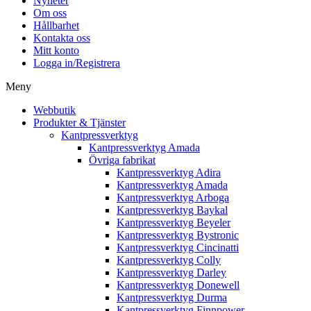
Nyheter
Om oss
Hållbarhet
Kontakta oss
Mitt konto
Logga in/Registrera
Meny
Webbutik
Produkter & Tjänster
Kantpressverktyg
Kantpressverktyg Amada
Övriga fabrikat
Kantpressverktyg Adira
Kantpressverktyg Amada
Kantpressverktyg Arboga
Kantpressverktyg Baykal
Kantpressverktyg Beyeler
Kantpressverktyg Bystronic
Kantpressverktyg Cincinatti
Kantpressverktyg Colly
Kantpressverktyg Darley
Kantpressverktyg Donewell
Kantpressverktyg Durma
Kantpressverktyg Finnpower