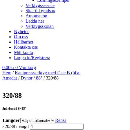
Lösningsexempel
Verktygsservice
Skär till gradsax
Automation
Ladda ner
Verktygsskolan
Nyheter
Om oss
Hållbarhet
Kontakta oss
Mitt konto
Logga in/Registrera
0.00
kr
0
Varukorg
Hem
/
Kantpressverktyg med fäste B (bl.a.
Amada)
/
Dynor
/
88°
/ 320/88
320/88
Spårbredd 6×85°
Längder
Rensa
320/88 mängd