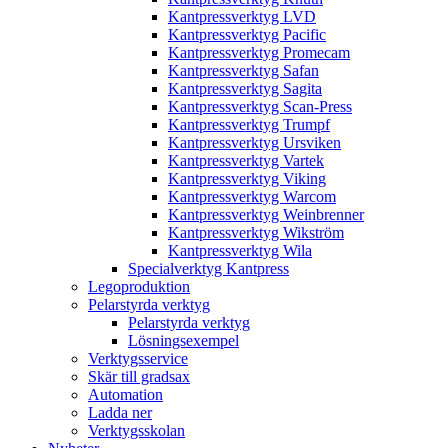
Kantpressverktyg LVD
Kantpressverktyg Pacific
Kantpressverktyg Promecam
Kantpressverktyg Safan
Kantpressverktyg Sagita
Kantpressverktyg Scan-Press
Kantpressverktyg Trumpf
Kantpressverktyg Ursviken
Kantpressverktyg Vartek
Kantpressverktyg Viking
Kantpressverktyg Warcom
Kantpressverktyg Weinbrenner
Kantpressverktyg Wikström
Kantpressverktyg Wila
Specialverktyg Kantpress
Legoproduktion
Pelarstyrda verktyg
Pelarstyrda verktyg
Lösningsexempel
Verktygsservice
Skär till gradsax
Automation
Ladda ner
Verktygsskolan