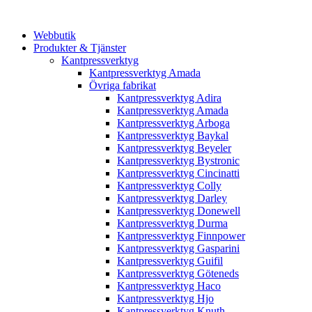
Webbutik
Produkter & Tjänster
Kantpressverktyg
Kantpressverktyg Amada
Övriga fabrikat
Kantpressverktyg Adira
Kantpressverktyg Amada
Kantpressverktyg Arboga
Kantpressverktyg Baykal
Kantpressverktyg Beyeler
Kantpressverktyg Bystronic
Kantpressverktyg Cincinatti
Kantpressverktyg Colly
Kantpressverktyg Darley
Kantpressverktyg Donewell
Kantpressverktyg Durma
Kantpressverktyg Finnpower
Kantpressverktyg Gasparini
Kantpressverktyg Guifil
Kantpressverktyg Göteneds
Kantpressverktyg Haco
Kantpressverktyg Hjo
Kantpressverktyg Knuth