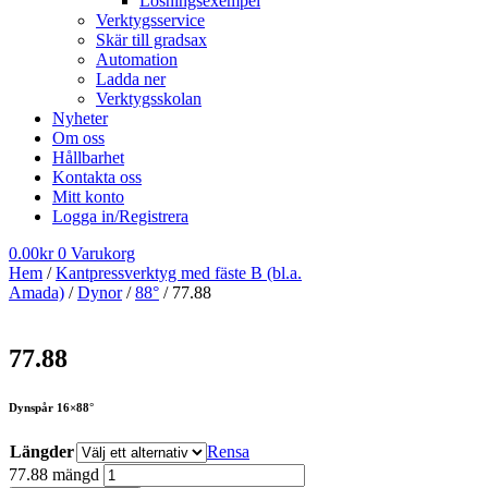
Lösningsexempel
Verktygsservice
Skär till gradsax
Automation
Ladda ner
Verktygsskolan
Nyheter
Om oss
Hållbarhet
Kontakta oss
Mitt konto
Logga in/Registrera
0.00
kr
0
Varukorg
Hem
/
Kantpressverktyg med fäste B (bl.a.
Amada)
/
Dynor
/
88°
/ 77.88
77.88
Dynspår 16×88°
Längder
Rensa
77.88 mängd