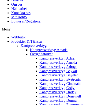
Nyheter
Om oss
Hållbarhet
Kontakta oss
Mitt konto
Logga in/Registrera
Meny
Webbutik
Produkter & Tjänster
Kantpressverktyg
Kantpressverktyg Amada
Övriga fabrikat
Kantpressverktyg Adira
Kantpressverktyg Amada
Kantpressverktyg Arboga
Kantpressverktyg Baykal
Kantpressverktyg Beyeler
Kantpressverktyg Bystronic
Kantpressverktyg Cincinatti
Kantpressverktyg Colly
Kantpressverktyg Darley
Kantpressverktyg Donewell
Kantpressverktyg Durma
Kantpressverktyg Finnpower