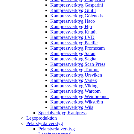
Kantpressverktyg Gasparini
Kantpressverktyg Guifil
Kantpressverktyg Göteneds
Kantpressverktyg Haco
Kantpressverktyg Hjo
Kantpressverktyg Knuth
Kantpressverktyg LVD
Kantpressverktyg Pacific
Kantpressverktyg Promecam
Kantpressverktyg Safan
Kantpressverktyg Sagita
Kantpressverktyg Scan-Press
Kantpressverktyg Trumpf
Kantpressverktyg Ursviken
Kantpressverktyg Vartek
Kantpressverktyg Viking
Kantpressverktyg Warcom
Kantpressverktyg Weinbrenner
Kantpressverktyg Wikström
Kantpressverktyg Wila
Specialverktyg Kantpress
Legoproduktion
Pelarstyrda verktyg
Pelarstyrda verktyg