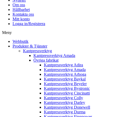
Nyheter
Om oss
Hållbarhet
Kontakta oss
Mitt konto
Logga in/Registrera
Meny
Webbutik
Produkter & Tjänster
Kantpressverktyg
Kantpressverktyg Amada
Övriga fabrikat
Kantpressverktyg Adira
Kantpressverktyg Amada
Kantpressverktyg Arboga
Kantpressverktyg Baykal
Kantpressverktyg Beyeler
Kantpressverktyg Bystronic
Kantpressverktyg Cincinatti
Kantpressverktyg Colly
Kantpressverktyg Darley
Kantpressverktyg Donewell
Kantpressverktyg Durma
Kantpressverktyg Finnpower