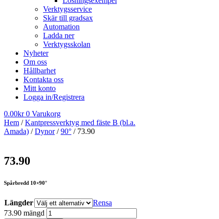
Lösningsexempel
Verktygsservice
Skär till gradsax
Automation
Ladda ner
Verktygsskolan
Nyheter
Om oss
Hållbarhet
Kontakta oss
Mitt konto
Logga in/Registrera
0.00
kr
0
Varukorg
Hem
/
Kantpressverktyg med fäste B (bl.a.
Amada)
/
Dynor
/
90°
/ 73.90
73.90
Spårbredd 10×90°
Längder
Rensa
73.90 mängd