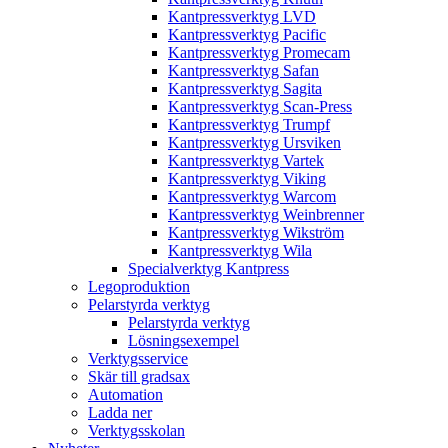
Kantpressverktyg LVD
Kantpressverktyg Pacific
Kantpressverktyg Promecam
Kantpressverktyg Safan
Kantpressverktyg Sagita
Kantpressverktyg Scan-Press
Kantpressverktyg Trumpf
Kantpressverktyg Ursviken
Kantpressverktyg Vartek
Kantpressverktyg Viking
Kantpressverktyg Warcom
Kantpressverktyg Weinbrenner
Kantpressverktyg Wikström
Kantpressverktyg Wila
Specialverktyg Kantpress
Legoproduktion
Pelarstyrda verktyg
Pelarstyrda verktyg
Lösningsexempel
Verktygsservice
Skär till gradsax
Automation
Ladda ner
Verktygsskolan