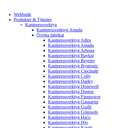
Webbutik
Produkter & Tjänster
Kantpressverktyg
Kantpressverktyg Amada
Övriga fabrikat
Kantpressverktyg Adira
Kantpressverktyg Amada
Kantpressverktyg Arboga
Kantpressverktyg Baykal
Kantpressverktyg Beyeler
Kantpressverktyg Bystronic
Kantpressverktyg Cincinatti
Kantpressverktyg Colly
Kantpressverktyg Darley
Kantpressverktyg Donewell
Kantpressverktyg Durma
Kantpressverktyg Finnpower
Kantpressverktyg Gasparini
Kantpressverktyg Guifil
Kantpressverktyg Göteneds
Kantpressverktyg Haco
Kantpressverktyg Hjo
Kantpressverktyg Knuth