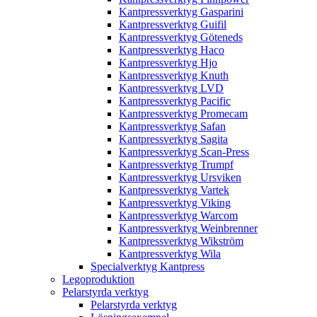
Kantpressverktyg Gasparini
Kantpressverktyg Guifil
Kantpressverktyg Göteneds
Kantpressverktyg Haco
Kantpressverktyg Hjo
Kantpressverktyg Knuth
Kantpressverktyg LVD
Kantpressverktyg Pacific
Kantpressverktyg Promecam
Kantpressverktyg Safan
Kantpressverktyg Sagita
Kantpressverktyg Scan-Press
Kantpressverktyg Trumpf
Kantpressverktyg Ursviken
Kantpressverktyg Vartek
Kantpressverktyg Viking
Kantpressverktyg Warcom
Kantpressverktyg Weinbrenner
Kantpressverktyg Wikström
Kantpressverktyg Wila
Specialverktyg Kantpress
Legoproduktion
Pelarstyrda verktyg
Pelarstyrda verktyg