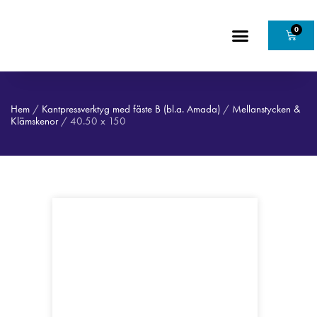
0
Hem
/
Kantpressverktyg med fäste B (bl.a. Amada)
/
Mellanstycken &
Klämskenor
/ 40.50 x 150