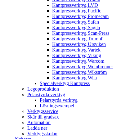
Kantpressverktyg LVD
Kantpressverktyg Pacific
Kantpressverktyg Promecam
Kantpressverktyg Safan
Kantpressverktyg Sagita
Kantpressverktyg Scan-Press
Kantpressverktyg Trumpf
Kantpressverktyg Ursviken
Kantpressverktyg Vartek
Kantpressverktyg Viking
Kantpressverktyg Warcom
Kantpressverktyg Weinbrenner
Kantpressverktyg Wikström
Kantpressverktyg Wila
Specialverktyg Kantpress
Legoproduktion
Pelarstyrda verktyg
Pelarstyrda verktyg
Lösningsexempel
Verktygsservice
Skär till gradsax
Automation
Ladda ner
Verktygsskolan