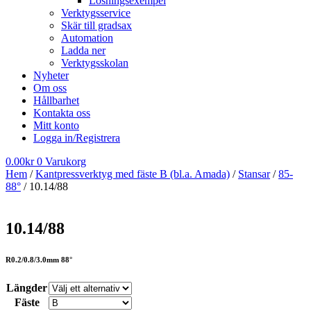
Lösningsexempel
Verktygsservice
Skär till gradsax
Automation
Ladda ner
Verktygsskolan
Nyheter
Om oss
Hållbarhet
Kontakta oss
Mitt konto
Logga in/Registrera
0.00
kr
0
Varukorg
Hem
/
Kantpressverktyg med fäste B (bl.a. Amada)
/
Stansar
/
85-
88°
/ 10.14/88
10.14/88
R0.2/0.8/3.0mm 88°
Längder
Fäste