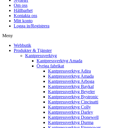
Nyheter
Om oss
Hållbarhet
Kontakta oss
Mitt konto
Logga in/Registrera
Meny
Webbutik
Produkter & Tjänster
Kantpressverktyg
Kantpressverktyg Amada
Övriga fabrikat
Kantpressverktyg Adira
Kantpressverktyg Amada
Kantpressverktyg Arboga
Kantpressverktyg Baykal
Kantpressverktyg Beyeler
Kantpressverktyg Bystronic
Kantpressverktyg Cincinatti
Kantpressverktyg Colly
Kantpressverktyg Darley
Kantpressverktyg Donewell
Kantpressverktyg Durma
Kantpressverktyg Finnpower