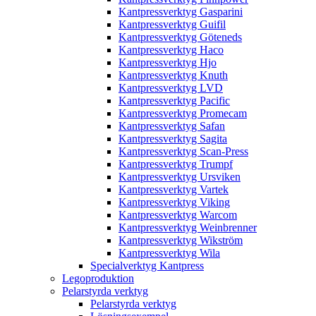
Kantpressverktyg Gasparini
Kantpressverktyg Guifil
Kantpressverktyg Göteneds
Kantpressverktyg Haco
Kantpressverktyg Hjo
Kantpressverktyg Knuth
Kantpressverktyg LVD
Kantpressverktyg Pacific
Kantpressverktyg Promecam
Kantpressverktyg Safan
Kantpressverktyg Sagita
Kantpressverktyg Scan-Press
Kantpressverktyg Trumpf
Kantpressverktyg Ursviken
Kantpressverktyg Vartek
Kantpressverktyg Viking
Kantpressverktyg Warcom
Kantpressverktyg Weinbrenner
Kantpressverktyg Wikström
Kantpressverktyg Wila
Specialverktyg Kantpress
Legoproduktion
Pelarstyrda verktyg
Pelarstyrda verktyg