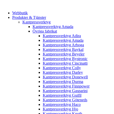
Webbutik
Produkter & Tjänster
Kantpressverktyg
Kantpressverktyg Amada
Övriga fabrikat
Kantpressverktyg Adira
Kantpressverktyg Amada
Kantpressverktyg Arboga
Kantpressverktyg Baykal
Kantpressverktyg Beyeler
Kantpressverktyg Bystronic
Kantpressverktyg Cincinatti
Kantpressverktyg Colly
Kantpressverktyg Darley
Kantpressverktyg Donewell
Kantpressverktyg Durma
Kantpressverktyg Finnpower
Kantpressverktyg Gasparini
Kantpressverktyg Guifil
Kantpressverktyg Göteneds
Kantpressverktyg Haco
Kantpressverktyg Hjo
Kantpressverktyg Knuth