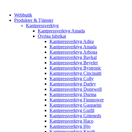
Webbutik
Produkter & Tjänster
Kantpressverktyg
Kantpressverktyg Amada
Övriga fabrikat
Kantpressverktyg Adira
Kantpressverktyg Amada
Kantpressverktyg Arboga
Kantpressverktyg Baykal
Kantpressverktyg Beyeler
Kantpressverktyg Bystronic
Kantpressverktyg Cincinatti
Kantpressverktyg Colly
Kantpressverktyg Darley
Kantpressverktyg Donewell
Kantpressverktyg Durma
Kantpressverktyg Finnpower
Kantpressverktyg Gasparini
Kantpressverktyg Guifil
Kantpressverktyg Göteneds
Kantpressverktyg Haco
Kantpressverktyg Hjo
Kantpressverktyg Knuth