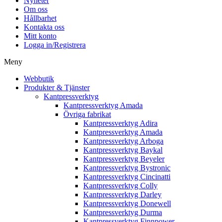
Nyheter
Om oss
Hållbarhet
Kontakta oss
Mitt konto
Logga in/Registrera
Meny
Webbutik
Produkter & Tjänster
Kantpressverktyg
Kantpressverktyg Amada
Övriga fabrikat
Kantpressverktyg Adira
Kantpressverktyg Amada
Kantpressverktyg Arboga
Kantpressverktyg Baykal
Kantpressverktyg Beyeler
Kantpressverktyg Bystronic
Kantpressverktyg Cincinatti
Kantpressverktyg Colly
Kantpressverktyg Darley
Kantpressverktyg Donewell
Kantpressverktyg Durma
Kantpressverktyg Finnpower