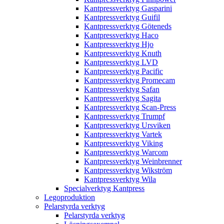
Kantpressverktyg Gasparini
Kantpressverktyg Guifil
Kantpressverktyg Göteneds
Kantpressverktyg Haco
Kantpressverktyg Hjo
Kantpressverktyg Knuth
Kantpressverktyg LVD
Kantpressverktyg Pacific
Kantpressverktyg Promecam
Kantpressverktyg Safan
Kantpressverktyg Sagita
Kantpressverktyg Scan-Press
Kantpressverktyg Trumpf
Kantpressverktyg Ursviken
Kantpressverktyg Vartek
Kantpressverktyg Viking
Kantpressverktyg Warcom
Kantpressverktyg Weinbrenner
Kantpressverktyg Wikström
Kantpressverktyg Wila
Specialverktyg Kantpress
Legoproduktion
Pelarstyrda verktyg
Pelarstyrda verktyg