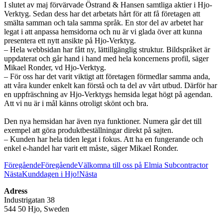
I slutet av maj förvärvade Östrand & Hansen samtliga aktier i Hjo-
Verktyg. Sedan dess har det arbetats hårt för att få företagen att
smälta samman och tala samma språk. En stor del av arbetet har
legat i att anpassa hemsidorna och nu är vi glada över att kunna
presentera ett nytt ansikte på Hjo-Verktyg.
– Hela webbsidan har fått ny, lättillgänglig struktur. Bildspråket är
uppdaterat och går hand i hand med hela koncernens profil, säger
Mikael Ronder, vd Hjo-Verktyg.
– För oss har det varit viktigt att företagen förmedlar samma anda,
att våra kunder enkelt kan förstå och ta del av vårt utbud. Därför har
en uppfräschning av Hjo-Verktygs hemsida legat högt på agendan.
Att vi nu är i mål känns otroligt skönt och bra.
Den nya hemsidan har även nya funktioner. Numera går det till
exempel att göra produktbeställningar direkt på sajten.
– Kunden har hela tiden legat i fokus. Att ha en fungerande och
enkel e-handel har varit ett måste, säger Mikael Ronder.
Föregående
Föregående
Välkomna till oss på Elmia Subcontractor
Nästa
Kunddagen i Hjo!
Nästa
Adress
Industrigatan 38
544 50 Hjo, Sweden