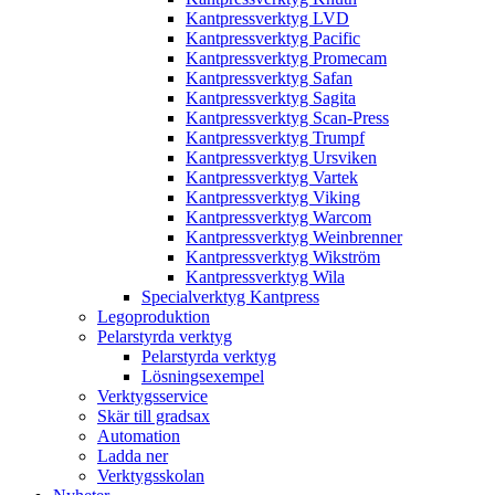
Kantpressverktyg LVD
Kantpressverktyg Pacific
Kantpressverktyg Promecam
Kantpressverktyg Safan
Kantpressverktyg Sagita
Kantpressverktyg Scan-Press
Kantpressverktyg Trumpf
Kantpressverktyg Ursviken
Kantpressverktyg Vartek
Kantpressverktyg Viking
Kantpressverktyg Warcom
Kantpressverktyg Weinbrenner
Kantpressverktyg Wikström
Kantpressverktyg Wila
Specialverktyg Kantpress
Legoproduktion
Pelarstyrda verktyg
Pelarstyrda verktyg
Lösningsexempel
Verktygsservice
Skär till gradsax
Automation
Ladda ner
Verktygsskolan