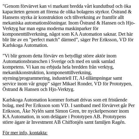
”Genom förvärvet kan vi markant bredda vårt kundutbud och öka
kapaciteten genom att förena de olika bolagens styrkor. Östrand &
Hansens styrka är konstruktion och tillverkning av framför allt
mekaniska automationslösningar. Inom Östrand & Hansen och Hjo-
Verktyg har man egna moderna maskinparker för
komponenttillverkning, något som KA Automation saknar. Det här
blir lite av en ”perfect match” därmed”, säger Per Eriksson, VD för
Karlskoga Automation.
”Vi blir genom detta förvärv en betydligt större aktör inom
Automationsbranschen i Sverige och med en unik samlad
kompetens. Vi kan nu erbjuda hela bredden från verktyg,
mekanikkonstruktion, komponenttillverkning,
styrning/programmering, industriell IT, AI-tillämpningar samt
service inom vår grupp” säger Mikael Ronder, VD för Prototypen,
Östrand & Hansen och Hjo-Verktyg.
Karlskoga Automation kommer fortsatt drivas som ett fristående
bolag, med Per Eriksson som VD. I samband med förvärvet går Per
Eriksson, Åke Nylén samt Simon Gren, tre nyckelpersoner inom
KA Automation, in som delägare i Prototypen AB. Prototypens
större ägare är Investment AB Chiffonjén samt familjen Ragén.
För mer info, kontakta: