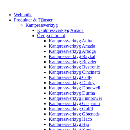
Webbutik
Produkter & Tjänster
Kantpressverktyg
Kantpressverktyg Amada
Övriga fabrikat
Kantpressverktyg Adira
Kantpressverktyg Amada
Kantpressverktyg Arboga
Kantpressverktyg Baykal
Kantpressverktyg Beyeler
Kantpressverktyg Bystronic
Kantpressverktyg Cincinatti
Kantpressverktyg Colly
Kantpressverktyg Darley
Kantpressverktyg Donewell
Kantpressverktyg Durma
Kantpressverktyg Finnpower
Kantpressverktyg Gasparini
Kantpressverktyg Guifil
Kantpressverktyg Göteneds
Kantpressverktyg Haco
Kantpressverktyg Hjo
Kantpressverktyg Knuth