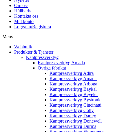
Nyheter
Om oss
Hållbarhet
Kontakta oss
Mitt konto
Logga in/Registrera
Meny
Webbutik
Produkter & Tjänster
Kantpressverktyg
Kantpressverktyg Amada
Övriga fabrikat
Kantpressverktyg Adira
Kantpressverktyg Amada
Kantpressverktyg Arboga
Kantpressverktyg Baykal
Kantpressverktyg Beyeler
Kantpressverktyg Bystronic
Kantpressverktyg Cincinatti
Kantpressverktyg Colly
Kantpressverktyg Darley
Kantpressverktyg Donewell
Kantpressverktyg Durma
Kantpressverktyg Finnpower