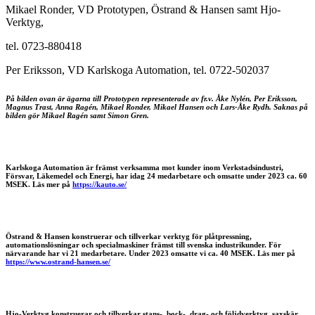
Mikael Ronder, VD Prototypen, Östrand & Hansen samt Hjo-
Verktyg,
tel. 0723-880418
Per Eriksson, VD Karlskoga Automation, tel. 0722-502037
På bilden ovan är ägarna till Prototypen representerade av fr.v. Åke Nylén, Per Eriksson,
Magnus Trast, Anna Ragén, Mikael Ronder, Mikael Hansen och Lars-Åke Rydh. Saknas på
bilden gör Mikael Ragén samt Simon Gren.
Karlskoga Automation är främst verksamma mot kunder inom Verkstadsindustri,
Försvar, Läkemedel och Energi, har idag 24 medarbetare och omsatte under 2023 ca. 60
MSEK. Läs mer på
https://kauto.se/
Östrand & Hansen konstruerar och tillverkar verktyg för plåtpressning,
automationslösningar och specialmaskiner främst till svenska industrikunder. För
närvarande har vi 21 medarbetare. Under 2023 omsatte vi ca. 40 MSEK. Läs mer på
https://www.ostrand-hansen.se/
Hjo-Verktyg konstruerar och tillverkar stans-, bock-, drag- och följdverktyg, saxskär