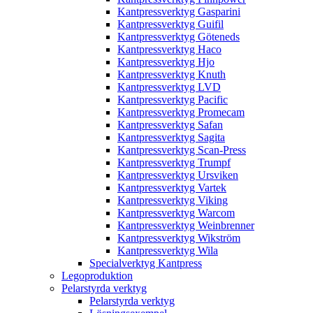
Kantpressverktyg Gasparini
Kantpressverktyg Guifil
Kantpressverktyg Göteneds
Kantpressverktyg Haco
Kantpressverktyg Hjo
Kantpressverktyg Knuth
Kantpressverktyg LVD
Kantpressverktyg Pacific
Kantpressverktyg Promecam
Kantpressverktyg Safan
Kantpressverktyg Sagita
Kantpressverktyg Scan-Press
Kantpressverktyg Trumpf
Kantpressverktyg Ursviken
Kantpressverktyg Vartek
Kantpressverktyg Viking
Kantpressverktyg Warcom
Kantpressverktyg Weinbrenner
Kantpressverktyg Wikström
Kantpressverktyg Wila
Specialverktyg Kantpress
Legoproduktion
Pelarstyrda verktyg
Pelarstyrda verktyg