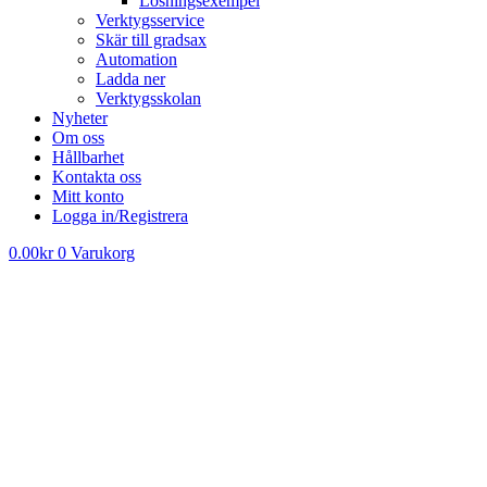
Lösningsexempel
Verktygsservice
Skär till gradsax
Automation
Ladda ner
Verktygsskolan
Nyheter
Om oss
Hållbarhet
Kontakta oss
Mitt konto
Logga in/Registrera
0.00
kr
0
Varukorg