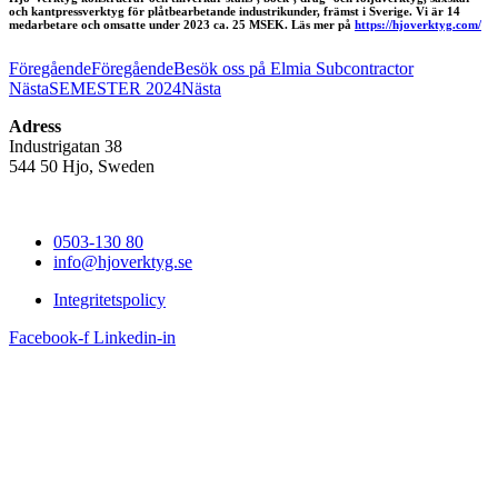
och kantpressverktyg för plåtbearbetande industrikunder, främst i Sverige. Vi är 14
medarbetare och omsatte under 2023 ca. 25 MSEK. Läs mer på
https://hjoverktyg.com/
Föregående
Föregående
Besök oss på Elmia Subcontractor
Nästa
SEMESTER 2024
Nästa
Adress
Industrigatan 38
544 50 Hjo, Sweden
0503-130 80
info@hjoverktyg.se
Integritetspolicy
Facebook-f
Linkedin-in