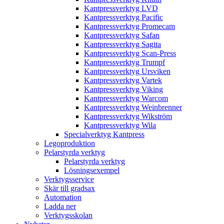
Kantpressverktyg LVD
Kantpressverktyg Pacific
Kantpressverktyg Promecam
Kantpressverktyg Safan
Kantpressverktyg Sagita
Kantpressverktyg Scan-Press
Kantpressverktyg Trumpf
Kantpressverktyg Ursviken
Kantpressverktyg Vartek
Kantpressverktyg Viking
Kantpressverktyg Warcom
Kantpressverktyg Weinbrenner
Kantpressverktyg Wikström
Kantpressverktyg Wila
Specialverktyg Kantpress
Legoproduktion
Pelarstyrda verktyg
Pelarstyrda verktyg
Lösningsexempel
Verktygsservice
Skär till gradsax
Automation
Ladda ner
Verktygsskolan