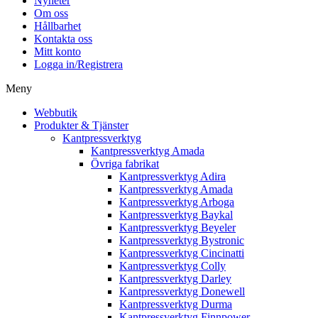
Nyheter
Om oss
Hållbarhet
Kontakta oss
Mitt konto
Logga in/Registrera
Meny
Webbutik
Produkter & Tjänster
Kantpressverktyg
Kantpressverktyg Amada
Övriga fabrikat
Kantpressverktyg Adira
Kantpressverktyg Amada
Kantpressverktyg Arboga
Kantpressverktyg Baykal
Kantpressverktyg Beyeler
Kantpressverktyg Bystronic
Kantpressverktyg Cincinatti
Kantpressverktyg Colly
Kantpressverktyg Darley
Kantpressverktyg Donewell
Kantpressverktyg Durma
Kantpressverktyg Finnpower