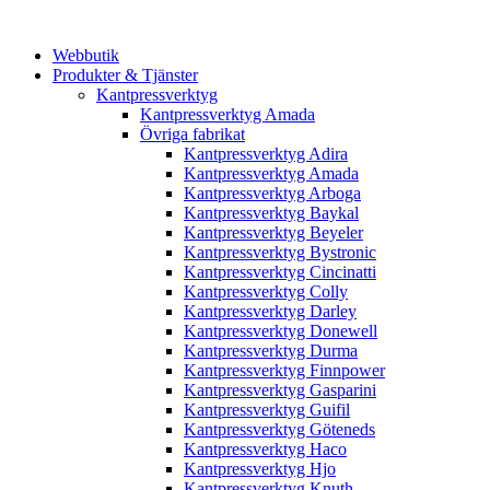
Webbutik
Produkter & Tjänster
Kantpressverktyg
Kantpressverktyg Amada
Övriga fabrikat
Kantpressverktyg Adira
Kantpressverktyg Amada
Kantpressverktyg Arboga
Kantpressverktyg Baykal
Kantpressverktyg Beyeler
Kantpressverktyg Bystronic
Kantpressverktyg Cincinatti
Kantpressverktyg Colly
Kantpressverktyg Darley
Kantpressverktyg Donewell
Kantpressverktyg Durma
Kantpressverktyg Finnpower
Kantpressverktyg Gasparini
Kantpressverktyg Guifil
Kantpressverktyg Göteneds
Kantpressverktyg Haco
Kantpressverktyg Hjo
Kantpressverktyg Knuth