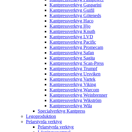
Kantpressverktyg Gasparini
Kantpressverktyg Guifil
Kantpressverktyg Göteneds
Kantpressverktyg Haco
Kantpressverktyg Hjo
Kantpressverktyg Knuth
Kantpressverktyg LVD
Kantpressverktyg Pacific
Kantpressverktyg Promecam
Kantpressverktyg Safan
Kantpressverktyg Sagita
Kantpressverktyg Scan-Press
Kantpressverktyg Trumpf
Kantpressverktyg Ursviken
Kantpressverktyg Vartek
Kantpressverktyg Viking
Kantpressverktyg Warcom
Kantpressverktyg Weinbrenner
Kantpressverktyg Wikström
Kantpressverktyg Wila
Specialverktyg Kantpress
Legoproduktion
Pelarstyrda verktyg
Pelarstyrda verktyg