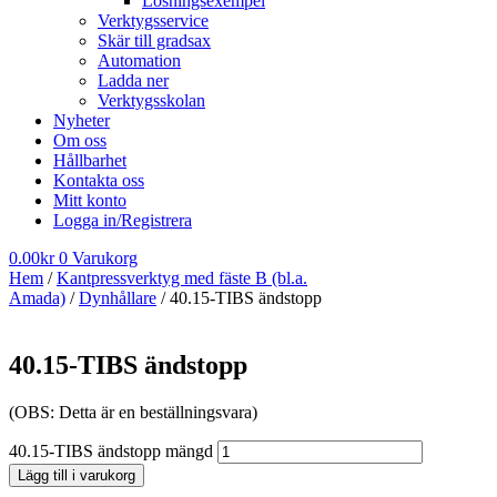
Lösningsexempel
Verktygsservice
Skär till gradsax
Automation
Ladda ner
Verktygsskolan
Nyheter
Om oss
Hållbarhet
Kontakta oss
Mitt konto
Logga in/Registrera
0.00
kr
0
Varukorg
Hem
/
Kantpressverktyg med fäste B (bl.a.
Amada)
/
Dynhållare
/ 40.15-TIBS ändstopp
40.15-TIBS ändstopp
(OBS: Detta är en beställningsvara)
40.15-TIBS ändstopp mängd
Lägg till i varukorg