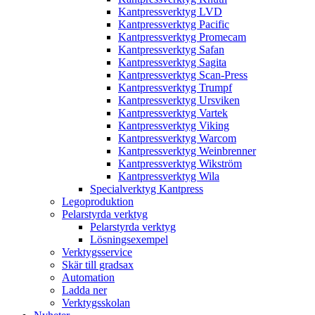
Kantpressverktyg LVD
Kantpressverktyg Pacific
Kantpressverktyg Promecam
Kantpressverktyg Safan
Kantpressverktyg Sagita
Kantpressverktyg Scan-Press
Kantpressverktyg Trumpf
Kantpressverktyg Ursviken
Kantpressverktyg Vartek
Kantpressverktyg Viking
Kantpressverktyg Warcom
Kantpressverktyg Weinbrenner
Kantpressverktyg Wikström
Kantpressverktyg Wila
Specialverktyg Kantpress
Legoproduktion
Pelarstyrda verktyg
Pelarstyrda verktyg
Lösningsexempel
Verktygsservice
Skär till gradsax
Automation
Ladda ner
Verktygsskolan