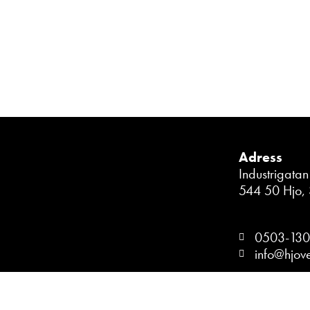
Adress
Industrigata
544 50 Hjo,
0503-130
info@hjov
Integritets