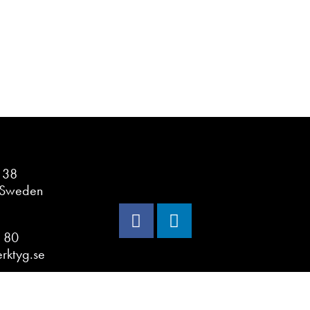
n 38
 Sweden
 80
erktyg.se
policy