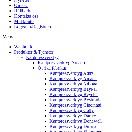
Nyheter
Om oss
Hållbarhet
Kontakta oss
Mitt konto
Logga in/Registrera
Meny
Webbutik
Produkter & Tjänster
Kantpressverktyg
Kantpressverktyg Amada
Övriga fabrikat
Kantpressverktyg Adira
Kantpressverktyg Amada
Kantpressverktyg Arboga
Kantpressverktyg Baykal
Kantpressverktyg Beyeler
Kantpressverktyg Bystronic
Kantpressverktyg Cincinatti
Kantpressverktyg Colly
Kantpressverktyg Darley
Kantpressverktyg Donewell
Kantpressverktyg Durma
Kantpressverktyg Finnpower