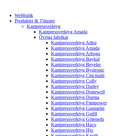
Webbutik
Produkter & Tjänster
Kantpressverktyg
Kantpressverktyg Amada
Övriga fabrikat
Kantpressverktyg Adira
Kantpressverktyg Amada
Kantpressverktyg Arboga
Kantpressverktyg Baykal
Kantpressverktyg Beyeler
Kantpressverktyg Bystronic
Kantpressverktyg Cincinatti
Kantpressverktyg Colly
Kantpressverktyg Darley
Kantpressverktyg Donewell
Kantpressverktyg Durma
Kantpressverktyg Finnpower
Kantpressverktyg Gasparini
Kantpressverktyg Guifil
Kantpressverktyg Göteneds
Kantpressverktyg Haco
Kantpressverktyg Hjo
Kantpressverktyg Knuth