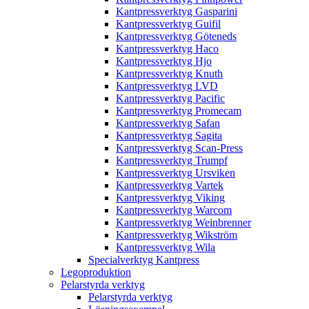
Kantpressverktyg Gasparini
Kantpressverktyg Guifil
Kantpressverktyg Göteneds
Kantpressverktyg Haco
Kantpressverktyg Hjo
Kantpressverktyg Knuth
Kantpressverktyg LVD
Kantpressverktyg Pacific
Kantpressverktyg Promecam
Kantpressverktyg Safan
Kantpressverktyg Sagita
Kantpressverktyg Scan-Press
Kantpressverktyg Trumpf
Kantpressverktyg Ursviken
Kantpressverktyg Vartek
Kantpressverktyg Viking
Kantpressverktyg Warcom
Kantpressverktyg Weinbrenner
Kantpressverktyg Wikström
Kantpressverktyg Wila
Specialverktyg Kantpress
Legoproduktion
Pelarstyrda verktyg
Pelarstyrda verktyg