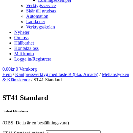
Lösningsexempel
Verktygsservice
Skär till gradsax
Automation
Ladda ner
Verktygsskolan
Nyheter
Om oss
Hållbarhet
Kontakta oss
Mitt konto
Logga in/Registrera
0.00
kr
0
Varukorg
Hem
/
Kantpressverktyg med fäste B (bl.a. Amada)
/
Mellanstycken
& Klämskenor
/ ST41 Standard
ST41 Standard
Endast klämskena
(OBS: Detta är en beställningsvara)