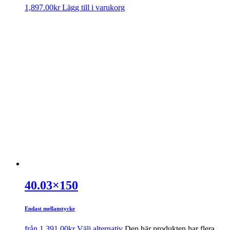
1,897.00
kr
Lägg till i varukorg
40.03×150
Endast mellanstycke
från
1,391.00
kr
Välj alternativ
Den här produkten har flera