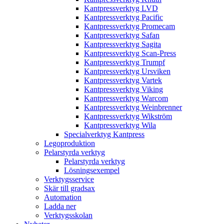
Kantpressverktyg LVD
Kantpressverktyg Pacific
Kantpressverktyg Promecam
Kantpressverktyg Safan
Kantpressverktyg Sagita
Kantpressverktyg Scan-Press
Kantpressverktyg Trumpf
Kantpressverktyg Ursviken
Kantpressverktyg Vartek
Kantpressverktyg Viking
Kantpressverktyg Warcom
Kantpressverktyg Weinbrenner
Kantpressverktyg Wikström
Kantpressverktyg Wila
Specialverktyg Kantpress
Legoproduktion
Pelarstyrda verktyg
Pelarstyrda verktyg
Lösningsexempel
Verktygsservice
Skär till gradsax
Automation
Ladda ner
Verktygsskolan