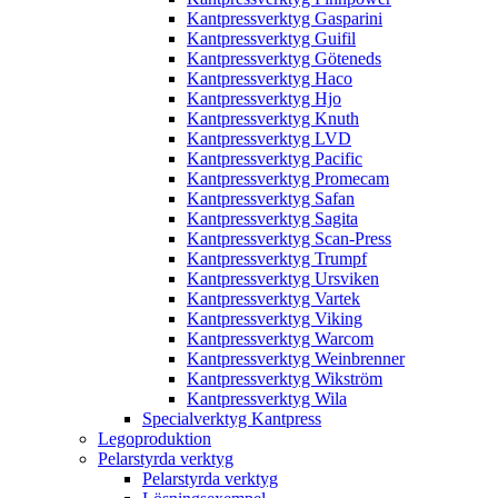
Kantpressverktyg Gasparini
Kantpressverktyg Guifil
Kantpressverktyg Göteneds
Kantpressverktyg Haco
Kantpressverktyg Hjo
Kantpressverktyg Knuth
Kantpressverktyg LVD
Kantpressverktyg Pacific
Kantpressverktyg Promecam
Kantpressverktyg Safan
Kantpressverktyg Sagita
Kantpressverktyg Scan-Press
Kantpressverktyg Trumpf
Kantpressverktyg Ursviken
Kantpressverktyg Vartek
Kantpressverktyg Viking
Kantpressverktyg Warcom
Kantpressverktyg Weinbrenner
Kantpressverktyg Wikström
Kantpressverktyg Wila
Specialverktyg Kantpress
Legoproduktion
Pelarstyrda verktyg
Pelarstyrda verktyg