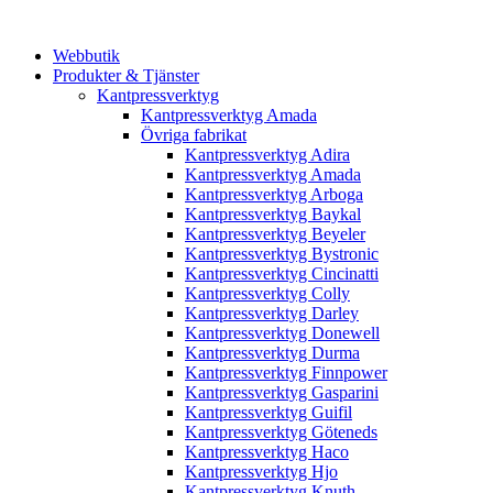
Webbutik
Produkter & Tjänster
Kantpressverktyg
Kantpressverktyg Amada
Övriga fabrikat
Kantpressverktyg Adira
Kantpressverktyg Amada
Kantpressverktyg Arboga
Kantpressverktyg Baykal
Kantpressverktyg Beyeler
Kantpressverktyg Bystronic
Kantpressverktyg Cincinatti
Kantpressverktyg Colly
Kantpressverktyg Darley
Kantpressverktyg Donewell
Kantpressverktyg Durma
Kantpressverktyg Finnpower
Kantpressverktyg Gasparini
Kantpressverktyg Guifil
Kantpressverktyg Göteneds
Kantpressverktyg Haco
Kantpressverktyg Hjo
Kantpressverktyg Knuth