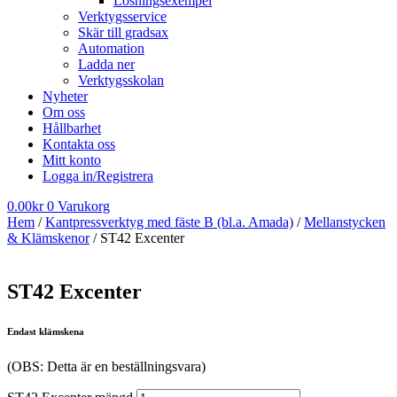
Lösningsexempel
Verktygsservice
Skär till gradsax
Automation
Ladda ner
Verktygsskolan
Nyheter
Om oss
Hållbarhet
Kontakta oss
Mitt konto
Logga in/Registrera
0.00
kr
0
Varukorg
Hem
/
Kantpressverktyg med fäste B (bl.a. Amada)
/
Mellanstycken
& Klämskenor
/ ST42 Excenter
ST42 Excenter
Endast klämskena
(OBS: Detta är en beställningsvara)