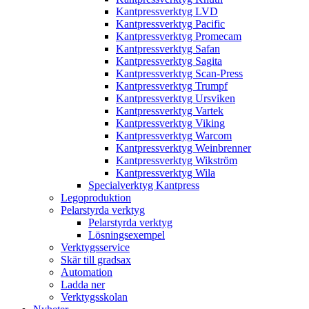
Kantpressverktyg LVD
Kantpressverktyg Pacific
Kantpressverktyg Promecam
Kantpressverktyg Safan
Kantpressverktyg Sagita
Kantpressverktyg Scan-Press
Kantpressverktyg Trumpf
Kantpressverktyg Ursviken
Kantpressverktyg Vartek
Kantpressverktyg Viking
Kantpressverktyg Warcom
Kantpressverktyg Weinbrenner
Kantpressverktyg Wikström
Kantpressverktyg Wila
Specialverktyg Kantpress
Legoproduktion
Pelarstyrda verktyg
Pelarstyrda verktyg
Lösningsexempel
Verktygsservice
Skär till gradsax
Automation
Ladda ner
Verktygsskolan