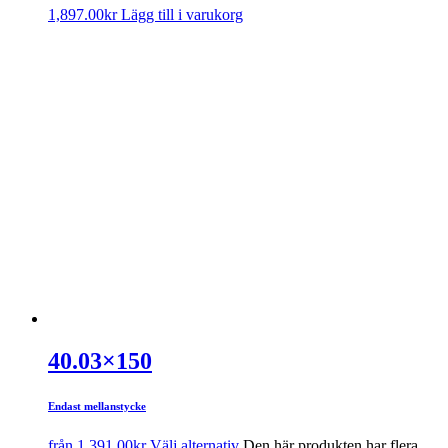
1,897.00
kr
Lägg till i varukorg
40.03×150
Endast mellanstycke
från
1,391.00
kr
Välj alternativ
Den här produkten har flera