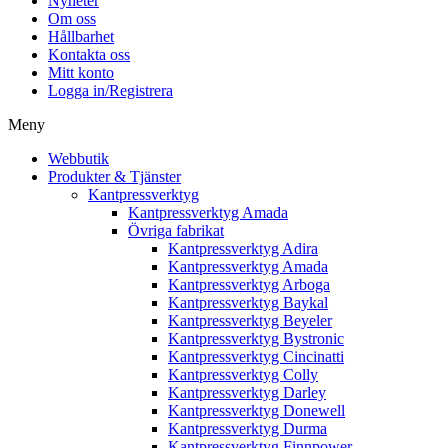
Nyheter
Om oss
Hållbarhet
Kontakta oss
Mitt konto
Logga in/Registrera
Meny
Webbutik
Produkter & Tjänster
Kantpressverktyg
Kantpressverktyg Amada
Övriga fabrikat
Kantpressverktyg Adira
Kantpressverktyg Amada
Kantpressverktyg Arboga
Kantpressverktyg Baykal
Kantpressverktyg Beyeler
Kantpressverktyg Bystronic
Kantpressverktyg Cincinatti
Kantpressverktyg Colly
Kantpressverktyg Darley
Kantpressverktyg Donewell
Kantpressverktyg Durma
Kantpressverktyg Finnpower