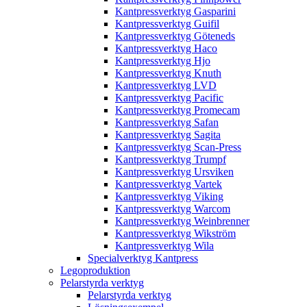
Kantpressverktyg Gasparini
Kantpressverktyg Guifil
Kantpressverktyg Göteneds
Kantpressverktyg Haco
Kantpressverktyg Hjo
Kantpressverktyg Knuth
Kantpressverktyg LVD
Kantpressverktyg Pacific
Kantpressverktyg Promecam
Kantpressverktyg Safan
Kantpressverktyg Sagita
Kantpressverktyg Scan-Press
Kantpressverktyg Trumpf
Kantpressverktyg Ursviken
Kantpressverktyg Vartek
Kantpressverktyg Viking
Kantpressverktyg Warcom
Kantpressverktyg Weinbrenner
Kantpressverktyg Wikström
Kantpressverktyg Wila
Specialverktyg Kantpress
Legoproduktion
Pelarstyrda verktyg
Pelarstyrda verktyg