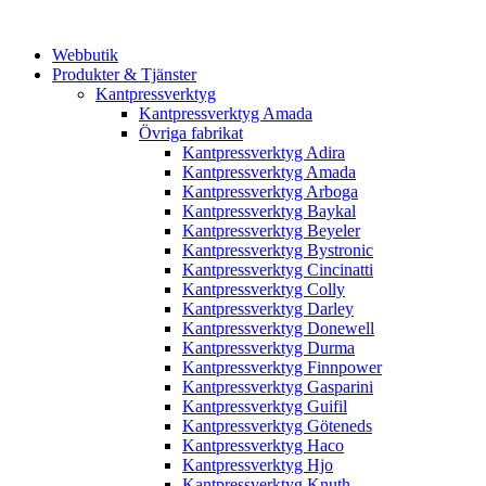
Webbutik
Produkter & Tjänster
Kantpressverktyg
Kantpressverktyg Amada
Övriga fabrikat
Kantpressverktyg Adira
Kantpressverktyg Amada
Kantpressverktyg Arboga
Kantpressverktyg Baykal
Kantpressverktyg Beyeler
Kantpressverktyg Bystronic
Kantpressverktyg Cincinatti
Kantpressverktyg Colly
Kantpressverktyg Darley
Kantpressverktyg Donewell
Kantpressverktyg Durma
Kantpressverktyg Finnpower
Kantpressverktyg Gasparini
Kantpressverktyg Guifil
Kantpressverktyg Göteneds
Kantpressverktyg Haco
Kantpressverktyg Hjo
Kantpressverktyg Knuth