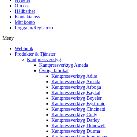
Nyheter
Om oss
Hållbarhet
Kontakta oss
Mitt konto
Logga in/Registrera
Meny
Webbutik
Produkter & Tjänster
Kantpressverktyg
Kantpressverktyg Amada
Övriga fabrikat
Kantpressverktyg Adira
Kantpressverktyg Amada
Kantpressverktyg Arboga
Kantpressverktyg Baykal
Kantpressverktyg Beyeler
Kantpressverktyg Bystronic
Kantpressverktyg Cincinatti
Kantpressverktyg Colly
Kantpressverktyg Darley
Kantpressverktyg Donewell
Kantpressverktyg Durma
Kantpressverktyg Finnpower