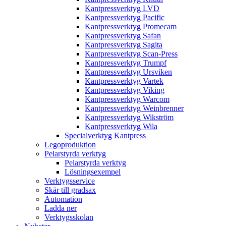
Kantpressverktyg LVD
Kantpressverktyg Pacific
Kantpressverktyg Promecam
Kantpressverktyg Safan
Kantpressverktyg Sagita
Kantpressverktyg Scan-Press
Kantpressverktyg Trumpf
Kantpressverktyg Ursviken
Kantpressverktyg Vartek
Kantpressverktyg Viking
Kantpressverktyg Warcom
Kantpressverktyg Weinbrenner
Kantpressverktyg Wikström
Kantpressverktyg Wila
Specialverktyg Kantpress
Legoproduktion
Pelarstyrda verktyg
Pelarstyrda verktyg
Lösningsexempel
Verktygsservice
Skär till gradsax
Automation
Ladda ner
Verktygsskolan