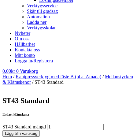
Lösningsexempel
Verktygsservice
Skär till gradsax
Automation
Ladda ner
Verktygsskolan
Nyheter
Om oss
Hållbarhet
Kontakta oss
Mitt konto
Logga in/Registrera
0.00
kr
0
Varukorg
Hem
/
Kantpressverktyg med fäste B (bl.a. Amada)
/
Mellanstycken
& Klämskenor
/ ST43 Standard
ST43 Standard
Endast klämskena
ST43 Standard mängd
Lägg till i varukorg