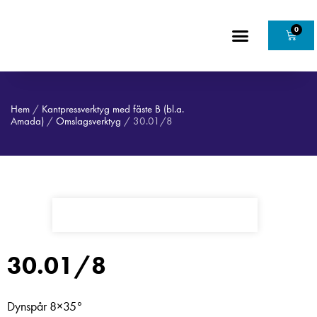
0
Hem
/
Kantpressverktyg med fäste B (bl.a.
Amada)
/
Omslagsverktyg
/ 30.01/8
30.01/8
Dynspår 8×35°