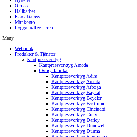
Nyheter
Om oss
Hållbarhet
Kontakta oss
Mitt konto
Logga in/Registrera
Meny
Webbutik
Produkter & Tjänster
Kantpressverktyg
Kantpressverktyg Amada
Övriga fabrikat
Kantpressverktyg Adira
Kantpressverktyg Amada
Kantpressverktyg Arboga
Kantpressverktyg Baykal
Kantpressverktyg Beyeler
Kantpressverktyg Bystronic
Kantpressverktyg Cincinatti
Kantpressverktyg Colly
Kantpressverktyg Darley
Kantpressverktyg Donewell
Kantpressverktyg Durma
Kantpressverktyg Finnpower