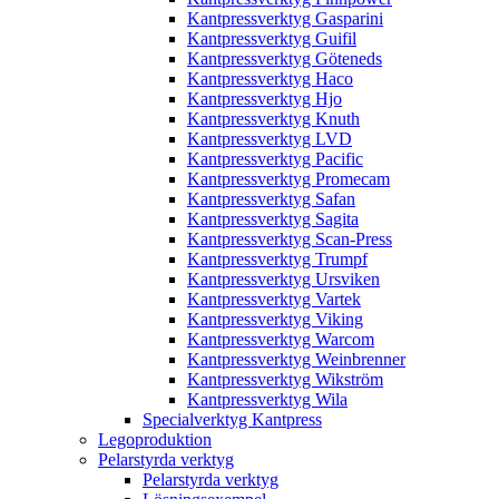
Kantpressverktyg Gasparini
Kantpressverktyg Guifil
Kantpressverktyg Göteneds
Kantpressverktyg Haco
Kantpressverktyg Hjo
Kantpressverktyg Knuth
Kantpressverktyg LVD
Kantpressverktyg Pacific
Kantpressverktyg Promecam
Kantpressverktyg Safan
Kantpressverktyg Sagita
Kantpressverktyg Scan-Press
Kantpressverktyg Trumpf
Kantpressverktyg Ursviken
Kantpressverktyg Vartek
Kantpressverktyg Viking
Kantpressverktyg Warcom
Kantpressverktyg Weinbrenner
Kantpressverktyg Wikström
Kantpressverktyg Wila
Specialverktyg Kantpress
Legoproduktion
Pelarstyrda verktyg
Pelarstyrda verktyg