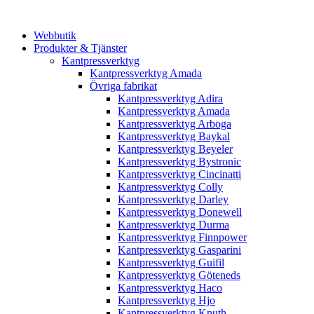
Webbutik
Produkter & Tjänster
Kantpressverktyg
Kantpressverktyg Amada
Övriga fabrikat
Kantpressverktyg Adira
Kantpressverktyg Amada
Kantpressverktyg Arboga
Kantpressverktyg Baykal
Kantpressverktyg Beyeler
Kantpressverktyg Bystronic
Kantpressverktyg Cincinatti
Kantpressverktyg Colly
Kantpressverktyg Darley
Kantpressverktyg Donewell
Kantpressverktyg Durma
Kantpressverktyg Finnpower
Kantpressverktyg Gasparini
Kantpressverktyg Guifil
Kantpressverktyg Göteneds
Kantpressverktyg Haco
Kantpressverktyg Hjo
Kantpressverktyg Knuth