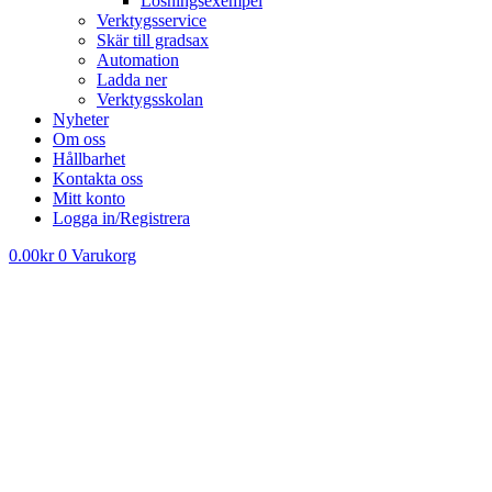
Lösningsexempel
Verktygsservice
Skär till gradsax
Automation
Ladda ner
Verktygsskolan
Nyheter
Om oss
Hållbarhet
Kontakta oss
Mitt konto
Logga in/Registrera
0.00
kr
0
Varukorg