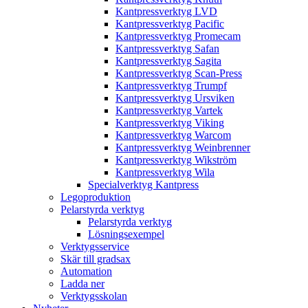
Kantpressverktyg LVD
Kantpressverktyg Pacific
Kantpressverktyg Promecam
Kantpressverktyg Safan
Kantpressverktyg Sagita
Kantpressverktyg Scan-Press
Kantpressverktyg Trumpf
Kantpressverktyg Ursviken
Kantpressverktyg Vartek
Kantpressverktyg Viking
Kantpressverktyg Warcom
Kantpressverktyg Weinbrenner
Kantpressverktyg Wikström
Kantpressverktyg Wila
Specialverktyg Kantpress
Legoproduktion
Pelarstyrda verktyg
Pelarstyrda verktyg
Lösningsexempel
Verktygsservice
Skär till gradsax
Automation
Ladda ner
Verktygsskolan