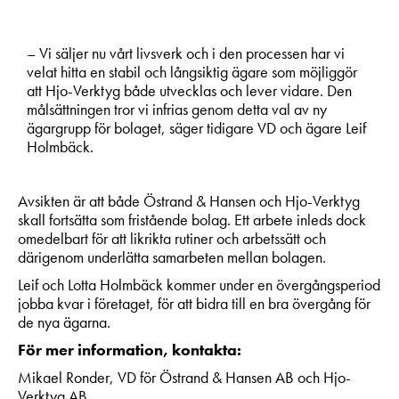
– Vi säljer nu vårt livsverk och i den processen har vi
velat hitta en stabil och långsiktig ägare som möjliggör
att Hjo-Verktyg både utvecklas och lever vidare. Den
målsättningen tror vi infrias genom detta val av ny
ägargrupp för bolaget, säger tidigare VD och ägare Leif
Holmbäck.
Avsikten är att både
Östrand & Hansen
och Hjo-Verktyg
skall fortsätta som fristående bolag. Ett arbete inleds dock
omedelbart för att likrikta rutiner och arbetssätt och
därigenom underlätta samarbeten mellan bolagen.
Leif och Lotta Holmbäck kommer under en övergångsperiod
jobba kvar i företaget, för att bidra till en bra övergång för
de nya ägarna.
För mer information, kontakta:
Mikael Ronder, VD för Östrand & Hansen AB och Hjo-
Verktyg AB