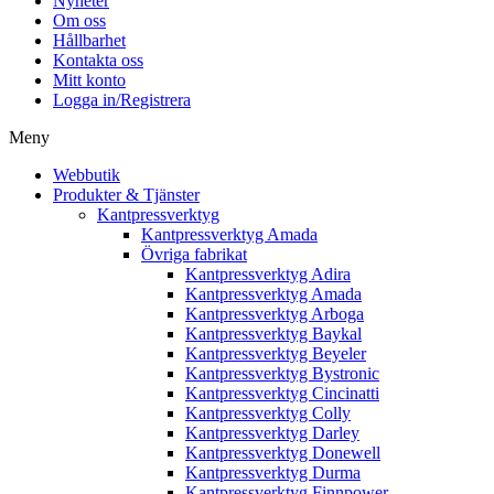
Nyheter
Om oss
Hållbarhet
Kontakta oss
Mitt konto
Logga in/Registrera
Meny
Webbutik
Produkter & Tjänster
Kantpressverktyg
Kantpressverktyg Amada
Övriga fabrikat
Kantpressverktyg Adira
Kantpressverktyg Amada
Kantpressverktyg Arboga
Kantpressverktyg Baykal
Kantpressverktyg Beyeler
Kantpressverktyg Bystronic
Kantpressverktyg Cincinatti
Kantpressverktyg Colly
Kantpressverktyg Darley
Kantpressverktyg Donewell
Kantpressverktyg Durma
Kantpressverktyg Finnpower