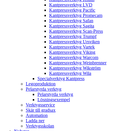
Kantpressverktyg LVD
Kantpressverktyg Pacific
Kantpressverktyg Promecam
Kantpressverktyg Safan
Kantpressverktyg Sagita
Kantpressverktyg Scan-Press
Kantpressverktyg Trumpf
Kantpressverktyg Ursviken
Kantpressverktyg Vartek
Kantpressverktyg Viking
Kantpressverktyg Warcom
Kantpressverktyg Weinbrenner
Kantpressverktyg Wikström
Kantpressverktyg Wila
Specialverktyg Kantpress
Legoproduktion
Pelarstyrda verktyg
Pelarstyrda verktyg
Lösningsexempel
Verktygsservice
Skär till gradsax
Automation
Ladda ner
Verktygsskolan