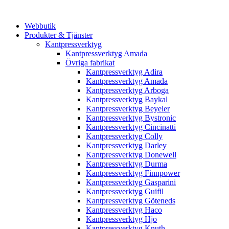
Webbutik
Produkter & Tjänster
Kantpressverktyg
Kantpressverktyg Amada
Övriga fabrikat
Kantpressverktyg Adira
Kantpressverktyg Amada
Kantpressverktyg Arboga
Kantpressverktyg Baykal
Kantpressverktyg Beyeler
Kantpressverktyg Bystronic
Kantpressverktyg Cincinatti
Kantpressverktyg Colly
Kantpressverktyg Darley
Kantpressverktyg Donewell
Kantpressverktyg Durma
Kantpressverktyg Finnpower
Kantpressverktyg Gasparini
Kantpressverktyg Guifil
Kantpressverktyg Göteneds
Kantpressverktyg Haco
Kantpressverktyg Hjo
Kantpressverktyg Knuth