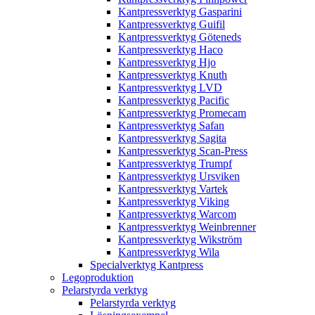
Kantpressverktyg Gasparini
Kantpressverktyg Guifil
Kantpressverktyg Göteneds
Kantpressverktyg Haco
Kantpressverktyg Hjo
Kantpressverktyg Knuth
Kantpressverktyg LVD
Kantpressverktyg Pacific
Kantpressverktyg Promecam
Kantpressverktyg Safan
Kantpressverktyg Sagita
Kantpressverktyg Scan-Press
Kantpressverktyg Trumpf
Kantpressverktyg Ursviken
Kantpressverktyg Vartek
Kantpressverktyg Viking
Kantpressverktyg Warcom
Kantpressverktyg Weinbrenner
Kantpressverktyg Wikström
Kantpressverktyg Wila
Specialverktyg Kantpress
Legoproduktion
Pelarstyrda verktyg
Pelarstyrda verktyg