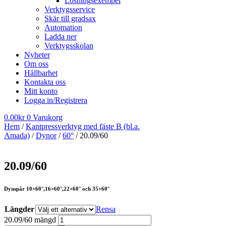
Lösningsexempel
Verktygsservice
Skär till gradsax
Automation
Ladda ner
Verktygsskolan
Nyheter
Om oss
Hållbarhet
Kontakta oss
Mitt konto
Logga in/Registrera
0.00
kr
0
Varukorg
Hem
/
Kantpressverktyg med fäste B (bl.a.
Amada)
/
Dynor
/
60°
/ 20.09/60
20.09/60
Dynspår 10×60°,16×60°,22×60° och 35×60°
Längder
Rensa
20.09/60 mängd