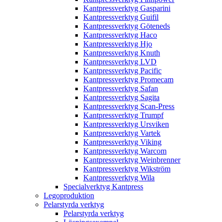
Kantpressverktyg Gasparini
Kantpressverktyg Guifil
Kantpressverktyg Göteneds
Kantpressverktyg Haco
Kantpressverktyg Hjo
Kantpressverktyg Knuth
Kantpressverktyg LVD
Kantpressverktyg Pacific
Kantpressverktyg Promecam
Kantpressverktyg Safan
Kantpressverktyg Sagita
Kantpressverktyg Scan-Press
Kantpressverktyg Trumpf
Kantpressverktyg Ursviken
Kantpressverktyg Vartek
Kantpressverktyg Viking
Kantpressverktyg Warcom
Kantpressverktyg Weinbrenner
Kantpressverktyg Wikström
Kantpressverktyg Wila
Specialverktyg Kantpress
Legoproduktion
Pelarstyrda verktyg
Pelarstyrda verktyg