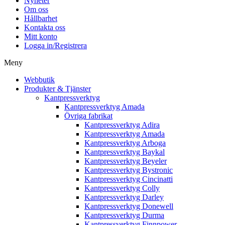
Nyheter
Om oss
Hållbarhet
Kontakta oss
Mitt konto
Logga in/Registrera
Meny
Webbutik
Produkter & Tjänster
Kantpressverktyg
Kantpressverktyg Amada
Övriga fabrikat
Kantpressverktyg Adira
Kantpressverktyg Amada
Kantpressverktyg Arboga
Kantpressverktyg Baykal
Kantpressverktyg Beyeler
Kantpressverktyg Bystronic
Kantpressverktyg Cincinatti
Kantpressverktyg Colly
Kantpressverktyg Darley
Kantpressverktyg Donewell
Kantpressverktyg Durma
Kantpressverktyg Finnpower