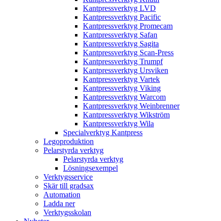
Kantpressverktyg LVD
Kantpressverktyg Pacific
Kantpressverktyg Promecam
Kantpressverktyg Safan
Kantpressverktyg Sagita
Kantpressverktyg Scan-Press
Kantpressverktyg Trumpf
Kantpressverktyg Ursviken
Kantpressverktyg Vartek
Kantpressverktyg Viking
Kantpressverktyg Warcom
Kantpressverktyg Weinbrenner
Kantpressverktyg Wikström
Kantpressverktyg Wila
Specialverktyg Kantpress
Legoproduktion
Pelarstyrda verktyg
Pelarstyrda verktyg
Lösningsexempel
Verktygsservice
Skär till gradsax
Automation
Ladda ner
Verktygsskolan