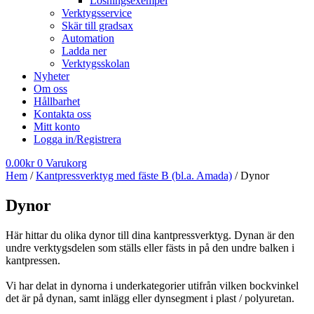
Lösningsexempel
Verktygsservice
Skär till gradsax
Automation
Ladda ner
Verktygsskolan
Nyheter
Om oss
Hållbarhet
Kontakta oss
Mitt konto
Logga in/Registrera
0.00
kr
0
Varukorg
Hem
/
Kantpressverktyg med fäste B (bl.a. Amada)
/ Dynor
Dynor
Här hittar du olika dynor till dina kantpressverktyg. Dynan är den
undre verktygsdelen som ställs eller fästs in på den undre balken i
kantpressen.
Vi har delat in dynorna i underkategorier utifrån vilken bockvinkel
det är på dynan, samt inlägg eller dynsegment i plast / polyuretan.