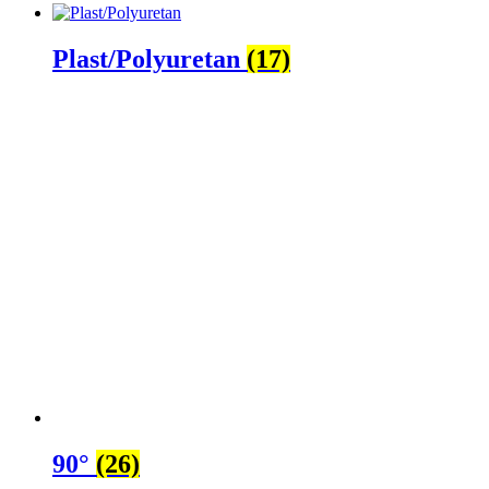
Plast/Polyuretan
(17)
90°
(26)