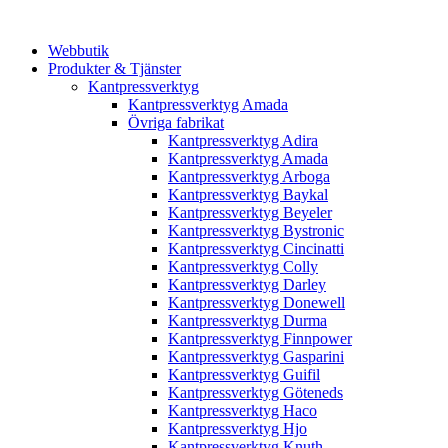
Webbutik
Produkter & Tjänster
Kantpressverktyg
Kantpressverktyg Amada
Övriga fabrikat
Kantpressverktyg Adira
Kantpressverktyg Amada
Kantpressverktyg Arboga
Kantpressverktyg Baykal
Kantpressverktyg Beyeler
Kantpressverktyg Bystronic
Kantpressverktyg Cincinatti
Kantpressverktyg Colly
Kantpressverktyg Darley
Kantpressverktyg Donewell
Kantpressverktyg Durma
Kantpressverktyg Finnpower
Kantpressverktyg Gasparini
Kantpressverktyg Guifil
Kantpressverktyg Göteneds
Kantpressverktyg Haco
Kantpressverktyg Hjo
Kantpressverktyg Knuth