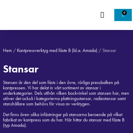
0
Hem
/
Kantpressverktyg med fäste B (bl.a. Amada)
/ Stansar
Stansar
Stansen är den del som fästs i den övre, rörliga pressbalken på
kantpressen. Vi har delat in vårt sortiment av stansar i
underkategorier. Dels utifrån vilken bockvinkel som stansen har, men
utöver det också i kategorierna plattningsstansar, radiestansar samt
stanshållare som behövs för vissa av verktygen.
Det finns även olika infästningar på stansarna beroende på vilket
fabrikat av kantpress som du har. Här hittar du stansar med fäste B
(typ Amada).