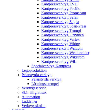
Kantpressverktyg LVD
Kantpressverktyg Pacific
Kantpressverktyg Promecam
Kantpressverktyg Safan
Kantpressverktyg Sagita
Kantpressverktyg Scan-Press
Kantpressverktyg Trumpf
Kantpressverktyg Ursviken
Kantpressverktyg Vartek
Kantpressverktyg Viking
Kantpressverktyg Warcom
Kantpressverktyg Weinbrenner
Kantpressverktyg Wikström
Kantpressverktyg Wila
Specialverktyg Kantpress
Legoproduktion
Pelarstyrda verktyg
Pelarstyrda verktyg
Lösningsexempel
Verktygsservice
Skär till gradsax
Automation
Ladda ner
Verktygsskolan