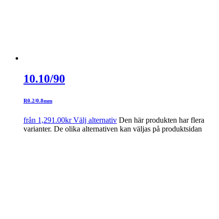
10.10/90
R0.2/0.8mm
från
1,291.00
kr
Välj alternativ
Den här produkten har flera
varianter. De olika alternativen kan väljas på produktsidan