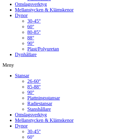
Omslagsverktyg
Mellanstycken & Klämskenor
Dynor
30-45°
60°
80-85°
88°
90°
Plast/Polyuretan
Dynhållare
Meny
Stansar
26-60°
85-88°
90°
Plattningsstansar
Radiestansar
Stanshållare
Omslagsverktyg
Mellanstycken & Klämskenor
Dynor
30-45°
60°