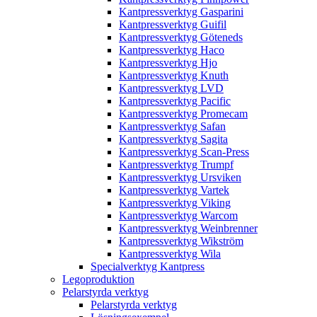
Kantpressverktyg Gasparini
Kantpressverktyg Guifil
Kantpressverktyg Göteneds
Kantpressverktyg Haco
Kantpressverktyg Hjo
Kantpressverktyg Knuth
Kantpressverktyg LVD
Kantpressverktyg Pacific
Kantpressverktyg Promecam
Kantpressverktyg Safan
Kantpressverktyg Sagita
Kantpressverktyg Scan-Press
Kantpressverktyg Trumpf
Kantpressverktyg Ursviken
Kantpressverktyg Vartek
Kantpressverktyg Viking
Kantpressverktyg Warcom
Kantpressverktyg Weinbrenner
Kantpressverktyg Wikström
Kantpressverktyg Wila
Specialverktyg Kantpress
Legoproduktion
Pelarstyrda verktyg
Pelarstyrda verktyg