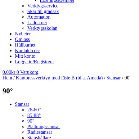
Lösningsexempel
Verktygsservice
Skär till gradsax
Automation
Ladda ner
Verktygsskolan
Nyheter
Om oss
Hållbarhet
Kontakta oss
Mitt konto
Logga in/Registrera
0.00
kr
0
Varukorg
Hem
/
Kantpressverktyg med fäste B (bl.a. Amada)
/
Stansar
/ 90°
90°
Stansar
26-60°
85-88°
90°
Plattningsstansar
Radiestansar
Stanshållare