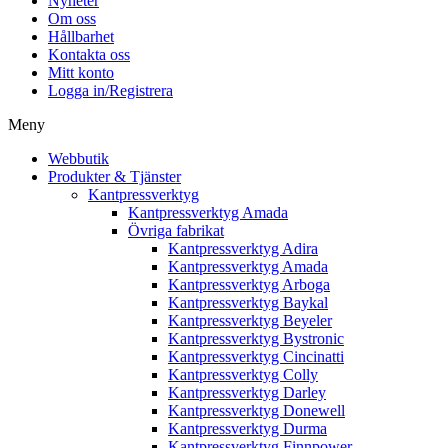
Nyheter
Om oss
Hållbarhet
Kontakta oss
Mitt konto
Logga in/Registrera
Meny
Webbutik
Produkter & Tjänster
Kantpressverktyg
Kantpressverktyg Amada
Övriga fabrikat
Kantpressverktyg Adira
Kantpressverktyg Amada
Kantpressverktyg Arboga
Kantpressverktyg Baykal
Kantpressverktyg Beyeler
Kantpressverktyg Bystronic
Kantpressverktyg Cincinatti
Kantpressverktyg Colly
Kantpressverktyg Darley
Kantpressverktyg Donewell
Kantpressverktyg Durma
Kantpressverktyg Finnpower