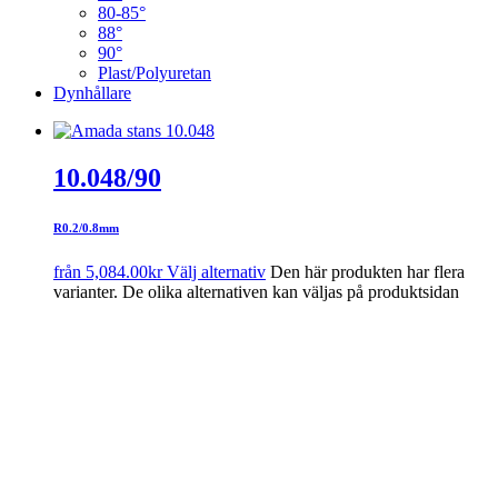
80-85°
88°
90°
Plast/Polyuretan
Dynhållare
10.048/90
R0.2/0.8mm
från
5,084.00
kr
Välj alternativ
Den här produkten har flera
varianter. De olika alternativen kan väljas på produktsidan