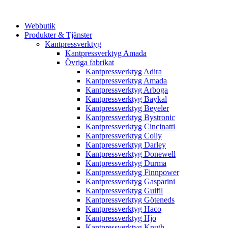
Webbutik
Produkter & Tjänster
Kantpressverktyg
Kantpressverktyg Amada
Övriga fabrikat
Kantpressverktyg Adira
Kantpressverktyg Amada
Kantpressverktyg Arboga
Kantpressverktyg Baykal
Kantpressverktyg Beyeler
Kantpressverktyg Bystronic
Kantpressverktyg Cincinatti
Kantpressverktyg Colly
Kantpressverktyg Darley
Kantpressverktyg Donewell
Kantpressverktyg Durma
Kantpressverktyg Finnpower
Kantpressverktyg Gasparini
Kantpressverktyg Guifil
Kantpressverktyg Göteneds
Kantpressverktyg Haco
Kantpressverktyg Hjo
Kantpressverktyg Knuth