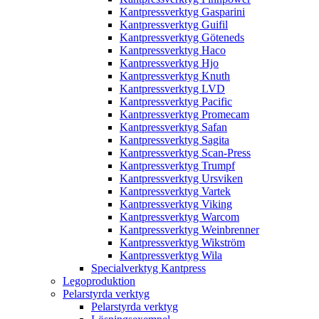
Kantpressverktyg Gasparini
Kantpressverktyg Guifil
Kantpressverktyg Göteneds
Kantpressverktyg Haco
Kantpressverktyg Hjo
Kantpressverktyg Knuth
Kantpressverktyg LVD
Kantpressverktyg Pacific
Kantpressverktyg Promecam
Kantpressverktyg Safan
Kantpressverktyg Sagita
Kantpressverktyg Scan-Press
Kantpressverktyg Trumpf
Kantpressverktyg Ursviken
Kantpressverktyg Vartek
Kantpressverktyg Viking
Kantpressverktyg Warcom
Kantpressverktyg Weinbrenner
Kantpressverktyg Wikström
Kantpressverktyg Wila
Specialverktyg Kantpress
Legoproduktion
Pelarstyrda verktyg
Pelarstyrda verktyg