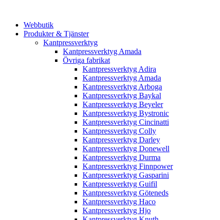
Webbutik
Produkter & Tjänster
Kantpressverktyg
Kantpressverktyg Amada
Övriga fabrikat
Kantpressverktyg Adira
Kantpressverktyg Amada
Kantpressverktyg Arboga
Kantpressverktyg Baykal
Kantpressverktyg Beyeler
Kantpressverktyg Bystronic
Kantpressverktyg Cincinatti
Kantpressverktyg Colly
Kantpressverktyg Darley
Kantpressverktyg Donewell
Kantpressverktyg Durma
Kantpressverktyg Finnpower
Kantpressverktyg Gasparini
Kantpressverktyg Guifil
Kantpressverktyg Göteneds
Kantpressverktyg Haco
Kantpressverktyg Hjo
Kantpressverktyg Knuth