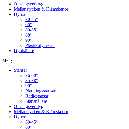
Omslagsverktyg
Mellanstycken & Klämskenor
Dynor
30-45°
60°
80-85°
88°
90°
Plast/Polyuretan
Dynhållare
Meny
Stansar
26-60°
85-88°
90°
Plattningsstansar
Radiestansar
Stanshållare
Omslagsverktyg
Mellanstycken & Klämskenor
Dynor
30-45°
60°