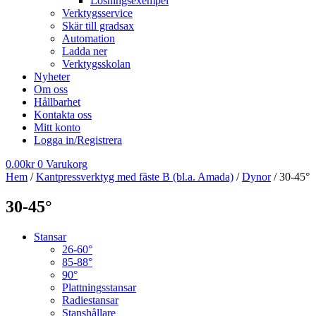
Lösningsexempel
Verktygsservice
Skär till gradsax
Automation
Ladda ner
Verktygsskolan
Nyheter
Om oss
Hållbarhet
Kontakta oss
Mitt konto
Logga in/Registrera
0.00
kr
0
Varukorg
Hem
/
Kantpressverktyg med fäste B (bl.a. Amada)
/
Dynor
/ 30-45°
30-45°
Stansar
26-60°
85-88°
90°
Plattningsstansar
Radiestansar
Stanshållare