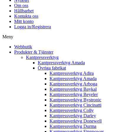
Nyheter
Om oss
Hållbarhet
Kontakta oss
Mitt konto
Logga in/Registrera
Meny
Webbutik
Produkter & Tjänster
Kantpressverktyg
Kantpressverktyg Amada
Övriga fabrikat
Kantpressverktyg Adira
Kantpressverktyg Amada
Kantpressverktyg Arboga
Kantpressverktyg Baykal
Kantpressverktyg Beyeler
Kantpressverktyg Bystronic
Kantpressverktyg Cincinatti
Kantpressverktyg Colly
Kantpressverktyg Darley
Kantpressverktyg Donewell
Kantpressverktyg Durma
Kantpressverktyg Finnpower