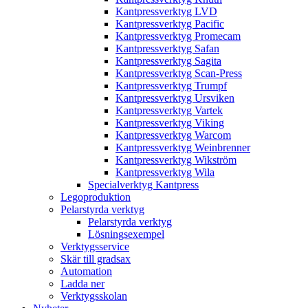
Kantpressverktyg LVD
Kantpressverktyg Pacific
Kantpressverktyg Promecam
Kantpressverktyg Safan
Kantpressverktyg Sagita
Kantpressverktyg Scan-Press
Kantpressverktyg Trumpf
Kantpressverktyg Ursviken
Kantpressverktyg Vartek
Kantpressverktyg Viking
Kantpressverktyg Warcom
Kantpressverktyg Weinbrenner
Kantpressverktyg Wikström
Kantpressverktyg Wila
Specialverktyg Kantpress
Legoproduktion
Pelarstyrda verktyg
Pelarstyrda verktyg
Lösningsexempel
Verktygsservice
Skär till gradsax
Automation
Ladda ner
Verktygsskolan