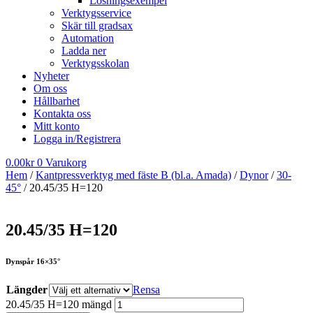
Lösningsexempel
Verktygsservice
Skär till gradsax
Automation
Ladda ner
Verktygsskolan
Nyheter
Om oss
Hållbarhet
Kontakta oss
Mitt konto
Logga in/Registrera
0.00
kr
0
Varukorg
Hem
/
Kantpressverktyg med fäste B (bl.a. Amada)
/
Dynor
/
30-
45°
/ 20.45/35 H=120
20.45/35 H=120
Dynspår 16×35°
Längder
Rensa
20.45/35 H=120 mängd