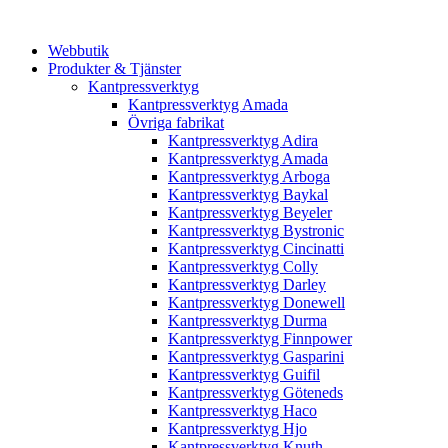
Webbutik
Produkter & Tjänster
Kantpressverktyg
Kantpressverktyg Amada
Övriga fabrikat
Kantpressverktyg Adira
Kantpressverktyg Amada
Kantpressverktyg Arboga
Kantpressverktyg Baykal
Kantpressverktyg Beyeler
Kantpressverktyg Bystronic
Kantpressverktyg Cincinatti
Kantpressverktyg Colly
Kantpressverktyg Darley
Kantpressverktyg Donewell
Kantpressverktyg Durma
Kantpressverktyg Finnpower
Kantpressverktyg Gasparini
Kantpressverktyg Guifil
Kantpressverktyg Göteneds
Kantpressverktyg Haco
Kantpressverktyg Hjo
Kantpressverktyg Knuth