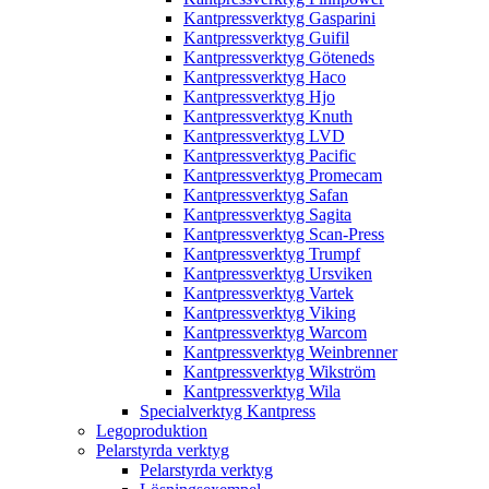
Kantpressverktyg Gasparini
Kantpressverktyg Guifil
Kantpressverktyg Göteneds
Kantpressverktyg Haco
Kantpressverktyg Hjo
Kantpressverktyg Knuth
Kantpressverktyg LVD
Kantpressverktyg Pacific
Kantpressverktyg Promecam
Kantpressverktyg Safan
Kantpressverktyg Sagita
Kantpressverktyg Scan-Press
Kantpressverktyg Trumpf
Kantpressverktyg Ursviken
Kantpressverktyg Vartek
Kantpressverktyg Viking
Kantpressverktyg Warcom
Kantpressverktyg Weinbrenner
Kantpressverktyg Wikström
Kantpressverktyg Wila
Specialverktyg Kantpress
Legoproduktion
Pelarstyrda verktyg
Pelarstyrda verktyg