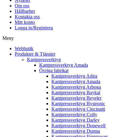
Nyheter
Om oss
Hållbarhet
Kontakta oss
Mitt konto
Logga in/Registrera
Meny
Webbutik
Produkter & Tjänster
Kantpressverktyg
Kantpressverktyg Amada
Övriga fabrikat
Kantpressverktyg Adira
Kantpressverktyg Amada
Kantpressverktyg Arboga
Kantpressverktyg Baykal
Kantpressverktyg Beyeler
Kantpressverktyg Bystronic
Kantpressverktyg Cincinatti
Kantpressverktyg Colly
Kantpressverktyg Darley
Kantpressverktyg Donewell
Kantpressverktyg Durma
Kantpressverktyg Finnpower