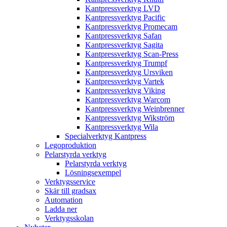
Kantpressverktyg LVD
Kantpressverktyg Pacific
Kantpressverktyg Promecam
Kantpressverktyg Safan
Kantpressverktyg Sagita
Kantpressverktyg Scan-Press
Kantpressverktyg Trumpf
Kantpressverktyg Ursviken
Kantpressverktyg Vartek
Kantpressverktyg Viking
Kantpressverktyg Warcom
Kantpressverktyg Weinbrenner
Kantpressverktyg Wikström
Kantpressverktyg Wila
Specialverktyg Kantpress
Legoproduktion
Pelarstyrda verktyg
Pelarstyrda verktyg
Lösningsexempel
Verktygsservice
Skär till gradsax
Automation
Ladda ner
Verktygsskolan