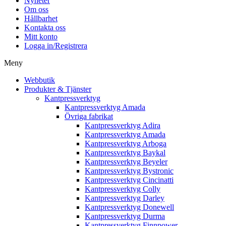
Nyheter
Om oss
Hållbarhet
Kontakta oss
Mitt konto
Logga in/Registrera
Meny
Webbutik
Produkter & Tjänster
Kantpressverktyg
Kantpressverktyg Amada
Övriga fabrikat
Kantpressverktyg Adira
Kantpressverktyg Amada
Kantpressverktyg Arboga
Kantpressverktyg Baykal
Kantpressverktyg Beyeler
Kantpressverktyg Bystronic
Kantpressverktyg Cincinatti
Kantpressverktyg Colly
Kantpressverktyg Darley
Kantpressverktyg Donewell
Kantpressverktyg Durma
Kantpressverktyg Finnpower