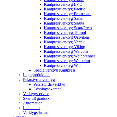
Kantpressverktyg LVD
Kantpressverktyg Pacific
Kantpressverktyg Promecam
Kantpressverktyg Safan
Kantpressverktyg Sagita
Kantpressverktyg Scan-Press
Kantpressverktyg Trumpf
Kantpressverktyg Ursviken
Kantpressverktyg Vartek
Kantpressverktyg Viking
Kantpressverktyg Warcom
Kantpressverktyg Weinbrenner
Kantpressverktyg Wikström
Kantpressverktyg Wila
Specialverktyg Kantpress
Legoproduktion
Pelarstyrda verktyg
Pelarstyrda verktyg
Lösningsexempel
Verktygsservice
Skär till gradsax
Automation
Ladda ner
Verktygsskolan