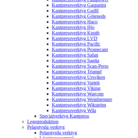
Kantpressverktyg Gasparini
Kantpressverktyg Guifil
Kantpressverktyg Göteneds
Kantpressverktyg Haco
Kantpressverktyg Hjo
Kantpressverktyg Knuth
Kantpressverktyg LVD
Kantpressverktyg Pacific
Kantpressverktyg Promecam
Kantpressverktyg Safan
Kantpressverktyg Sagita
Kantpressverktyg Scan-Press
Kantpressverktyg Trumpf
Kantpressverktyg Ursviken
Kantpressverktyg Vartek
Kantpressverktyg Viking
Kantpressverktyg Warcom
Kantpressverktyg Weinbrenner
Kantpressverktyg Wikström
Kantpressverktyg Wila
Specialverktyg Kantpress
Legoproduktion
Pelarstyrda verktyg
Pelarstyrda verktyg