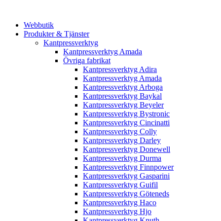
Webbutik
Produkter & Tjänster
Kantpressverktyg
Kantpressverktyg Amada
Övriga fabrikat
Kantpressverktyg Adira
Kantpressverktyg Amada
Kantpressverktyg Arboga
Kantpressverktyg Baykal
Kantpressverktyg Beyeler
Kantpressverktyg Bystronic
Kantpressverktyg Cincinatti
Kantpressverktyg Colly
Kantpressverktyg Darley
Kantpressverktyg Donewell
Kantpressverktyg Durma
Kantpressverktyg Finnpower
Kantpressverktyg Gasparini
Kantpressverktyg Guifil
Kantpressverktyg Göteneds
Kantpressverktyg Haco
Kantpressverktyg Hjo
Kantpressverktyg Knuth