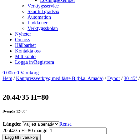
Lösningsexempel
Verktygsservice
Skär till gradsax
Automation
Ladda ner
Verktygsskolan
Nyheter
Om oss
Hållbarhet
Kontakta oss
Mitt konto
Logga in/Registrera
0.00
kr
0
Varukorg
Hem
/
Kantpressverktyg med fäste B (bl.a. Amada)
/
Dynor
/
30-45°
/
20.44/35 H=80
Dynspår 12×35°
Längder
Rensa
20.44/35 H=80 mängd
Lägg till i varukorg