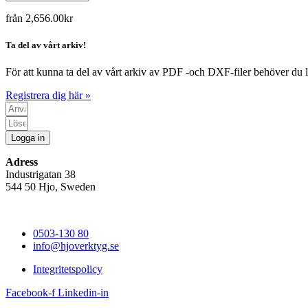
från
2,656.00
kr
Ta del av vårt arkiv!
För att kunna ta del av vårt arkiv av PDF -och DXF-filer behöver du l
Registrera dig här »
Logga in
Adress
Industrigatan 38
544 50 Hjo, Sweden
0503-130 80
info@hjoverktyg.se
Integritetspolicy
Facebook-f
Linkedin-in