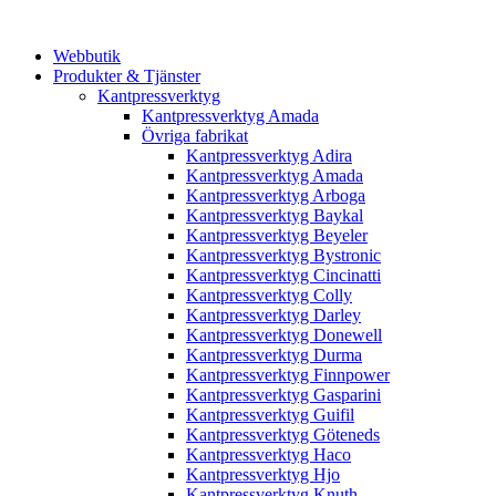
Webbutik
Produkter & Tjänster
Kantpressverktyg
Kantpressverktyg Amada
Övriga fabrikat
Kantpressverktyg Adira
Kantpressverktyg Amada
Kantpressverktyg Arboga
Kantpressverktyg Baykal
Kantpressverktyg Beyeler
Kantpressverktyg Bystronic
Kantpressverktyg Cincinatti
Kantpressverktyg Colly
Kantpressverktyg Darley
Kantpressverktyg Donewell
Kantpressverktyg Durma
Kantpressverktyg Finnpower
Kantpressverktyg Gasparini
Kantpressverktyg Guifil
Kantpressverktyg Göteneds
Kantpressverktyg Haco
Kantpressverktyg Hjo
Kantpressverktyg Knuth