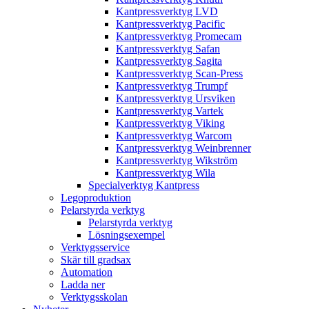
Kantpressverktyg LVD
Kantpressverktyg Pacific
Kantpressverktyg Promecam
Kantpressverktyg Safan
Kantpressverktyg Sagita
Kantpressverktyg Scan-Press
Kantpressverktyg Trumpf
Kantpressverktyg Ursviken
Kantpressverktyg Vartek
Kantpressverktyg Viking
Kantpressverktyg Warcom
Kantpressverktyg Weinbrenner
Kantpressverktyg Wikström
Kantpressverktyg Wila
Specialverktyg Kantpress
Legoproduktion
Pelarstyrda verktyg
Pelarstyrda verktyg
Lösningsexempel
Verktygsservice
Skär till gradsax
Automation
Ladda ner
Verktygsskolan