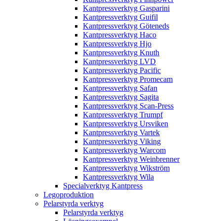
Kantpressverktyg Gasparini
Kantpressverktyg Guifil
Kantpressverktyg Göteneds
Kantpressverktyg Haco
Kantpressverktyg Hjo
Kantpressverktyg Knuth
Kantpressverktyg LVD
Kantpressverktyg Pacific
Kantpressverktyg Promecam
Kantpressverktyg Safan
Kantpressverktyg Sagita
Kantpressverktyg Scan-Press
Kantpressverktyg Trumpf
Kantpressverktyg Ursviken
Kantpressverktyg Vartek
Kantpressverktyg Viking
Kantpressverktyg Warcom
Kantpressverktyg Weinbrenner
Kantpressverktyg Wikström
Kantpressverktyg Wila
Specialverktyg Kantpress
Legoproduktion
Pelarstyrda verktyg
Pelarstyrda verktyg