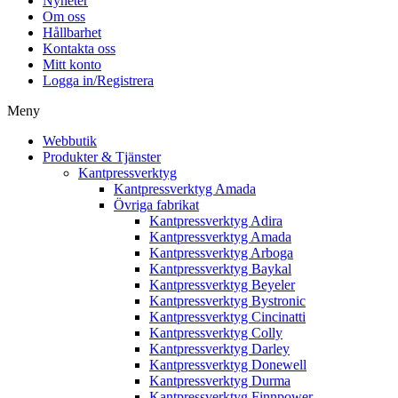
Nyheter
Om oss
Hållbarhet
Kontakta oss
Mitt konto
Logga in/Registrera
Meny
Webbutik
Produkter & Tjänster
Kantpressverktyg
Kantpressverktyg Amada
Övriga fabrikat
Kantpressverktyg Adira
Kantpressverktyg Amada
Kantpressverktyg Arboga
Kantpressverktyg Baykal
Kantpressverktyg Beyeler
Kantpressverktyg Bystronic
Kantpressverktyg Cincinatti
Kantpressverktyg Colly
Kantpressverktyg Darley
Kantpressverktyg Donewell
Kantpressverktyg Durma
Kantpressverktyg Finnpower