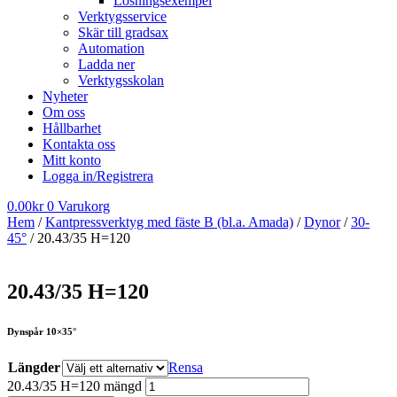
Lösningsexempel
Verktygsservice
Skär till gradsax
Automation
Ladda ner
Verktygsskolan
Nyheter
Om oss
Hållbarhet
Kontakta oss
Mitt konto
Logga in/Registrera
0.00
kr
0
Varukorg
Hem
/
Kantpressverktyg med fäste B (bl.a. Amada)
/
Dynor
/
30-
45°
/ 20.43/35 H=120
20.43/35 H=120
Dynspår 10×35°
Längder
Rensa
20.43/35 H=120 mängd