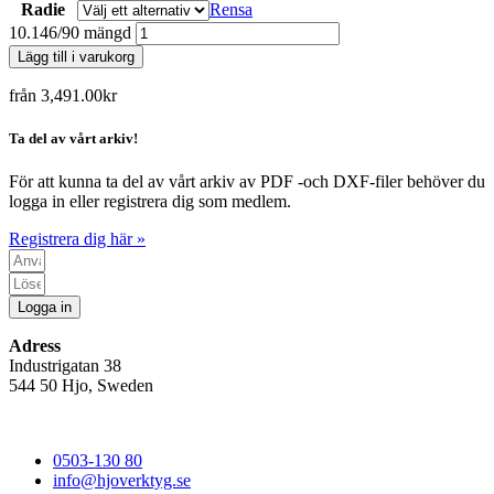
Radie
Rensa
10.146/90 mängd
Lägg till i varukorg
från
3,491.00
kr
Ta del av vårt arkiv!
För att kunna ta del av vårt arkiv av PDF -och DXF-filer behöver du
logga in eller registrera dig som medlem.
Registrera dig här »
Logga in
Adress
Industrigatan 38
544 50 Hjo, Sweden
0503-130 80
info@hjoverktyg.se