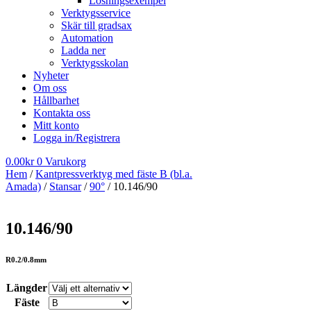
Lösningsexempel
Verktygsservice
Skär till gradsax
Automation
Ladda ner
Verktygsskolan
Nyheter
Om oss
Hållbarhet
Kontakta oss
Mitt konto
Logga in/Registrera
0.00
kr
0
Varukorg
Hem
/
Kantpressverktyg med fäste B (bl.a.
Amada)
/
Stansar
/
90°
/ 10.146/90
10.146/90
R0.2/0.8mm
Längder
Fäste