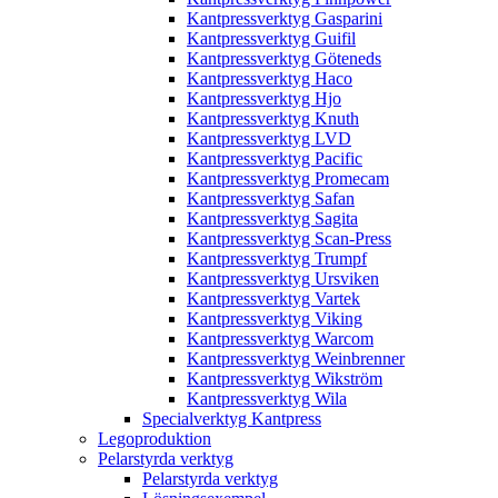
Kantpressverktyg Gasparini
Kantpressverktyg Guifil
Kantpressverktyg Göteneds
Kantpressverktyg Haco
Kantpressverktyg Hjo
Kantpressverktyg Knuth
Kantpressverktyg LVD
Kantpressverktyg Pacific
Kantpressverktyg Promecam
Kantpressverktyg Safan
Kantpressverktyg Sagita
Kantpressverktyg Scan-Press
Kantpressverktyg Trumpf
Kantpressverktyg Ursviken
Kantpressverktyg Vartek
Kantpressverktyg Viking
Kantpressverktyg Warcom
Kantpressverktyg Weinbrenner
Kantpressverktyg Wikström
Kantpressverktyg Wila
Specialverktyg Kantpress
Legoproduktion
Pelarstyrda verktyg
Pelarstyrda verktyg