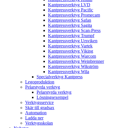
Kantpressverktyg LVD
Kantpressverktyg Pacific
Kantpressverktyg Promecam
Kantpressverktyg Safan
Kantpressverktyg Sagita
Kantpressverktyg Scan-Press
Kantpressverktyg Trumpf
Kantpressverktyg Ursviken
Kantpressverktyg Vartek
Kantpressverktyg Viking
Kantpressverktyg Warcom
Kantpressverktyg Weinbrenner
Kantpressverktyg Wikström
Kantpressverktyg Wila
Specialverktyg Kantpress
Legoproduktion
Pelarstyrda verktyg
Pelarstyrda verktyg
Lösningsexempel
Verktygsservice
Skär till gradsax
Automation
Ladda ner
Verktygsskolan