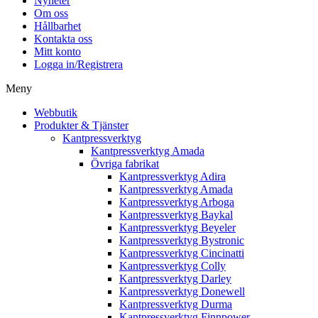
Nyheter
Om oss
Hållbarhet
Kontakta oss
Mitt konto
Logga in/Registrera
Meny
Webbutik
Produkter & Tjänster
Kantpressverktyg
Kantpressverktyg Amada
Övriga fabrikat
Kantpressverktyg Adira
Kantpressverktyg Amada
Kantpressverktyg Arboga
Kantpressverktyg Baykal
Kantpressverktyg Beyeler
Kantpressverktyg Bystronic
Kantpressverktyg Cincinatti
Kantpressverktyg Colly
Kantpressverktyg Darley
Kantpressverktyg Donewell
Kantpressverktyg Durma
Kantpressverktyg Finnpower