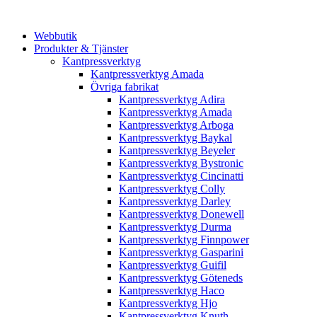
Webbutik
Produkter & Tjänster
Kantpressverktyg
Kantpressverktyg Amada
Övriga fabrikat
Kantpressverktyg Adira
Kantpressverktyg Amada
Kantpressverktyg Arboga
Kantpressverktyg Baykal
Kantpressverktyg Beyeler
Kantpressverktyg Bystronic
Kantpressverktyg Cincinatti
Kantpressverktyg Colly
Kantpressverktyg Darley
Kantpressverktyg Donewell
Kantpressverktyg Durma
Kantpressverktyg Finnpower
Kantpressverktyg Gasparini
Kantpressverktyg Guifil
Kantpressverktyg Göteneds
Kantpressverktyg Haco
Kantpressverktyg Hjo
Kantpressverktyg Knuth