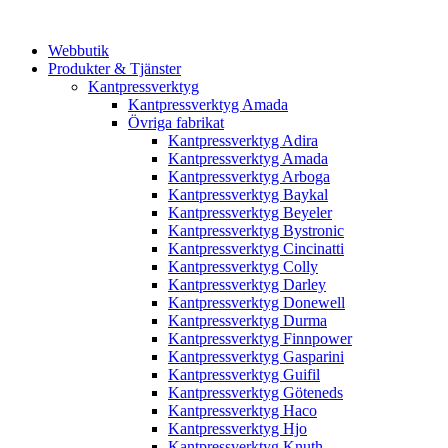
Webbutik
Produkter & Tjänster
Kantpressverktyg
Kantpressverktyg Amada
Övriga fabrikat
Kantpressverktyg Adira
Kantpressverktyg Amada
Kantpressverktyg Arboga
Kantpressverktyg Baykal
Kantpressverktyg Beyeler
Kantpressverktyg Bystronic
Kantpressverktyg Cincinatti
Kantpressverktyg Colly
Kantpressverktyg Darley
Kantpressverktyg Donewell
Kantpressverktyg Durma
Kantpressverktyg Finnpower
Kantpressverktyg Gasparini
Kantpressverktyg Guifil
Kantpressverktyg Göteneds
Kantpressverktyg Haco
Kantpressverktyg Hjo
Kantpressverktyg Knuth