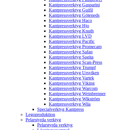
Kantpressverktyg Gasparini
Kantpressverktyg Guifil
Kantpressverktyg Göteneds
Kantpressverktyg Haco
Kantpressverktyg Hjo
Kantpressverktyg Knuth
Kantpressverktyg LVD
Kantpressverktyg Pacific
Kantpressverktyg Promecam
Kantpressverktyg Safan
Kantpressverktyg Sagita
Kantpressverktyg Scan-Press
Kantpressverktyg Trumpf
Kantpressverktyg Ursviken
Kantpressverktyg Vartek
Kantpressverktyg Viking
Kantpressverktyg Warcom
Kantpressverktyg Weinbrenner
Kantpressverktyg Wikström
Kantpressverktyg Wila
Specialverktyg Kantpress
Legoproduktion
Pelarstyrda verktyg
Pelarstyrda verktyg