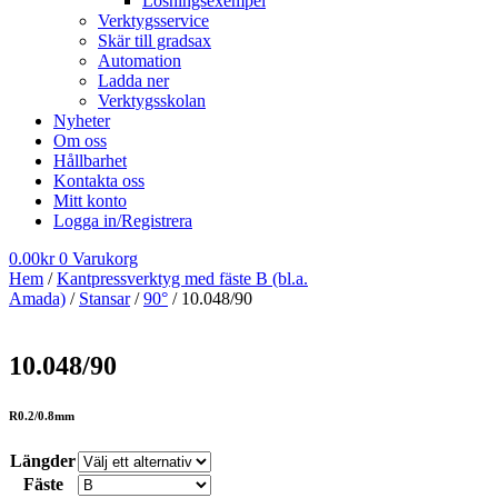
Lösningsexempel
Verktygsservice
Skär till gradsax
Automation
Ladda ner
Verktygsskolan
Nyheter
Om oss
Hållbarhet
Kontakta oss
Mitt konto
Logga in/Registrera
0.00
kr
0
Varukorg
Hem
/
Kantpressverktyg med fäste B (bl.a.
Amada)
/
Stansar
/
90°
/ 10.048/90
10.048/90
R0.2/0.8mm
Längder
Fäste