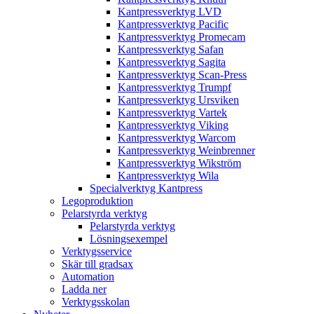
Kantpressverktyg LVD
Kantpressverktyg Pacific
Kantpressverktyg Promecam
Kantpressverktyg Safan
Kantpressverktyg Sagita
Kantpressverktyg Scan-Press
Kantpressverktyg Trumpf
Kantpressverktyg Ursviken
Kantpressverktyg Vartek
Kantpressverktyg Viking
Kantpressverktyg Warcom
Kantpressverktyg Weinbrenner
Kantpressverktyg Wikström
Kantpressverktyg Wila
Specialverktyg Kantpress
Legoproduktion
Pelarstyrda verktyg
Pelarstyrda verktyg
Lösningsexempel
Verktygsservice
Skär till gradsax
Automation
Ladda ner
Verktygsskolan