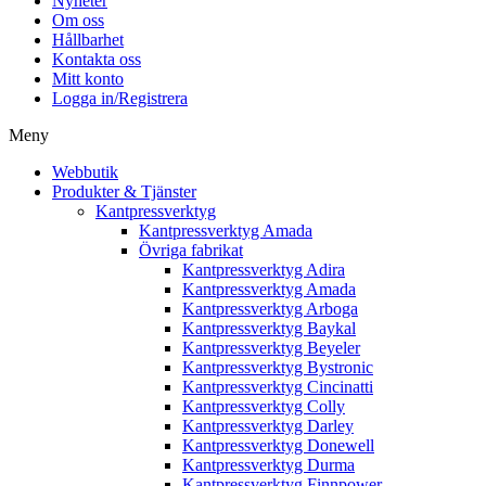
Nyheter
Om oss
Hållbarhet
Kontakta oss
Mitt konto
Logga in/Registrera
Meny
Webbutik
Produkter & Tjänster
Kantpressverktyg
Kantpressverktyg Amada
Övriga fabrikat
Kantpressverktyg Adira
Kantpressverktyg Amada
Kantpressverktyg Arboga
Kantpressverktyg Baykal
Kantpressverktyg Beyeler
Kantpressverktyg Bystronic
Kantpressverktyg Cincinatti
Kantpressverktyg Colly
Kantpressverktyg Darley
Kantpressverktyg Donewell
Kantpressverktyg Durma
Kantpressverktyg Finnpower