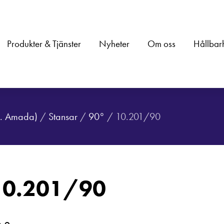
Produkter & Tjänster
Nyheter
Om oss
Hållbar
.a. Amada)
/
Stansar
/
90°
/ 10.201/90
10.201/90