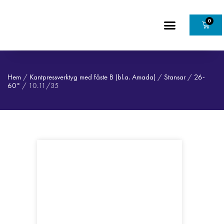
0
Hem
/
Kantpressverktyg med fäste B (bl.a. Amada)
/
Stansar
/
26-
60°
/ 10.11/35