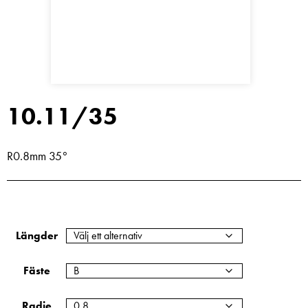
10.11/35
R0.8mm 35°
Längder
Fäste
Radie