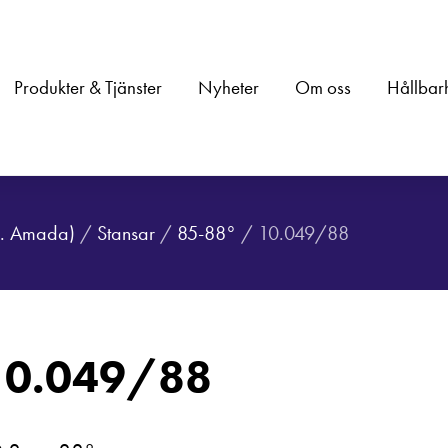
Produkter & Tjänster
Nyheter
Om oss
Hållbar
.a. Amada)
/
Stansar
/
85-88°
/ 10.049/88
10.049/88