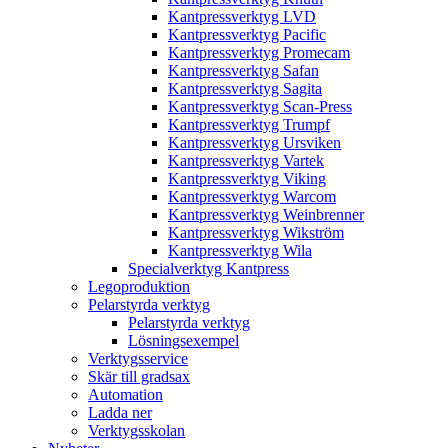
Kantpressverktyg LVD
Kantpressverktyg Pacific
Kantpressverktyg Promecam
Kantpressverktyg Safan
Kantpressverktyg Sagita
Kantpressverktyg Scan-Press
Kantpressverktyg Trumpf
Kantpressverktyg Ursviken
Kantpressverktyg Vartek
Kantpressverktyg Viking
Kantpressverktyg Warcom
Kantpressverktyg Weinbrenner
Kantpressverktyg Wikström
Kantpressverktyg Wila
Specialverktyg Kantpress
Legoproduktion
Pelarstyrda verktyg
Pelarstyrda verktyg
Lösningsexempel
Verktygsservice
Skär till gradsax
Automation
Ladda ner
Verktygsskolan