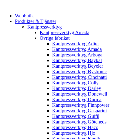
Webbutik
Produkter & Tjänster
Kantpressverktyg
Kantpressverktyg Amada
Övriga fabrikat
Kantpressverktyg Adira
Kantpressverktyg Amada
Kantpressverktyg Arboga
Kantpressverktyg Baykal
Kantpressverktyg Beyeler
Kantpressverktyg Bystronic
Kantpressverktyg Cincinatti
Kantpressverktyg Colly
Kantpressverktyg Darley
Kantpressverktyg Donewell
Kantpressverktyg Durma
Kantpressverktyg Finnpower
Kantpressverktyg Gasparini
Kantpressverktyg Guifil
Kantpressverktyg Göteneds
Kantpressverktyg Haco
Kantpressverktyg Hjo
Kantpressverktyg Knuth