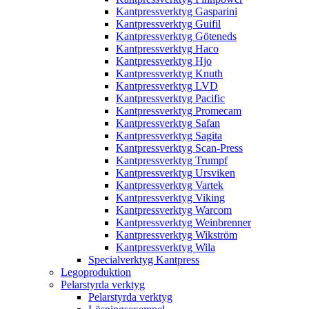
Kantpressverktyg Gasparini
Kantpressverktyg Guifil
Kantpressverktyg Göteneds
Kantpressverktyg Haco
Kantpressverktyg Hjo
Kantpressverktyg Knuth
Kantpressverktyg LVD
Kantpressverktyg Pacific
Kantpressverktyg Promecam
Kantpressverktyg Safan
Kantpressverktyg Sagita
Kantpressverktyg Scan-Press
Kantpressverktyg Trumpf
Kantpressverktyg Ursviken
Kantpressverktyg Vartek
Kantpressverktyg Viking
Kantpressverktyg Warcom
Kantpressverktyg Weinbrenner
Kantpressverktyg Wikström
Kantpressverktyg Wila
Specialverktyg Kantpress
Legoproduktion
Pelarstyrda verktyg
Pelarstyrda verktyg