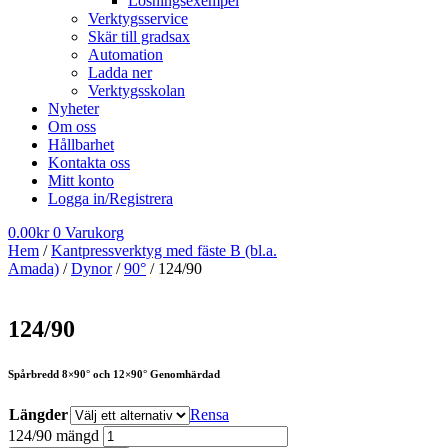
Lösningsexempel
Verktygsservice
Skär till gradsax
Automation
Ladda ner
Verktygsskolan
Nyheter
Om oss
Hållbarhet
Kontakta oss
Mitt konto
Logga in/Registrera
0.00
kr
0
Varukorg
Hem
/
Kantpressverktyg med fäste B (bl.a.
Amada)
/
Dynor
/
90°
/ 124/90
124/90
Spårbredd 8×90° och 12×90° Genomhärdad
Längder
Rensa
124/90 mängd