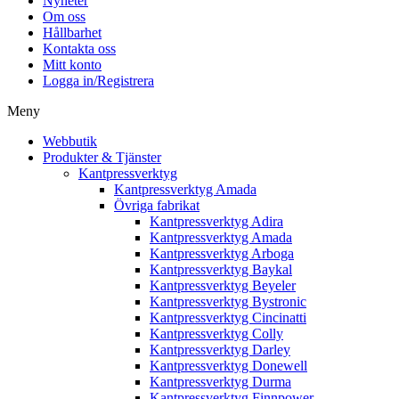
Nyheter
Om oss
Hållbarhet
Kontakta oss
Mitt konto
Logga in/Registrera
Meny
Webbutik
Produkter & Tjänster
Kantpressverktyg
Kantpressverktyg Amada
Övriga fabrikat
Kantpressverktyg Adira
Kantpressverktyg Amada
Kantpressverktyg Arboga
Kantpressverktyg Baykal
Kantpressverktyg Beyeler
Kantpressverktyg Bystronic
Kantpressverktyg Cincinatti
Kantpressverktyg Colly
Kantpressverktyg Darley
Kantpressverktyg Donewell
Kantpressverktyg Durma
Kantpressverktyg Finnpower