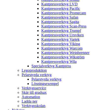
Kantpressverktyg LVD
Kantpressverktyg Pacific
Kantpressverktyg Promecam
Kantpressverktyg Safan
Kantpressverktyg Sagita
Kantpressverktyg Scan-Press
Kantpressverktyg Trumpf
Kantpressverktyg Ursviken
Kantpressverktyg Vartek
Kantpressverktyg Viking
Kantpressverktyg Warcom
Kantpressverktyg Weinbrenner
Kantpressverktyg Wikström
Kantpressverktyg Wila
Specialverktyg Kantpress
Legoproduktion
Pelarstyrda verktyg
Pelarstyrda verktyg
Lösningsexempel
Verktygsservice
Skär till gradsax
Automation
Ladda ner
Verktygsskolan