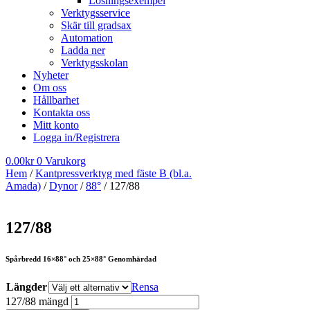
Lösningsexempel
Verktygsservice
Skär till gradsax
Automation
Ladda ner
Verktygsskolan
Nyheter
Om oss
Hållbarhet
Kontakta oss
Mitt konto
Logga in/Registrera
0.00
kr
0
Varukorg
Hem
/
Kantpressverktyg med fäste B (bl.a.
Amada)
/
Dynor
/
88°
/ 127/88
127/88
Spårbredd 16×88° och 25×88° Genomhärdad
Längder
Rensa
127/88 mängd