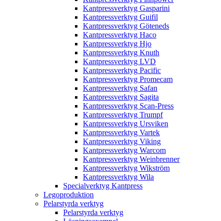
Kantpressverktyg Gasparini
Kantpressverktyg Guifil
Kantpressverktyg Göteneds
Kantpressverktyg Haco
Kantpressverktyg Hjo
Kantpressverktyg Knuth
Kantpressverktyg LVD
Kantpressverktyg Pacific
Kantpressverktyg Promecam
Kantpressverktyg Safan
Kantpressverktyg Sagita
Kantpressverktyg Scan-Press
Kantpressverktyg Trumpf
Kantpressverktyg Ursviken
Kantpressverktyg Vartek
Kantpressverktyg Viking
Kantpressverktyg Warcom
Kantpressverktyg Weinbrenner
Kantpressverktyg Wikström
Kantpressverktyg Wila
Specialverktyg Kantpress
Legoproduktion
Pelarstyrda verktyg
Pelarstyrda verktyg