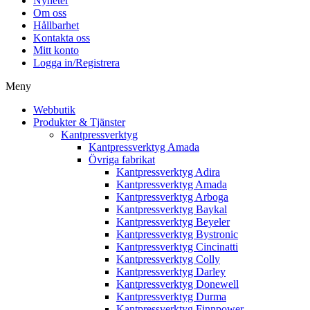
Nyheter
Om oss
Hållbarhet
Kontakta oss
Mitt konto
Logga in/Registrera
Meny
Webbutik
Produkter & Tjänster
Kantpressverktyg
Kantpressverktyg Amada
Övriga fabrikat
Kantpressverktyg Adira
Kantpressverktyg Amada
Kantpressverktyg Arboga
Kantpressverktyg Baykal
Kantpressverktyg Beyeler
Kantpressverktyg Bystronic
Kantpressverktyg Cincinatti
Kantpressverktyg Colly
Kantpressverktyg Darley
Kantpressverktyg Donewell
Kantpressverktyg Durma
Kantpressverktyg Finnpower