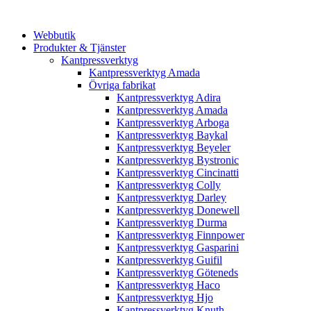
Webbutik
Produkter & Tjänster
Kantpressverktyg
Kantpressverktyg Amada
Övriga fabrikat
Kantpressverktyg Adira
Kantpressverktyg Amada
Kantpressverktyg Arboga
Kantpressverktyg Baykal
Kantpressverktyg Beyeler
Kantpressverktyg Bystronic
Kantpressverktyg Cincinatti
Kantpressverktyg Colly
Kantpressverktyg Darley
Kantpressverktyg Donewell
Kantpressverktyg Durma
Kantpressverktyg Finnpower
Kantpressverktyg Gasparini
Kantpressverktyg Guifil
Kantpressverktyg Göteneds
Kantpressverktyg Haco
Kantpressverktyg Hjo
Kantpressverktyg Knuth