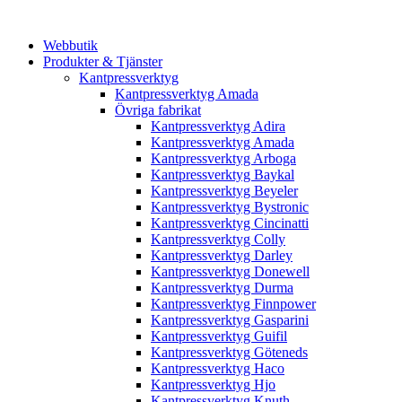
Webbutik
Produkter & Tjänster
Kantpressverktyg
Kantpressverktyg Amada
Övriga fabrikat
Kantpressverktyg Adira
Kantpressverktyg Amada
Kantpressverktyg Arboga
Kantpressverktyg Baykal
Kantpressverktyg Beyeler
Kantpressverktyg Bystronic
Kantpressverktyg Cincinatti
Kantpressverktyg Colly
Kantpressverktyg Darley
Kantpressverktyg Donewell
Kantpressverktyg Durma
Kantpressverktyg Finnpower
Kantpressverktyg Gasparini
Kantpressverktyg Guifil
Kantpressverktyg Göteneds
Kantpressverktyg Haco
Kantpressverktyg Hjo
Kantpressverktyg Knuth