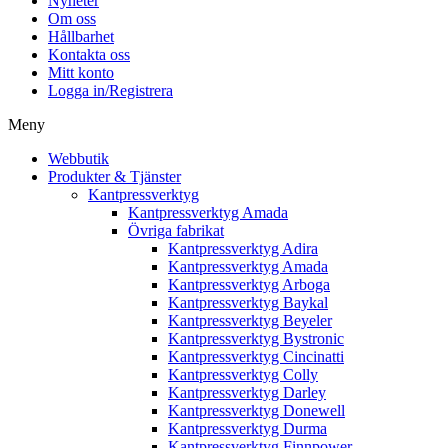
Nyheter
Om oss
Hållbarhet
Kontakta oss
Mitt konto
Logga in/Registrera
Meny
Webbutik
Produkter & Tjänster
Kantpressverktyg
Kantpressverktyg Amada
Övriga fabrikat
Kantpressverktyg Adira
Kantpressverktyg Amada
Kantpressverktyg Arboga
Kantpressverktyg Baykal
Kantpressverktyg Beyeler
Kantpressverktyg Bystronic
Kantpressverktyg Cincinatti
Kantpressverktyg Colly
Kantpressverktyg Darley
Kantpressverktyg Donewell
Kantpressverktyg Durma
Kantpressverktyg Finnpower