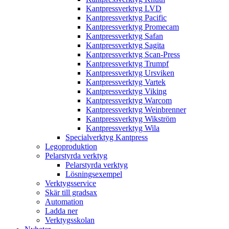
Kantpressverktyg LVD
Kantpressverktyg Pacific
Kantpressverktyg Promecam
Kantpressverktyg Safan
Kantpressverktyg Sagita
Kantpressverktyg Scan-Press
Kantpressverktyg Trumpf
Kantpressverktyg Ursviken
Kantpressverktyg Vartek
Kantpressverktyg Viking
Kantpressverktyg Warcom
Kantpressverktyg Weinbrenner
Kantpressverktyg Wikström
Kantpressverktyg Wila
Specialverktyg Kantpress
Legoproduktion
Pelarstyrda verktyg
Pelarstyrda verktyg
Lösningsexempel
Verktygsservice
Skär till gradsax
Automation
Ladda ner
Verktygsskolan