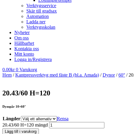
Lösningsexempel
Verktygsservice
Skär till gradsax
Automation
Ladda ner
Verktygsskolan
Nyheter
Om oss
Hållbarhet
Kontakta oss
Mitt konto
Logga in/Registrera
0.00
kr
0
Varukorg
Hem
/
Kantpressverktyg med fäste B (bl.a. Amada)
/
Dynor
/
60°
/ 20
20.43/60 H=120
Dynspår 10×60°
Längder
Rensa
20.43/60 H=120 mängd
Lägg till i varukorg