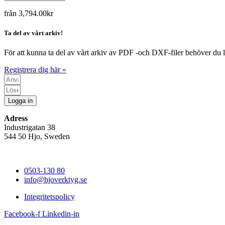
från
3,794.00
kr
Ta del av vårt arkiv!
För att kunna ta del av vårt arkiv av PDF -och DXF-filer behöver du l
Registrera dig här »
Logga in
Adress
Industrigatan 38
544 50 Hjo, Sweden
0503-130 80
info@hjoverktyg.se
Integritetspolicy
Facebook-f
Linkedin-in