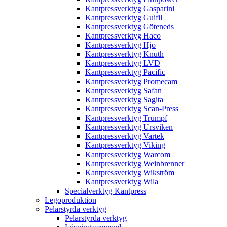
Kantpressverktyg Gasparini
Kantpressverktyg Guifil
Kantpressverktyg Göteneds
Kantpressverktyg Haco
Kantpressverktyg Hjo
Kantpressverktyg Knuth
Kantpressverktyg LVD
Kantpressverktyg Pacific
Kantpressverktyg Promecam
Kantpressverktyg Safan
Kantpressverktyg Sagita
Kantpressverktyg Scan-Press
Kantpressverktyg Trumpf
Kantpressverktyg Ursviken
Kantpressverktyg Vartek
Kantpressverktyg Viking
Kantpressverktyg Warcom
Kantpressverktyg Weinbrenner
Kantpressverktyg Wikström
Kantpressverktyg Wila
Specialverktyg Kantpress
Legoproduktion
Pelarstyrda verktyg
Pelarstyrda verktyg