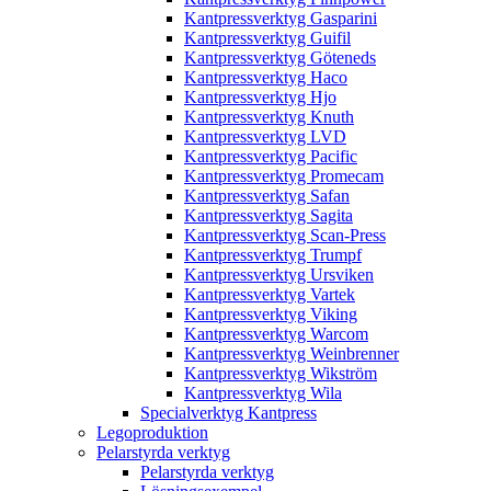
Kantpressverktyg Gasparini
Kantpressverktyg Guifil
Kantpressverktyg Göteneds
Kantpressverktyg Haco
Kantpressverktyg Hjo
Kantpressverktyg Knuth
Kantpressverktyg LVD
Kantpressverktyg Pacific
Kantpressverktyg Promecam
Kantpressverktyg Safan
Kantpressverktyg Sagita
Kantpressverktyg Scan-Press
Kantpressverktyg Trumpf
Kantpressverktyg Ursviken
Kantpressverktyg Vartek
Kantpressverktyg Viking
Kantpressverktyg Warcom
Kantpressverktyg Weinbrenner
Kantpressverktyg Wikström
Kantpressverktyg Wila
Specialverktyg Kantpress
Legoproduktion
Pelarstyrda verktyg
Pelarstyrda verktyg