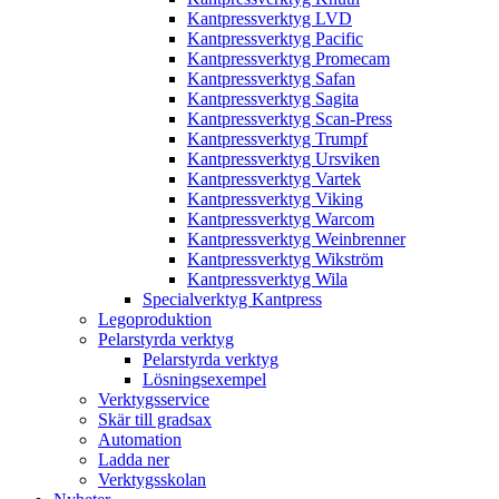
Kantpressverktyg LVD
Kantpressverktyg Pacific
Kantpressverktyg Promecam
Kantpressverktyg Safan
Kantpressverktyg Sagita
Kantpressverktyg Scan-Press
Kantpressverktyg Trumpf
Kantpressverktyg Ursviken
Kantpressverktyg Vartek
Kantpressverktyg Viking
Kantpressverktyg Warcom
Kantpressverktyg Weinbrenner
Kantpressverktyg Wikström
Kantpressverktyg Wila
Specialverktyg Kantpress
Legoproduktion
Pelarstyrda verktyg
Pelarstyrda verktyg
Lösningsexempel
Verktygsservice
Skär till gradsax
Automation
Ladda ner
Verktygsskolan