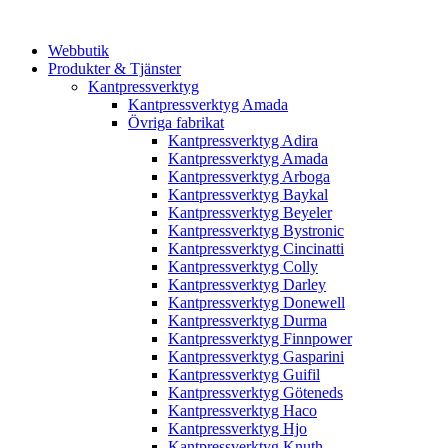
Webbutik
Produkter & Tjänster
Kantpressverktyg
Kantpressverktyg Amada
Övriga fabrikat
Kantpressverktyg Adira
Kantpressverktyg Amada
Kantpressverktyg Arboga
Kantpressverktyg Baykal
Kantpressverktyg Beyeler
Kantpressverktyg Bystronic
Kantpressverktyg Cincinatti
Kantpressverktyg Colly
Kantpressverktyg Darley
Kantpressverktyg Donewell
Kantpressverktyg Durma
Kantpressverktyg Finnpower
Kantpressverktyg Gasparini
Kantpressverktyg Guifil
Kantpressverktyg Göteneds
Kantpressverktyg Haco
Kantpressverktyg Hjo
Kantpressverktyg Knuth