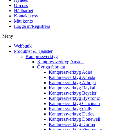
Nyheter
Om oss
Hållbarhet
Kontakta oss
Mitt konto
Logga in/Registrera
Meny
Webbutik
Produkter & Tjänster
Kantpressverktyg
Kantpressverktyg Amada
Övriga fabrikat
Kantpressverktyg Adira
Kantpressverktyg Amada
Kantpressverktyg Arboga
Kantpressverktyg Baykal
Kantpressverktyg Beyeler
Kantpressverktyg Bystronic
Kantpressverktyg Cincinatti
Kantpressverktyg Colly
Kantpressverktyg Darley
Kantpressverktyg Donewell
Kantpressverktyg Durma
Kantpressverktyg Finnpower