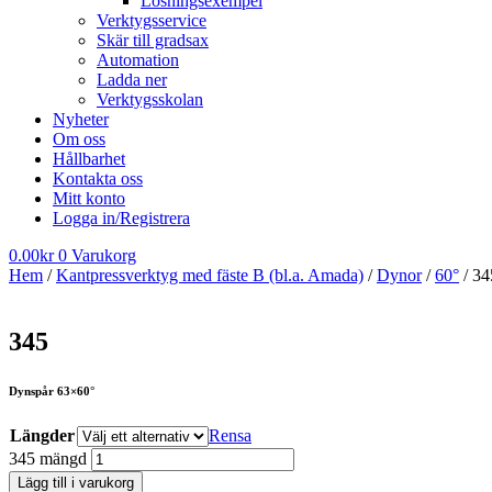
Lösningsexempel
Verktygsservice
Skär till gradsax
Automation
Ladda ner
Verktygsskolan
Nyheter
Om oss
Hållbarhet
Kontakta oss
Mitt konto
Logga in/Registrera
0.00
kr
0
Varukorg
Hem
/
Kantpressverktyg med fäste B (bl.a. Amada)
/
Dynor
/
60°
/ 34
345
Dynspår 63×60°
Längder
Rensa
345 mängd
Lägg till i varukorg