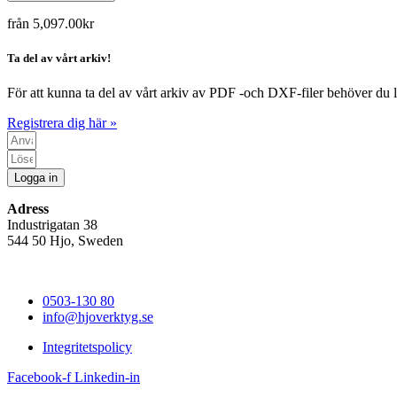
från
5,097.00
kr
Ta del av vårt arkiv!
För att kunna ta del av vårt arkiv av PDF -och DXF-filer behöver du l
Registrera dig här »
Logga in
Adress
Industrigatan 38
544 50 Hjo, Sweden
0503-130 80
info@hjoverktyg.se
Integritetspolicy
Facebook-f
Linkedin-in