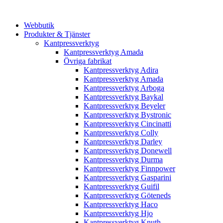
Webbutik
Produkter & Tjänster
Kantpressverktyg
Kantpressverktyg Amada
Övriga fabrikat
Kantpressverktyg Adira
Kantpressverktyg Amada
Kantpressverktyg Arboga
Kantpressverktyg Baykal
Kantpressverktyg Beyeler
Kantpressverktyg Bystronic
Kantpressverktyg Cincinatti
Kantpressverktyg Colly
Kantpressverktyg Darley
Kantpressverktyg Donewell
Kantpressverktyg Durma
Kantpressverktyg Finnpower
Kantpressverktyg Gasparini
Kantpressverktyg Guifil
Kantpressverktyg Göteneds
Kantpressverktyg Haco
Kantpressverktyg Hjo
Kantpressverktyg Knuth