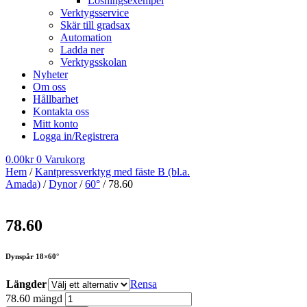
Lösningsexempel
Verktygsservice
Skär till gradsax
Automation
Ladda ner
Verktygsskolan
Nyheter
Om oss
Hållbarhet
Kontakta oss
Mitt konto
Logga in/Registrera
0.00
kr
0
Varukorg
Hem
/
Kantpressverktyg med fäste B (bl.a.
Amada)
/
Dynor
/
60°
/ 78.60
78.60
Dynspår 18×60°
Längder
Rensa
78.60 mängd