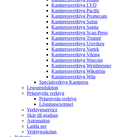
Kantpressverktyg LVD
Kantpressverktyg Pacific
Kantpressverktyg Promecam
Kantpressverktyg Safan
Kantpressverktyg Sagita
Kantpressverktyg Scan-Press
Kantpressverktyg Trumpf
Kantpressverktyg Ursviken
Kantpressverktyg Vartek
Kantpressverktyg Viking
Kantpressverktyg Warcom
Kantpressverktyg Weinbrenner
Kantpressverktyg Wikström
Kantpressverktyg Wila
Specialverktyg Kantpress
Legoproduktion
Pelarstyrda verktyg
Pelarstyrda verktyg
Lösningsexempel
Verktygsservice
Skär till gradsax
Automation
Ladda ner
Verktygsskolan