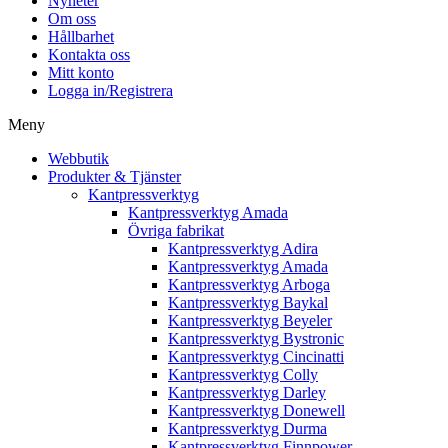
Nyheter
Om oss
Hållbarhet
Kontakta oss
Mitt konto
Logga in/Registrera
Meny
Webbutik
Produkter & Tjänster
Kantpressverktyg
Kantpressverktyg Amada
Övriga fabrikat
Kantpressverktyg Adira
Kantpressverktyg Amada
Kantpressverktyg Arboga
Kantpressverktyg Baykal
Kantpressverktyg Beyeler
Kantpressverktyg Bystronic
Kantpressverktyg Cincinatti
Kantpressverktyg Colly
Kantpressverktyg Darley
Kantpressverktyg Donewell
Kantpressverktyg Durma
Kantpressverktyg Finnpower