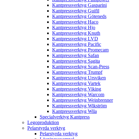
Kantpressverktyg Gasparini
Kantpressverktyg Guifil
Kantpressverktyg Göteneds
Kantpressverktyg Haco
Kantpressverktyg Hjo
Kantpressverktyg Knuth
Kantpressverktyg LVD
Kantpressverktyg Pacific
Kantpressverktyg Promecam
Kantpressverktyg Safan
Kantpressverktyg Sagita
Kantpressverktyg Scan-Press
Kantpressverktyg Trumpf
Kantpressverktyg Ursviken
Kantpressverktyg Vartek
Kantpressverktyg Viking
Kantpressverktyg Warcom
Kantpressverktyg Weinbrenner
Kantpressverktyg Wikström
Kantpressverktyg Wila
Specialverktyg Kantpress
Legoproduktion
Pelarstyrda verktyg
Pelarstyrda verktyg