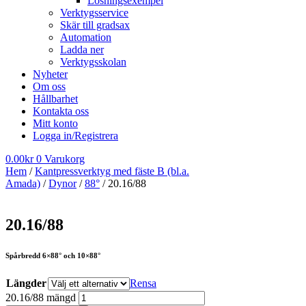
Lösningsexempel
Verktygsservice
Skär till gradsax
Automation
Ladda ner
Verktygsskolan
Nyheter
Om oss
Hållbarhet
Kontakta oss
Mitt konto
Logga in/Registrera
0.00
kr
0
Varukorg
Hem
/
Kantpressverktyg med fäste B (bl.a.
Amada)
/
Dynor
/
88°
/ 20.16/88
20.16/88
Spårbredd 6×88° och 10×88°
Längder
Rensa
20.16/88 mängd