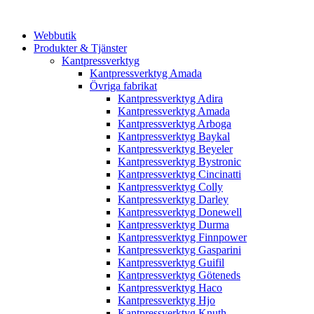
Webbutik
Produkter & Tjänster
Kantpressverktyg
Kantpressverktyg Amada
Övriga fabrikat
Kantpressverktyg Adira
Kantpressverktyg Amada
Kantpressverktyg Arboga
Kantpressverktyg Baykal
Kantpressverktyg Beyeler
Kantpressverktyg Bystronic
Kantpressverktyg Cincinatti
Kantpressverktyg Colly
Kantpressverktyg Darley
Kantpressverktyg Donewell
Kantpressverktyg Durma
Kantpressverktyg Finnpower
Kantpressverktyg Gasparini
Kantpressverktyg Guifil
Kantpressverktyg Göteneds
Kantpressverktyg Haco
Kantpressverktyg Hjo
Kantpressverktyg Knuth