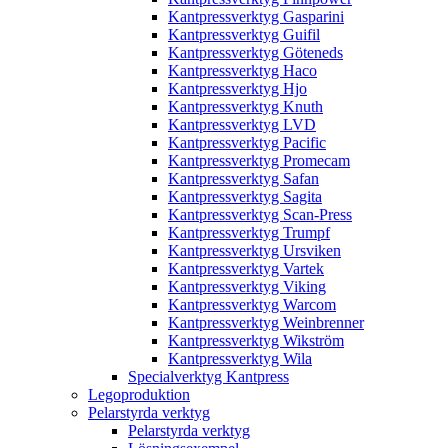
Kantpressverktyg Gasparini
Kantpressverktyg Guifil
Kantpressverktyg Göteneds
Kantpressverktyg Haco
Kantpressverktyg Hjo
Kantpressverktyg Knuth
Kantpressverktyg LVD
Kantpressverktyg Pacific
Kantpressverktyg Promecam
Kantpressverktyg Safan
Kantpressverktyg Sagita
Kantpressverktyg Scan-Press
Kantpressverktyg Trumpf
Kantpressverktyg Ursviken
Kantpressverktyg Vartek
Kantpressverktyg Viking
Kantpressverktyg Warcom
Kantpressverktyg Weinbrenner
Kantpressverktyg Wikström
Kantpressverktyg Wila
Specialverktyg Kantpress
Legoproduktion
Pelarstyrda verktyg
Pelarstyrda verktyg