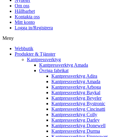
Nyheter
Om oss
Hållbarhet
Kontakta oss
Mitt konto
Logga in/Registrera
Meny
Webbutik
Produkter & Tjänster
Kantpressverktyg
Kantpressverktyg Amada
Övriga fabrikat
Kantpressverktyg Adira
Kantpressverktyg Amada
Kantpressverktyg Arboga
Kantpressverktyg Baykal
Kantpressverktyg Beyeler
Kantpressverktyg Bystronic
Kantpressverktyg Cincinatti
Kantpressverktyg Colly
Kantpressverktyg Darley
Kantpressverktyg Donewell
Kantpressverktyg Durma
Kantpressverktyg Finnpower