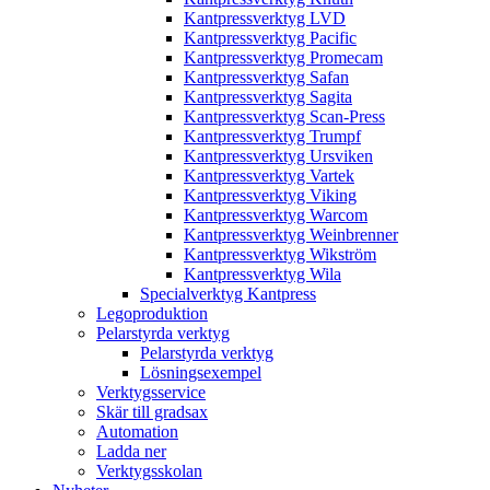
Kantpressverktyg LVD
Kantpressverktyg Pacific
Kantpressverktyg Promecam
Kantpressverktyg Safan
Kantpressverktyg Sagita
Kantpressverktyg Scan-Press
Kantpressverktyg Trumpf
Kantpressverktyg Ursviken
Kantpressverktyg Vartek
Kantpressverktyg Viking
Kantpressverktyg Warcom
Kantpressverktyg Weinbrenner
Kantpressverktyg Wikström
Kantpressverktyg Wila
Specialverktyg Kantpress
Legoproduktion
Pelarstyrda verktyg
Pelarstyrda verktyg
Lösningsexempel
Verktygsservice
Skär till gradsax
Automation
Ladda ner
Verktygsskolan