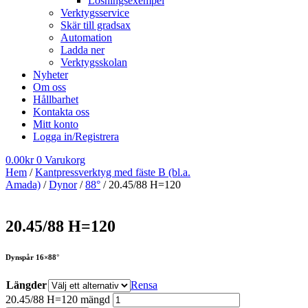
Lösningsexempel
Verktygsservice
Skär till gradsax
Automation
Ladda ner
Verktygsskolan
Nyheter
Om oss
Hållbarhet
Kontakta oss
Mitt konto
Logga in/Registrera
0.00
kr
0
Varukorg
Hem
/
Kantpressverktyg med fäste B (bl.a.
Amada)
/
Dynor
/
88°
/ 20.45/88 H=120
20.45/88 H=120
Dynspår 16×88°
Längder
Rensa
20.45/88 H=120 mängd