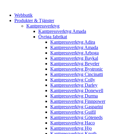
Webbutik
Produkter & Tjänster
Kantpressverktyg
Kantpressverktyg Amada
Övriga fabrikat
Kantpressverktyg Adira
Kantpressverktyg Amada
Kantpressverktyg Arboga
Kantpressverktyg Baykal
Kantpressverktyg Beyeler
Kantpressverktyg Bystronic
Kantpressverktyg Cincinatti
Kantpressverktyg Colly
Kantpressverktyg Darley
Kantpressverktyg Donewell
Kantpressverktyg Durma
Kantpressverktyg Finnpower
Kantpressverktyg Gasparini
Kantpressverktyg Guifil
Kantpressverktyg Göteneds
Kantpressverktyg Haco
Kantpressverktyg Hjo
Kantpressverktyg Knuth