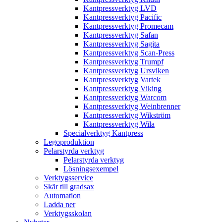
Kantpressverktyg LVD
Kantpressverktyg Pacific
Kantpressverktyg Promecam
Kantpressverktyg Safan
Kantpressverktyg Sagita
Kantpressverktyg Scan-Press
Kantpressverktyg Trumpf
Kantpressverktyg Ursviken
Kantpressverktyg Vartek
Kantpressverktyg Viking
Kantpressverktyg Warcom
Kantpressverktyg Weinbrenner
Kantpressverktyg Wikström
Kantpressverktyg Wila
Specialverktyg Kantpress
Legoproduktion
Pelarstyrda verktyg
Pelarstyrda verktyg
Lösningsexempel
Verktygsservice
Skär till gradsax
Automation
Ladda ner
Verktygsskolan