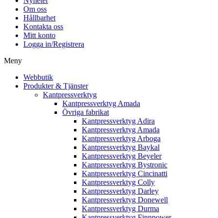
Nyheter
Om oss
Hållbarhet
Kontakta oss
Mitt konto
Logga in/Registrera
Meny
Webbutik
Produkter & Tjänster
Kantpressverktyg
Kantpressverktyg Amada
Övriga fabrikat
Kantpressverktyg Adira
Kantpressverktyg Amada
Kantpressverktyg Arboga
Kantpressverktyg Baykal
Kantpressverktyg Beyeler
Kantpressverktyg Bystronic
Kantpressverktyg Cincinatti
Kantpressverktyg Colly
Kantpressverktyg Darley
Kantpressverktyg Donewell
Kantpressverktyg Durma
Kantpressverktyg Finnpower