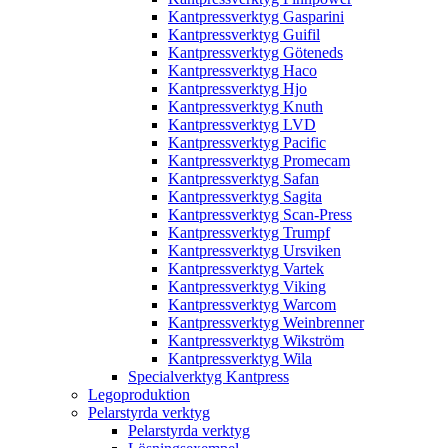
Kantpressverktyg Gasparini
Kantpressverktyg Guifil
Kantpressverktyg Göteneds
Kantpressverktyg Haco
Kantpressverktyg Hjo
Kantpressverktyg Knuth
Kantpressverktyg LVD
Kantpressverktyg Pacific
Kantpressverktyg Promecam
Kantpressverktyg Safan
Kantpressverktyg Sagita
Kantpressverktyg Scan-Press
Kantpressverktyg Trumpf
Kantpressverktyg Ursviken
Kantpressverktyg Vartek
Kantpressverktyg Viking
Kantpressverktyg Warcom
Kantpressverktyg Weinbrenner
Kantpressverktyg Wikström
Kantpressverktyg Wila
Specialverktyg Kantpress
Legoproduktion
Pelarstyrda verktyg
Pelarstyrda verktyg