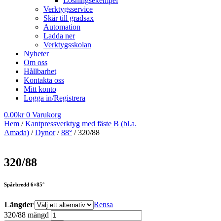
Lösningsexempel
Verktygsservice
Skär till gradsax
Automation
Ladda ner
Verktygsskolan
Nyheter
Om oss
Hållbarhet
Kontakta oss
Mitt konto
Logga in/Registrera
0.00
kr
0
Varukorg
Hem
/
Kantpressverktyg med fäste B (bl.a.
Amada)
/
Dynor
/
88°
/ 320/88
320/88
Spårbredd 6×85°
Längder
Rensa
320/88 mängd