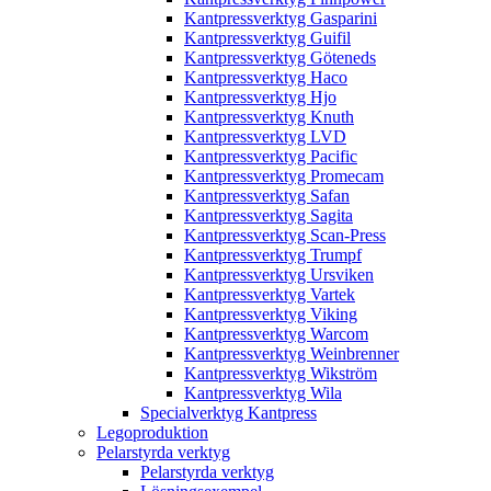
Kantpressverktyg Gasparini
Kantpressverktyg Guifil
Kantpressverktyg Göteneds
Kantpressverktyg Haco
Kantpressverktyg Hjo
Kantpressverktyg Knuth
Kantpressverktyg LVD
Kantpressverktyg Pacific
Kantpressverktyg Promecam
Kantpressverktyg Safan
Kantpressverktyg Sagita
Kantpressverktyg Scan-Press
Kantpressverktyg Trumpf
Kantpressverktyg Ursviken
Kantpressverktyg Vartek
Kantpressverktyg Viking
Kantpressverktyg Warcom
Kantpressverktyg Weinbrenner
Kantpressverktyg Wikström
Kantpressverktyg Wila
Specialverktyg Kantpress
Legoproduktion
Pelarstyrda verktyg
Pelarstyrda verktyg