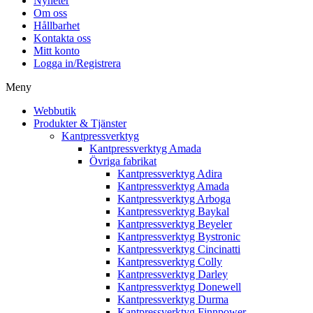
Nyheter
Om oss
Hållbarhet
Kontakta oss
Mitt konto
Logga in/Registrera
Meny
Webbutik
Produkter & Tjänster
Kantpressverktyg
Kantpressverktyg Amada
Övriga fabrikat
Kantpressverktyg Adira
Kantpressverktyg Amada
Kantpressverktyg Arboga
Kantpressverktyg Baykal
Kantpressverktyg Beyeler
Kantpressverktyg Bystronic
Kantpressverktyg Cincinatti
Kantpressverktyg Colly
Kantpressverktyg Darley
Kantpressverktyg Donewell
Kantpressverktyg Durma
Kantpressverktyg Finnpower