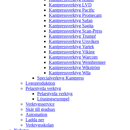
Kantpressverktyg LVD
Kantpressverktyg Pacific
Kantpressverktyg Promecam
Kantpressverktyg Safan
Kantpressverktyg Sagita
Kantpressverktyg Scan-Press
Kantpressverktyg Trumpf
Kantpressverktyg Ursviken
Kantpressverktyg Vartek
Kantpressverktyg Viking
Kantpressverktyg Warcom
Kantpressverktyg Weinbrenner
Kantpressverktyg Wikström
Kantpressverktyg Wila
Specialverktyg Kantpress
Legoproduktion
Pelarstyrda verktyg
Pelarstyrda verktyg
Lösningsexempel
Verktygsservice
Skär till gradsax
Automation
Ladda ner
Verktygsskolan