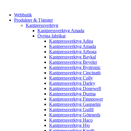
Webbutik
Produkter & Tjänster
Kantpressverktyg
Kantpressverktyg Amada
Övriga fabrikat
Kantpressverktyg Adira
Kantpressverktyg Amada
Kantpressverktyg Arboga
Kantpressverktyg Baykal
Kantpressverktyg Beyeler
Kantpressverktyg Bystronic
Kantpressverktyg Cincinatti
Kantpressverktyg Colly
Kantpressverktyg Darley
Kantpressverktyg Donewell
Kantpressverktyg Durma
Kantpressverktyg Finnpower
Kantpressverktyg Gasparini
Kantpressverktyg Guifil
Kantpressverktyg Göteneds
Kantpressverktyg Haco
Kantpressverktyg Hjo
Kantpressverktyg Knuth