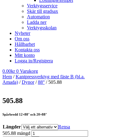
Lösningsexempel
Verktygsservice
Skär till gradsax
Automation
Ladda ner
Verktygsskolan
Nyheter
Om oss
Hållbarhet
Kontakta oss
Mitt konto
Logga in/Registrera
0.00
kr
0
Varukorg
Hem
/
Kantpressverktyg med fäste B (bl.a.
Amada)
/
Dynor
/
88°
/ 505.88
505.88
Spårbredd 12×88° och 20×88°
Längder
Rensa
505.88 mängd