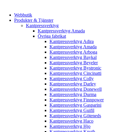
Webbutik
Produkter & Tjänster
Kantpressverktyg
Kantpressverktyg Amada
Övriga fabrikat
Kantpressverktyg Adira
Kantpressverktyg Amada
Kantpressverktyg Arboga
Kantpressverktyg Baykal
Kantpressverktyg Beyeler
Kantpressverktyg Bystronic
Kantpressverktyg Cincinatti
Kantpressverktyg Colly
Kantpressverktyg Darley
Kantpressverktyg Donewell
Kantpressverktyg Durma
Kantpressverktyg Finnpower
Kantpressverktyg Gasparini
Kantpressverktyg Guifil
Kantpressverktyg Göteneds
Kantpressverktyg Haco
Kantpressverktyg Hjo
Kantpressverktyg Knuth