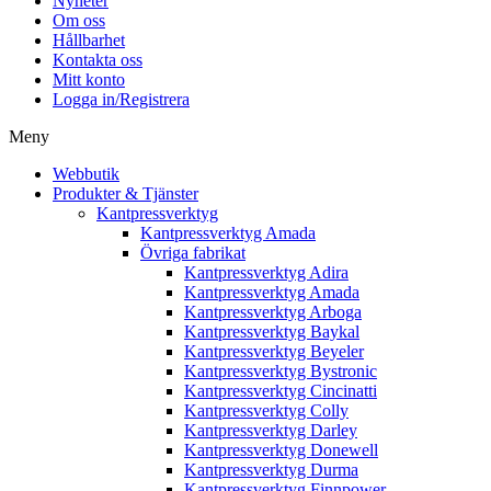
Nyheter
Om oss
Hållbarhet
Kontakta oss
Mitt konto
Logga in/Registrera
Meny
Webbutik
Produkter & Tjänster
Kantpressverktyg
Kantpressverktyg Amada
Övriga fabrikat
Kantpressverktyg Adira
Kantpressverktyg Amada
Kantpressverktyg Arboga
Kantpressverktyg Baykal
Kantpressverktyg Beyeler
Kantpressverktyg Bystronic
Kantpressverktyg Cincinatti
Kantpressverktyg Colly
Kantpressverktyg Darley
Kantpressverktyg Donewell
Kantpressverktyg Durma
Kantpressverktyg Finnpower