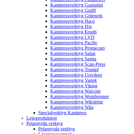
Kantpressverktyg Gasparini
Kantpressverktyg Guifil
Kantpressverktyg Göteneds
Kantpressverktyg Haco
Kantpressverktyg Hjo
Kantpressverktyg Knuth
Kantpressverktyg LVD
Kantpressverktyg Pacific
Kantpressverktyg Promecam
Kantpressverktyg Safan
Kantpressverktyg Sagita
Kantpressverktyg Scan-Press
Kantpressverktyg Trumpf
Kantpressverktyg Ursviken
Kantpressverktyg Vartek
Kantpressverktyg Viking
Kantpressverktyg Warcom
Kantpressverktyg Weinbrenner
Kantpressverktyg Wikström
Kantpressverktyg Wila
Specialverktyg Kantpress
Legoproduktion
Pelarstyrda verktyg
Pelarstyrda verktyg