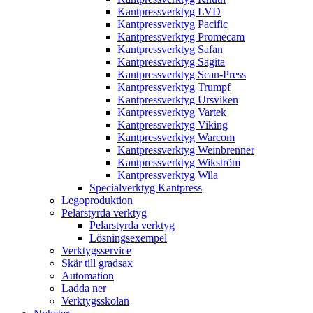
Kantpressverktyg LVD
Kantpressverktyg Pacific
Kantpressverktyg Promecam
Kantpressverktyg Safan
Kantpressverktyg Sagita
Kantpressverktyg Scan-Press
Kantpressverktyg Trumpf
Kantpressverktyg Ursviken
Kantpressverktyg Vartek
Kantpressverktyg Viking
Kantpressverktyg Warcom
Kantpressverktyg Weinbrenner
Kantpressverktyg Wikström
Kantpressverktyg Wila
Specialverktyg Kantpress
Legoproduktion
Pelarstyrda verktyg
Pelarstyrda verktyg
Lösningsexempel
Verktygsservice
Skär till gradsax
Automation
Ladda ner
Verktygsskolan