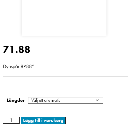
71.88
Dynspår 8×88°
Längder
Lägg till i varukorg