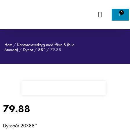
0
Hem
/
Kantpressverktyg med fäste B (bl.a.
Amada)
/
Dynor
/
88°
/ 79.88
79.88
Dynspår 20×88°