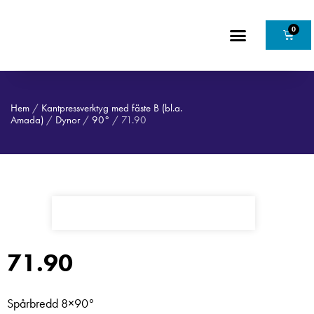
0
Hem
/
Kantpressverktyg med fäste B (bl.a.
Amada)
/
Dynor
/
90°
/ 71.90
71.90
Spårbredd 8×90°