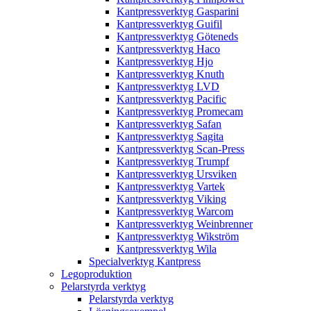
Kantpressverktyg Gasparini
Kantpressverktyg Guifil
Kantpressverktyg Göteneds
Kantpressverktyg Haco
Kantpressverktyg Hjo
Kantpressverktyg Knuth
Kantpressverktyg LVD
Kantpressverktyg Pacific
Kantpressverktyg Promecam
Kantpressverktyg Safan
Kantpressverktyg Sagita
Kantpressverktyg Scan-Press
Kantpressverktyg Trumpf
Kantpressverktyg Ursviken
Kantpressverktyg Vartek
Kantpressverktyg Viking
Kantpressverktyg Warcom
Kantpressverktyg Weinbrenner
Kantpressverktyg Wikström
Kantpressverktyg Wila
Specialverktyg Kantpress
Legoproduktion
Pelarstyrda verktyg
Pelarstyrda verktyg