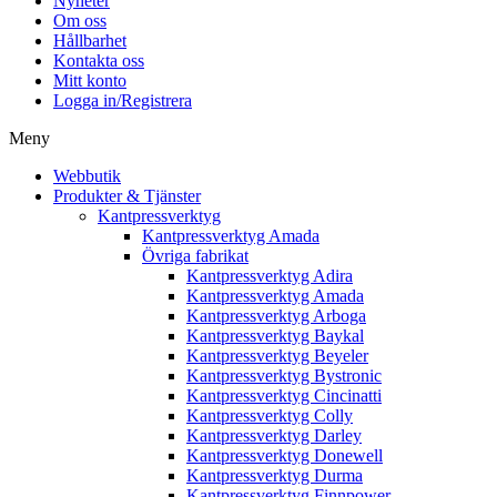
Nyheter
Om oss
Hållbarhet
Kontakta oss
Mitt konto
Logga in/Registrera
Meny
Webbutik
Produkter & Tjänster
Kantpressverktyg
Kantpressverktyg Amada
Övriga fabrikat
Kantpressverktyg Adira
Kantpressverktyg Amada
Kantpressverktyg Arboga
Kantpressverktyg Baykal
Kantpressverktyg Beyeler
Kantpressverktyg Bystronic
Kantpressverktyg Cincinatti
Kantpressverktyg Colly
Kantpressverktyg Darley
Kantpressverktyg Donewell
Kantpressverktyg Durma
Kantpressverktyg Finnpower