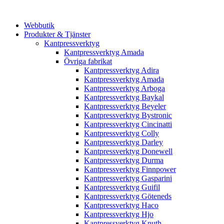
Webbutik
Produkter & Tjänster
Kantpressverktyg
Kantpressverktyg Amada
Övriga fabrikat
Kantpressverktyg Adira
Kantpressverktyg Amada
Kantpressverktyg Arboga
Kantpressverktyg Baykal
Kantpressverktyg Beyeler
Kantpressverktyg Bystronic
Kantpressverktyg Cincinatti
Kantpressverktyg Colly
Kantpressverktyg Darley
Kantpressverktyg Donewell
Kantpressverktyg Durma
Kantpressverktyg Finnpower
Kantpressverktyg Gasparini
Kantpressverktyg Guifil
Kantpressverktyg Göteneds
Kantpressverktyg Haco
Kantpressverktyg Hjo
Kantpressverktyg Knuth