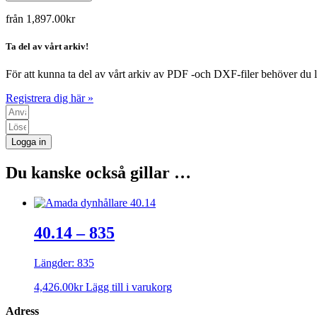
från
1,897.00
kr
Ta del av vårt arkiv!
För att kunna ta del av vårt arkiv av PDF -och DXF-filer behöver du l
Registrera dig här »
Logga in
Du kanske också gillar …
40.14 – 835
Längder: 835
4,426.00
kr
Lägg till i varukorg
Adress