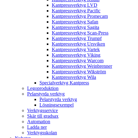
Kantpressverktyg LVD
Kantpressverktyg Pacific
Kantpressverktyg Promecam
Kantpressverktyg Safan
Kantpressverktyg Sagita
Kantpressverktyg Scan-Press
Kantpressverktyg Trumpf
Kantpressverktyg Ursviken
Kantpressverktyg Vartek
Kantpressverktyg Viking
Kantpressverktyg Warcom
Kantpressverktyg Weinbrenner
Kantpressverktyg Wikström
Kantpressverktyg Wila
Specialverktyg Kantpress
Legoproduktion
Pelarstyrda verktyg
Pelarstyrda verktyg
Lösningsexempel
Verktygsservice
Skär till gradsax
Automation
Ladda ner
Verktygsskolan