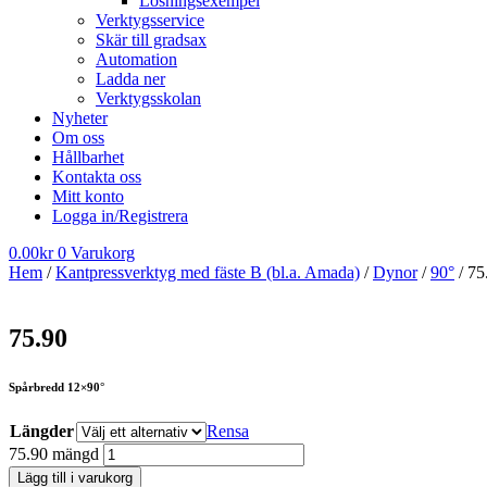
Lösningsexempel
Verktygsservice
Skär till gradsax
Automation
Ladda ner
Verktygsskolan
Nyheter
Om oss
Hållbarhet
Kontakta oss
Mitt konto
Logga in/Registrera
0.00
kr
0
Varukorg
Hem
/
Kantpressverktyg med fäste B (bl.a. Amada)
/
Dynor
/
90°
/ 75
75.90
Spårbredd 12×90°
Längder
Rensa
75.90 mängd
Lägg till i varukorg