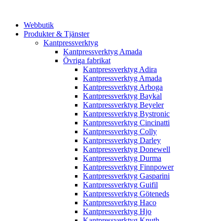
Webbutik
Produkter & Tjänster
Kantpressverktyg
Kantpressverktyg Amada
Övriga fabrikat
Kantpressverktyg Adira
Kantpressverktyg Amada
Kantpressverktyg Arboga
Kantpressverktyg Baykal
Kantpressverktyg Beyeler
Kantpressverktyg Bystronic
Kantpressverktyg Cincinatti
Kantpressverktyg Colly
Kantpressverktyg Darley
Kantpressverktyg Donewell
Kantpressverktyg Durma
Kantpressverktyg Finnpower
Kantpressverktyg Gasparini
Kantpressverktyg Guifil
Kantpressverktyg Göteneds
Kantpressverktyg Haco
Kantpressverktyg Hjo
Kantpressverktyg Knuth