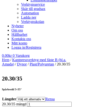
Lösningsexempel
Verktygsservice
Skär till gradsax
Automation
Ladda ner
Verktygsskolan
Nyheter
Om oss
Hållbarhet
Kontakta oss
Mitt konto
Logga in/Registrera
0.00
kr
0
Varukorg
Hem
/
Kantpressverktyg med fäste B (bl.a.
Amada)
/
Dynor
/
Plast/Polyuretan
/ 20.30/35
20.30/35
Spårbredd 5×35°
Längder
Rensa
20.30/35 mängd