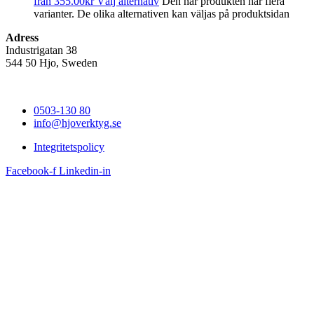
från
355.00
kr
Välj alternativ
Den här produkten har flera
varianter. De olika alternativen kan väljas på produktsidan
Adress
Industrigatan 38
544 50 Hjo, Sweden
0503-130 80
info@hjoverktyg.se
Integritetspolicy
Facebook-f
Linkedin-in