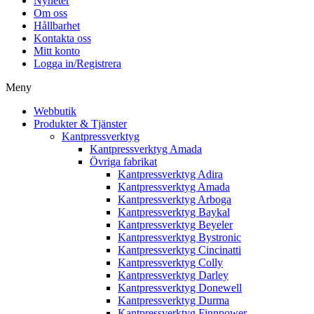
Nyheter
Om oss
Hållbarhet
Kontakta oss
Mitt konto
Logga in/Registrera
Meny
Webbutik
Produkter & Tjänster
Kantpressverktyg
Kantpressverktyg Amada
Övriga fabrikat
Kantpressverktyg Adira
Kantpressverktyg Amada
Kantpressverktyg Arboga
Kantpressverktyg Baykal
Kantpressverktyg Beyeler
Kantpressverktyg Bystronic
Kantpressverktyg Cincinatti
Kantpressverktyg Colly
Kantpressverktyg Darley
Kantpressverktyg Donewell
Kantpressverktyg Durma
Kantpressverktyg Finnpower