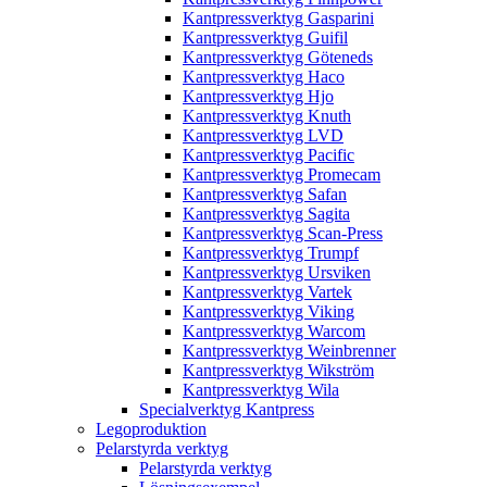
Kantpressverktyg Gasparini
Kantpressverktyg Guifil
Kantpressverktyg Göteneds
Kantpressverktyg Haco
Kantpressverktyg Hjo
Kantpressverktyg Knuth
Kantpressverktyg LVD
Kantpressverktyg Pacific
Kantpressverktyg Promecam
Kantpressverktyg Safan
Kantpressverktyg Sagita
Kantpressverktyg Scan-Press
Kantpressverktyg Trumpf
Kantpressverktyg Ursviken
Kantpressverktyg Vartek
Kantpressverktyg Viking
Kantpressverktyg Warcom
Kantpressverktyg Weinbrenner
Kantpressverktyg Wikström
Kantpressverktyg Wila
Specialverktyg Kantpress
Legoproduktion
Pelarstyrda verktyg
Pelarstyrda verktyg