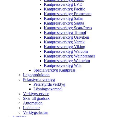
Kantpressverktyg LVD
Kantpressverktyg Pacific
Kantpressverktyg Promecam
Kantpressverktyg Safan
Kantpressverktyg Sagita
Kantpressverktyg Scan-Press
Kantpressverktyg Trumpf
Kantpressverktyg Ursviken
Kantpressverktyg Vartek
Kantpressverktyg Viking
Kantpressverktyg Warcom
Kantpressverktyg Weinbrenner
Kantpressverktyg Wikström
Kantpressverktyg Wila
Specialverktyg Kantpress
Legoproduktion
Pelarstyrda verktyg
Pelarstyrda verktyg
Lösningsexempel
Verktygsservice
Skär till gradsax
Automation
Ladda ner
Verktygsskolan