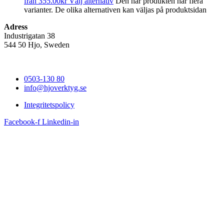
från
355.00
kr
Välj alternativ
Den här produkten har flera
varianter. De olika alternativen kan väljas på produktsidan
Adress
Industrigatan 38
544 50 Hjo, Sweden
0503-130 80
info@hjoverktyg.se
Integritetspolicy
Facebook-f
Linkedin-in