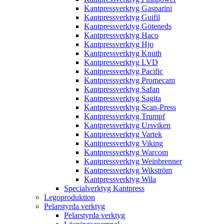
Kantpressverktyg Gasparini
Kantpressverktyg Guifil
Kantpressverktyg Göteneds
Kantpressverktyg Haco
Kantpressverktyg Hjo
Kantpressverktyg Knuth
Kantpressverktyg LVD
Kantpressverktyg Pacific
Kantpressverktyg Promecam
Kantpressverktyg Safan
Kantpressverktyg Sagita
Kantpressverktyg Scan-Press
Kantpressverktyg Trumpf
Kantpressverktyg Ursviken
Kantpressverktyg Vartek
Kantpressverktyg Viking
Kantpressverktyg Warcom
Kantpressverktyg Weinbrenner
Kantpressverktyg Wikström
Kantpressverktyg Wila
Specialverktyg Kantpress
Legoproduktion
Pelarstyrda verktyg
Pelarstyrda verktyg