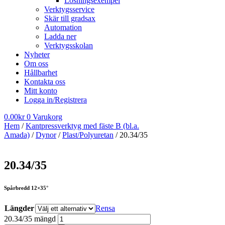
Lösningsexempel
Verktygsservice
Skär till gradsax
Automation
Ladda ner
Verktygsskolan
Nyheter
Om oss
Hållbarhet
Kontakta oss
Mitt konto
Logga in/Registrera
0.00
kr
0
Varukorg
Hem
/
Kantpressverktyg med fäste B (bl.a.
Amada)
/
Dynor
/
Plast/Polyuretan
/ 20.34/35
20.34/35
Spårbredd 12×35°
Längder
Rensa
20.34/35 mängd