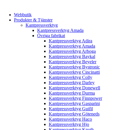
Webbutik
Produkter & Tjänster
Kantpressverktyg
Kantpressverktyg Amada
Övriga fabrikat
Kantpressverktyg Adira
Kantpressverktyg Amada
Kantpressverktyg Arboga
Kantpressverktyg Baykal
Kantpressverktyg Beyeler
Kantpressverktyg Bystronic
Kantpressverktyg Cincinatti
Kantpressverktyg Colly
Kantpressverktyg Darley
Kantpressverktyg Donewell
Kantpressverktyg Durma
Kantpressverktyg Finnpower
Kantpressverktyg Gasparini
Kantpressverktyg Guifil
Kantpressverktyg Göteneds
Kantpressverktyg Haco
Kantpressverktyg Hjo
Kantpressverktyg Knuth