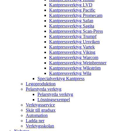
Kantpressverktyg LVD
Kantpressverktyg Pacific
Kantpressverktyg Promecam
Kantpressverktyg Safan
Kantpressverktyg Sagita
Kantpressverktyg Scan-Press
Kantpressverktyg Trumpf
Kantpressverktyg Ursviken
Kantpressverktyg Vartek
Kantpressverktyg Viking
Kantpressverktyg Warcom
Kantpressverktyg Weinbrenner
Kantpressverktyg Wikström
Kantpressverktyg Wila
Specialverktyg Kantpress
Legoproduktion
Pelarstyrda verktyg
Pelarstyrda verktyg
Lösningsexempel
Verktygsservice
Skär till gradsax
Automation
Ladda ner
Verktygsskolan