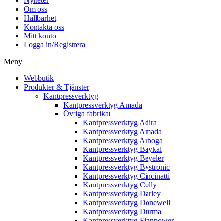
Nyheter
Om oss
Hållbarhet
Kontakta oss
Mitt konto
Logga in/Registrera
Meny
Webbutik
Produkter & Tjänster
Kantpressverktyg
Kantpressverktyg Amada
Övriga fabrikat
Kantpressverktyg Adira
Kantpressverktyg Amada
Kantpressverktyg Arboga
Kantpressverktyg Baykal
Kantpressverktyg Beyeler
Kantpressverktyg Bystronic
Kantpressverktyg Cincinatti
Kantpressverktyg Colly
Kantpressverktyg Darley
Kantpressverktyg Donewell
Kantpressverktyg Durma
Kantpressverktyg Finnpower