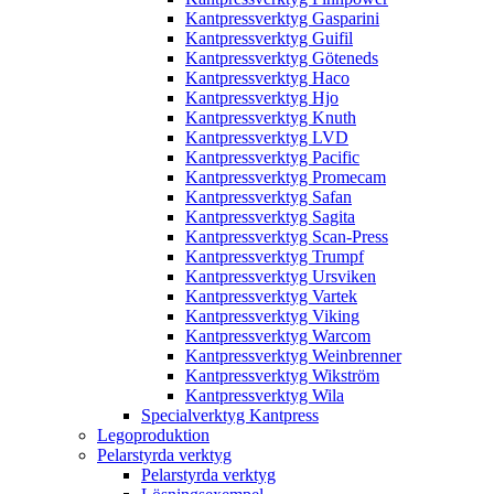
Kantpressverktyg Gasparini
Kantpressverktyg Guifil
Kantpressverktyg Göteneds
Kantpressverktyg Haco
Kantpressverktyg Hjo
Kantpressverktyg Knuth
Kantpressverktyg LVD
Kantpressverktyg Pacific
Kantpressverktyg Promecam
Kantpressverktyg Safan
Kantpressverktyg Sagita
Kantpressverktyg Scan-Press
Kantpressverktyg Trumpf
Kantpressverktyg Ursviken
Kantpressverktyg Vartek
Kantpressverktyg Viking
Kantpressverktyg Warcom
Kantpressverktyg Weinbrenner
Kantpressverktyg Wikström
Kantpressverktyg Wila
Specialverktyg Kantpress
Legoproduktion
Pelarstyrda verktyg
Pelarstyrda verktyg