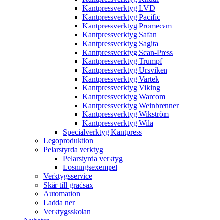
Kantpressverktyg LVD
Kantpressverktyg Pacific
Kantpressverktyg Promecam
Kantpressverktyg Safan
Kantpressverktyg Sagita
Kantpressverktyg Scan-Press
Kantpressverktyg Trumpf
Kantpressverktyg Ursviken
Kantpressverktyg Vartek
Kantpressverktyg Viking
Kantpressverktyg Warcom
Kantpressverktyg Weinbrenner
Kantpressverktyg Wikström
Kantpressverktyg Wila
Specialverktyg Kantpress
Legoproduktion
Pelarstyrda verktyg
Pelarstyrda verktyg
Lösningsexempel
Verktygsservice
Skär till gradsax
Automation
Ladda ner
Verktygsskolan