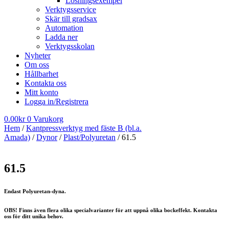
Lösningsexempel
Verktygsservice
Skär till gradsax
Automation
Ladda ner
Verktygsskolan
Nyheter
Om oss
Hållbarhet
Kontakta oss
Mitt konto
Logga in/Registrera
0.00
kr
0
Varukorg
Hem
/
Kantpressverktyg med fäste B (bl.a.
Amada)
/
Dynor
/
Plast/Polyuretan
/ 61.5
61.5
Endast Polyuretan-dyna.
OBS! Finns även flera olika specialvarianter för att uppnå olika bockeffekt. Kontakta
oss för ditt unika behov.