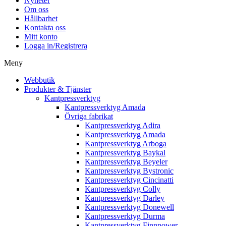
Nyheter
Om oss
Hållbarhet
Kontakta oss
Mitt konto
Logga in/Registrera
Meny
Webbutik
Produkter & Tjänster
Kantpressverktyg
Kantpressverktyg Amada
Övriga fabrikat
Kantpressverktyg Adira
Kantpressverktyg Amada
Kantpressverktyg Arboga
Kantpressverktyg Baykal
Kantpressverktyg Beyeler
Kantpressverktyg Bystronic
Kantpressverktyg Cincinatti
Kantpressverktyg Colly
Kantpressverktyg Darley
Kantpressverktyg Donewell
Kantpressverktyg Durma
Kantpressverktyg Finnpower