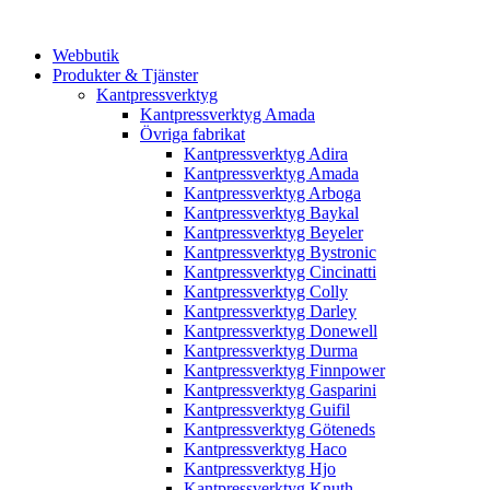
Webbutik
Produkter & Tjänster
Kantpressverktyg
Kantpressverktyg Amada
Övriga fabrikat
Kantpressverktyg Adira
Kantpressverktyg Amada
Kantpressverktyg Arboga
Kantpressverktyg Baykal
Kantpressverktyg Beyeler
Kantpressverktyg Bystronic
Kantpressverktyg Cincinatti
Kantpressverktyg Colly
Kantpressverktyg Darley
Kantpressverktyg Donewell
Kantpressverktyg Durma
Kantpressverktyg Finnpower
Kantpressverktyg Gasparini
Kantpressverktyg Guifil
Kantpressverktyg Göteneds
Kantpressverktyg Haco
Kantpressverktyg Hjo
Kantpressverktyg Knuth