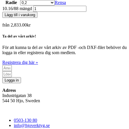
Radie
Rensa
10.16/88 mängd
Lägg till i varukorg
från
2,833.00
kr
Ta del av vårt arkiv!
För att kunna ta del av vårt arkiv av PDF -och DXF-filer behöver du
logga in eller registrera dig som medlem.
Registrera dig här »
Logga in
Adress
Industrigatan 38
544 50 Hjo, Sweden
0503-130 80
info@hjoverktyg.se