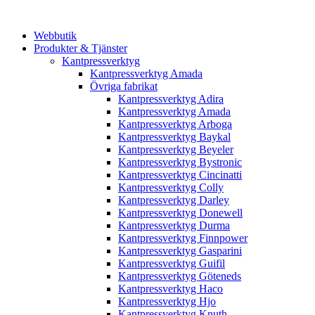
Webbutik
Produkter & Tjänster
Kantpressverktyg
Kantpressverktyg Amada
Övriga fabrikat
Kantpressverktyg Adira
Kantpressverktyg Amada
Kantpressverktyg Arboga
Kantpressverktyg Baykal
Kantpressverktyg Beyeler
Kantpressverktyg Bystronic
Kantpressverktyg Cincinatti
Kantpressverktyg Colly
Kantpressverktyg Darley
Kantpressverktyg Donewell
Kantpressverktyg Durma
Kantpressverktyg Finnpower
Kantpressverktyg Gasparini
Kantpressverktyg Guifil
Kantpressverktyg Göteneds
Kantpressverktyg Haco
Kantpressverktyg Hjo
Kantpressverktyg Knuth