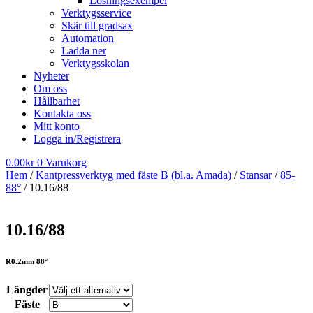
Lösningsexempel
Verktygsservice
Skär till gradsax
Automation
Ladda ner
Verktygsskolan
Nyheter
Om oss
Hållbarhet
Kontakta oss
Mitt konto
Logga in/Registrera
0.00
kr
0
Varukorg
Hem
/
Kantpressverktyg med fäste B (bl.a. Amada)
/
Stansar
/
85-
88°
/ 10.16/88
10.16/88
R0.2mm 88°
Längder
Fäste