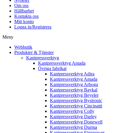
Nyheter
Om oss
Hållbarhet
Kontakta oss
Mitt konto
Logga in/Registrera
Meny
Webbutik
Produkter & Tjänster
Kantpressverktyg
Kantpressverktyg Amada
Övriga fabrikat
Kantpressverktyg Adira
Kantpressverktyg Amada
Kantpressverktyg Arboga
Kantpressverktyg Baykal
Kantpressverktyg Beyeler
Kantpressverktyg Bystronic
Kantpressverktyg Cincinatti
Kantpressverktyg Colly
Kantpressverktyg Darley
Kantpressverktyg Donewell
Kantpressverktyg Durma
Kantpressverktyg Finnpower