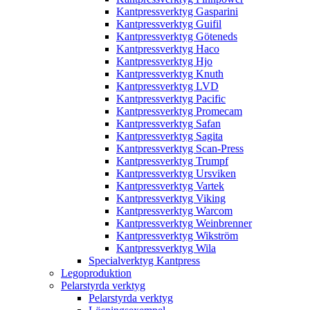
Kantpressverktyg Gasparini
Kantpressverktyg Guifil
Kantpressverktyg Göteneds
Kantpressverktyg Haco
Kantpressverktyg Hjo
Kantpressverktyg Knuth
Kantpressverktyg LVD
Kantpressverktyg Pacific
Kantpressverktyg Promecam
Kantpressverktyg Safan
Kantpressverktyg Sagita
Kantpressverktyg Scan-Press
Kantpressverktyg Trumpf
Kantpressverktyg Ursviken
Kantpressverktyg Vartek
Kantpressverktyg Viking
Kantpressverktyg Warcom
Kantpressverktyg Weinbrenner
Kantpressverktyg Wikström
Kantpressverktyg Wila
Specialverktyg Kantpress
Legoproduktion
Pelarstyrda verktyg
Pelarstyrda verktyg