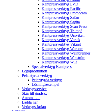
Kantpressverktyg LVD
Kantpressverktyg Pacific
Kantpressverktyg Promecam
Kantpressverktyg Safan
Kantpressverktyg Sagita
Kantpressverktyg Scan-Press
Kantpressverktyg Trumpf
Kantpressverktyg Ursviken
Kantpressverktyg Vartek
Kantpressverktyg Viking
Kantpressverktyg Warcom
Kantpressverktyg Weinbrenner
Kantpressverktyg Wikström
Kantpressverktyg Wila
Specialverktyg Kantpress
Legoproduktion
Pelarstyrda verktyg
Pelarstyrda verktyg
Lösningsexempel
Verktygsservice
Skär till gradsax
Automation
Ladda ner
Verktygsskolan