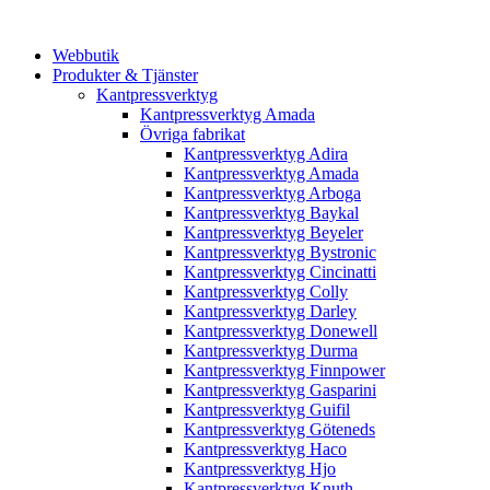
Webbutik
Produkter & Tjänster
Kantpressverktyg
Kantpressverktyg Amada
Övriga fabrikat
Kantpressverktyg Adira
Kantpressverktyg Amada
Kantpressverktyg Arboga
Kantpressverktyg Baykal
Kantpressverktyg Beyeler
Kantpressverktyg Bystronic
Kantpressverktyg Cincinatti
Kantpressverktyg Colly
Kantpressverktyg Darley
Kantpressverktyg Donewell
Kantpressverktyg Durma
Kantpressverktyg Finnpower
Kantpressverktyg Gasparini
Kantpressverktyg Guifil
Kantpressverktyg Göteneds
Kantpressverktyg Haco
Kantpressverktyg Hjo
Kantpressverktyg Knuth