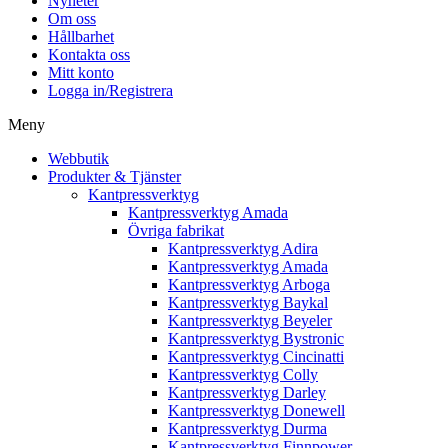
Nyheter
Om oss
Hållbarhet
Kontakta oss
Mitt konto
Logga in/Registrera
Meny
Webbutik
Produkter & Tjänster
Kantpressverktyg
Kantpressverktyg Amada
Övriga fabrikat
Kantpressverktyg Adira
Kantpressverktyg Amada
Kantpressverktyg Arboga
Kantpressverktyg Baykal
Kantpressverktyg Beyeler
Kantpressverktyg Bystronic
Kantpressverktyg Cincinatti
Kantpressverktyg Colly
Kantpressverktyg Darley
Kantpressverktyg Donewell
Kantpressverktyg Durma
Kantpressverktyg Finnpower