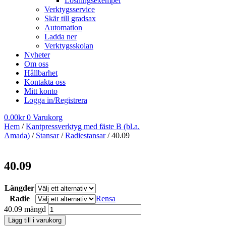
Lösningsexempel
Verktygsservice
Skär till gradsax
Automation
Ladda ner
Verktygsskolan
Nyheter
Om oss
Hållbarhet
Kontakta oss
Mitt konto
Logga in/Registrera
0.00
kr
0
Varukorg
Hem
/
Kantpressverktyg med fäste B (bl.a.
Amada)
/
Stansar
/
Radiestansar
/ 40.09
40.09
Längder
Radie
Rensa
40.09 mängd
Lägg till i varukorg