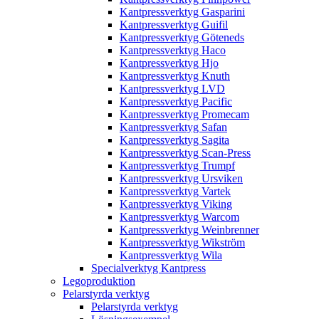
Kantpressverktyg Gasparini
Kantpressverktyg Guifil
Kantpressverktyg Göteneds
Kantpressverktyg Haco
Kantpressverktyg Hjo
Kantpressverktyg Knuth
Kantpressverktyg LVD
Kantpressverktyg Pacific
Kantpressverktyg Promecam
Kantpressverktyg Safan
Kantpressverktyg Sagita
Kantpressverktyg Scan-Press
Kantpressverktyg Trumpf
Kantpressverktyg Ursviken
Kantpressverktyg Vartek
Kantpressverktyg Viking
Kantpressverktyg Warcom
Kantpressverktyg Weinbrenner
Kantpressverktyg Wikström
Kantpressverktyg Wila
Specialverktyg Kantpress
Legoproduktion
Pelarstyrda verktyg
Pelarstyrda verktyg