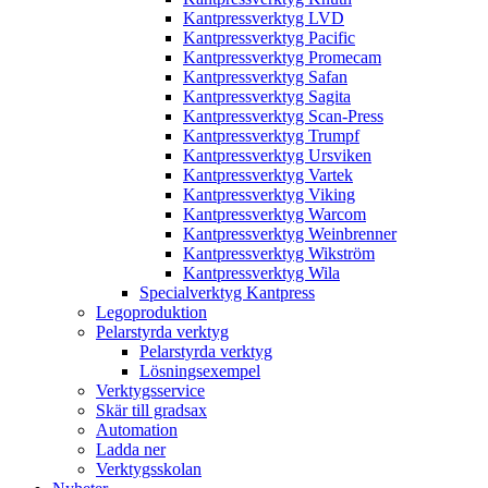
Kantpressverktyg LVD
Kantpressverktyg Pacific
Kantpressverktyg Promecam
Kantpressverktyg Safan
Kantpressverktyg Sagita
Kantpressverktyg Scan-Press
Kantpressverktyg Trumpf
Kantpressverktyg Ursviken
Kantpressverktyg Vartek
Kantpressverktyg Viking
Kantpressverktyg Warcom
Kantpressverktyg Weinbrenner
Kantpressverktyg Wikström
Kantpressverktyg Wila
Specialverktyg Kantpress
Legoproduktion
Pelarstyrda verktyg
Pelarstyrda verktyg
Lösningsexempel
Verktygsservice
Skär till gradsax
Automation
Ladda ner
Verktygsskolan