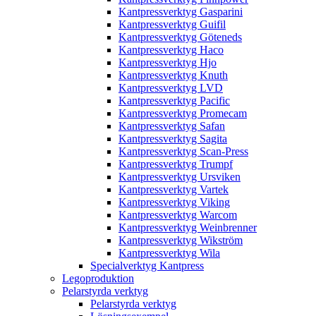
Kantpressverktyg Gasparini
Kantpressverktyg Guifil
Kantpressverktyg Göteneds
Kantpressverktyg Haco
Kantpressverktyg Hjo
Kantpressverktyg Knuth
Kantpressverktyg LVD
Kantpressverktyg Pacific
Kantpressverktyg Promecam
Kantpressverktyg Safan
Kantpressverktyg Sagita
Kantpressverktyg Scan-Press
Kantpressverktyg Trumpf
Kantpressverktyg Ursviken
Kantpressverktyg Vartek
Kantpressverktyg Viking
Kantpressverktyg Warcom
Kantpressverktyg Weinbrenner
Kantpressverktyg Wikström
Kantpressverktyg Wila
Specialverktyg Kantpress
Legoproduktion
Pelarstyrda verktyg
Pelarstyrda verktyg