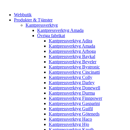
Webbutik
Produkter & Tjänster
Kantpressverktyg
Kantpressverktyg Amada
Övriga fabrikat
Kantpressverktyg Adira
Kantpressverktyg Amada
Kantpressverktyg Arboga
Kantpressverktyg Baykal
Kantpressverktyg Beyeler
Kantpressverktyg Bystronic
Kantpressverktyg Cincinatti
Kantpressverktyg Colly
Kantpressverktyg Darley
Kantpressverktyg Donewell
Kantpressverktyg Durma
Kantpressverktyg Finnpower
Kantpressverktyg Gasparini
Kantpressverktyg Guifil
Kantpressverktyg Göteneds
Kantpressverktyg Haco
Kantpressverktyg Hjo
Kantpressverktyg Knuth