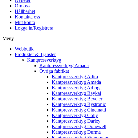
Nyheter
Om oss
Hållbarhet
Kontakta oss
Mitt konto
Logga in/Registrera
Meny
Webbutik
Produkter & Tjänster
Kantpressverktyg
Kantpressverktyg Amada
Övriga fabrikat
Kantpressverktyg Adira
Kantpressverktyg Amada
Kantpressverktyg Arboga
Kantpressverktyg Baykal
Kantpressverktyg Beyeler
Kantpressverktyg Bystronic
Kantpressverktyg Cincinatti
Kantpressverktyg Colly
Kantpressverktyg Darley
Kantpressverktyg Donewell
Kantpressverktyg Durma
Kantpressverktyg Finnpower