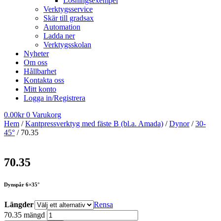
Lösningsexempel
Verktygsservice
Skär till gradsax
Automation
Ladda ner
Verktygsskolan
Nyheter
Om oss
Hållbarhet
Kontakta oss
Mitt konto
Logga in/Registrera
0.00
kr
0
Varukorg
Hem
/
Kantpressverktyg med fäste B (bl.a. Amada)
/
Dynor
/
30-
45°
/ 70.35
70.35
Dynspår 6×35°
Längder
Rensa
70.35 mängd