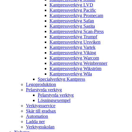
Kantpressverktyg LVD
Kantpressverktyg Pacific
Kantpressverktyg Promecam
Kantpressverktyg Safan
Kantpressverktyg Sagita
Kantpressverktyg Scan-Press
Kantpressverktyg Trumpf
Kantpressverktyg Ursviken
Kantpressverktyg Vartek
Kantpressverktyg Viking
Kantpressverktyg Warcom
Kantpressverktyg Weinbrenner
Kantpressverktyg Wikström
Kantpressverktyg Wila
Specialverktyg Kantpress
Legoproduktion
Pelarstyrda verktyg
Pelarstyrda verktyg
Lösningsexempel
Verktygsservice
Skär till gradsax
Automation
Ladda ner
Verktygsskolan